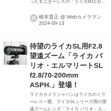
ったモニターレスの「ライカM11-D」
を2024年9月21日に発売すると発表し
た。
根本貴正
@
Webカメラマン
根
待望のライカSL用F2.8
望遠ズーム「ライカ バ
リオ・エルマリートSL
f2.8/70-200mm
ASPH.」登場！
ライカカメラジャパンはライカのミラ
ーレス一眼、ライカSLシリーズ用の望
遠ズームレンズ「ライカ バリオ・エル