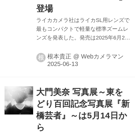
登場
ライカカメラ社はライカSL用レンズで
最もコンパクトで軽量な標準ズームレ
ンズを発表した。発売は2025年6月21
日。
根本貴正
@
Webカメラマン
根
大門美奈 写真展～東を
どり百回記念写真展『新
橋芸者』～は5月14日か
ら