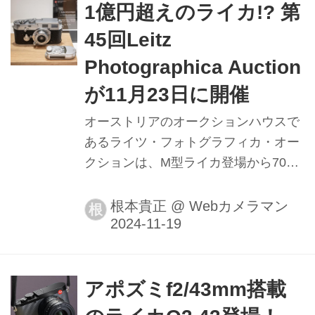
1億円超えのライカ!? 第
45回Leitz
Photographica Auction
が11月23日に開催
オーストリアのオークションハウスで
あるライツ・フォトグラフィカ・オー
クションは、M型ライカ登場から70年
を迎えた記念すべき年となる今年のオ
ークションにM型ライカのプロトタイ
根本貴正
@
Webカメラマン
根
プを含む希少なライカを出品。2024年
11月23日にオーストリアのホテル・ブ
リストルで開催される。
アポズミf2/43mm搭載