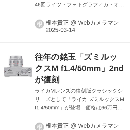
46回ライツ・フォトグラフィカ・オー
を訪れるツテも根性もないので、まず
クションに出品される予定。
はこの写真展...
根本貴正
@
Webカメラマン
根
往年の銘玉「ズミルッ
クスM f1.4/50mm」2nd
が復刻
ライカMレンズの復刻版クラシックシ
リーズとして「ライカ ズミルックスM
f1.4/50mm」が登場。価格は66万円。
発売は2025年3月1日。
根本貴正
@
Webカメラマン
根