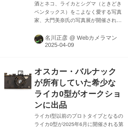
酒とネコ、ライカとシグマ（ときどき
ペンタックス）をこよなく愛する写真
家、大門美奈氏の写真展が開催されま
す。長年のテーマとして撮り続けた
「新橋花柳界」を、ピエゾグラフィー
名川正彦
@
Webカメラマン
によるモノクロプリント20点を展示予
定。かくいうワタシも新橋には30年間
も通勤しております。ええ、もう「せ
んべろ界」や「立ち呑み界」の栄枯盛
オスカー・バルナック
衰にはずいぶん寄り添い、そして添い
が所有していた希少な
遂げました。でも、残念ながら「花柳
ライカ0型がオークショ
界」にはついぞ縁がなかったんですよ
ー。そら、そーだ。んでも、だからこ
ンに出品
そ、アザーサイドof新橋＝「裏新橋」
ライカI型以前のプロトタイプとなるの
ないしは「表新橋」を検証せねばなり
ライカ0型が2025年6月に開催される第
ません。ということで、いきなり現場