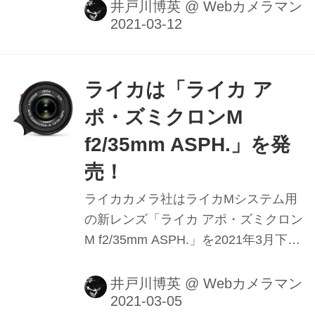
座店で開催される。日程は2021年3月
井戸川博英
@
Webカメラマン
19日（金）、20（土）の2日間。この
春、憧れのライカをゲットしよう！
ライカは「ライカ ア
ポ・ズミクロンM
f2/35mm ASPH.」を発
売！
ライカカメラ社はライカMシステム用
の新レンズ「ライカ アポ・ズミクロン
M f2/35mm ASPH.」を2021年3月下旬
に発売する。希望小売価格（税別）は
96万円。
井戸川博英
@
Webカメラマン