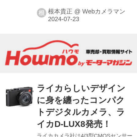
誌の編集を4年ほどやっておりました
が、この度カメラMOOKを作るよう
根本貴正
@
Webカメラマン
根
に！との指令がくだりまして戻ってま
いりました。 復帰第１発目のカメラ
MOOKはなんとライカのMOOKです。
自動車雑誌からカメラへと頭の切り替
えはすぐにできるモノでもなく、はじ
めの1カ月はかなり戸惑いました。 月
カメのノリでいいから！と言われまし
たが、いやーライカですからねぇ。
ライカらしいデザイン
2024年はM型ライカ登場から70年の記
に身を纏ったコンパク
念すべきイヤー！ 「ライカ
FANBOOK」はライカの最新モデルの
トデジタルカメラ、ラ
ライカM11シリーズやライカSL...
イカD-LUX8発売！
ライカカメラ社は4/3型CMOSセンサー