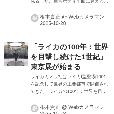
発表した。通常ボディ前面に見えるフ
ァインダー窓がなく、なんとM型ライ
カとしては初となるEVF内蔵したモデ
根本貴正
@
Webカメラマン
根
ルである。
「ライカの100年：世界
を目撃し続けた1世紀」
東京展が始まる
ライカカメラ社はライカI型登場100年
を記念して世界の主要都市で開催され
てきた「ライカの100年：世界を目撃
し続けた1世紀」展の最後を飾る展示
が東京・南青山のスパイラルガーデン
根本貴正
@
Webカメラマン
根
で始まった。（写真は前日の内覧会時