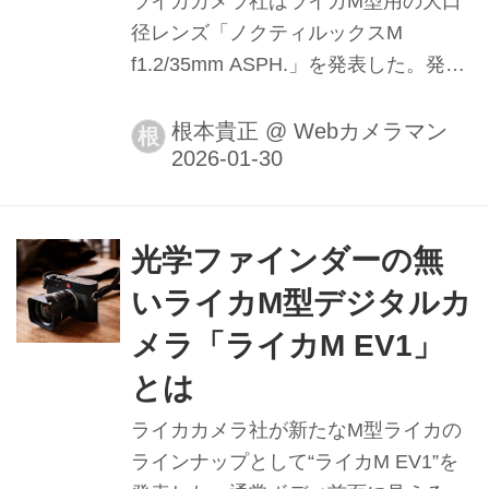
ライカカメラ社はライカM型用の大口
径レンズ「ノクティルックスM
f1.2/35mm ASPH.」を発表した。発売
は2026年2月予定。
根本貴正
@
Webカメラマン
根
光学ファインダーの無
いライカM型デジタルカ
メラ「ライカM EV1」
とは
ライカカメラ社が新たなM型ライカの
ラインナップとして“ライカM EV1”を