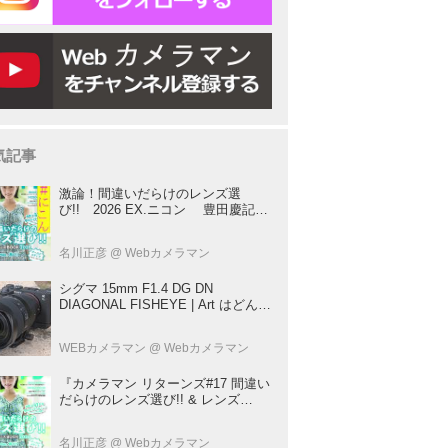
気記事
激論！間違いだらけのレンズ選
び!! 2026 EX.ニコン 豊田慶記×
桃井一至×山田久美夫×井上雅行（発
言ナシ）
名川正彦
@ Webカメラマン
シグマ 15mm F1.4 DG DN
DIAGONAL FISHEYE | Art はどんな
レンズ？ プロカメラマンが実写して
解説
WEBカメラマン
@ Webカメラマン
『カメラマン リターンズ#17 間違い
だらけのレンズ選び!! & レンズ
BOOK 2026』は2026年7月23日発
売!!!!
名川正彦
@ Webカメラマン