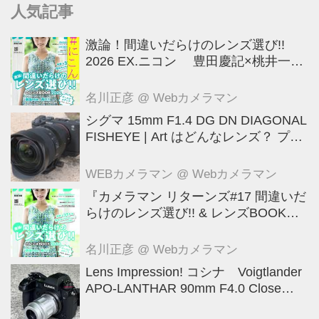
人気記事
激論！間違いだらけのレンズ選び!!
2026 EX.ニコン 豊田慶記×桃井一至
×山田久美夫×井上雅行（発言ナシ）
名川正彦
@ Webカメラマン
シグマ 15mm F1.4 DG DN DIAGONAL
FISHEYE | Art はどんなレンズ？ プロ
カメラマンが実写して解説
WEBカメラマン
@ Webカメラマン
『カメラマン リターンズ#17 間違いだ
らけのレンズ選び!! & レンズBOOK
2026』は2026年7月23日発売!!!!
名川正彦
@ Webカメラマン
Lens Impression! コシナ Voigtlander
APO-LANTHAR 90mm F4.0 Close
Focus VM ●実勢価格： 12万1000円