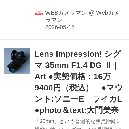
光学メーカーであるタムロン
（TAMRON）の交換レンズ群です。本
WEBカメラマン
@
Webカメ
ラマン
記事では、タムロンがなぜ今ニコンZ
マウントにこれほどまでに力を入れて
いるのか、その背景や独自の強みを深
掘りしつつ、Zマウントユーザーにお
Lens Impression! シグ
すすめのタムロンレンズを徹底的に解
説します。※本記事は、過去にwebカ
マ 35mm F1.4 DG Ⅱ |
メラマンで発表されたレビュー記事を
Art ●実勢価格：16万
まとめ、再構成したものです。
9400円（税込） ●マウ
ント:ソニーE ライカL
●photo＆text:大門美奈
「35mm」という普遍的な焦点距離に