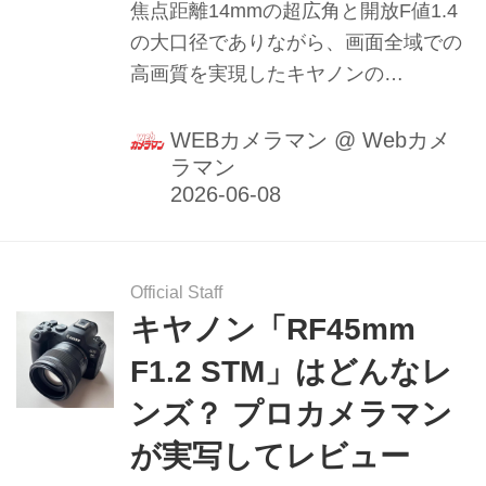
焦点距離14mmの超広角と開放F値1.4
の大口径でありながら、画面全域での
高画質を実現したキヤノンの
「L（Luxury）」レンズ「RF14mm
F1.4 L VCM」はどんなレンズ？ プロ
WEBカメラマン
@
Webカメ
ラマン
カメラマン・山本純一が星景写真を撮
影して徹底レビューします。（2026年
5月7日公開、2026年5月31日リライ
ト）
Official Staff
キヤノン「RF45mm
F1.2 STM」はどんなレ
ンズ？ プロカメラマン
が実写してレビュー