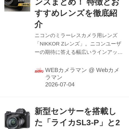
ンズまとめ！ 特徴とお
すすめレンズを徹底紹
介
ニコンのミラーレスカメラ用レンズ
「NIKKOR Zレンズ」。ニコンユーザ
ーの期待に答える幅広いラインアップ
と、1本1本の性能の高さ、際立つ個性
で人気を集めています。本記事ではそ
WEBカメラマン
@
Webカメ
ラマン
んなニッコールZレンズの魅力を解
説。おすすめレンズも紹介していま
す！
新型センサーを搭載し
た「ライカSL3-P」と2