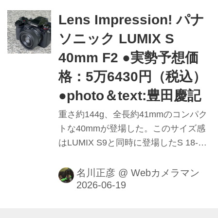
Lens Impression! パナ
ソニック LUMIX S
40mm F2 ●実勢予想価
格：5万6430円（税込）
●photo＆text:豊田慶記
重さ約144g、全長約41mmのコンパク
トな40mmが登場した。このサイズ感
はLUMIX S9と同時に登場したS 18-
40mmの沈胴状態とほぼ同じ。コンパ
クトサイズながらマイナス10℃の耐低
名川正彦
@
Webカメラマン
温と防塵・防滴のタフネス仕様とレン
ズ鏡筒にFnボタンを備える本格派だ。