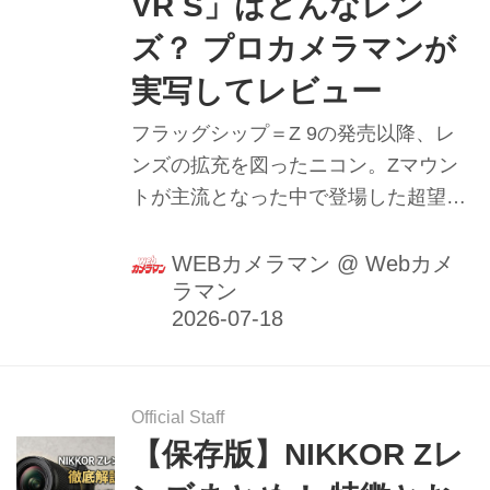
VR S」はどんなレン
ーも!! ＜ 内容紹介 ＞ 毎度ご好評！
「カメラマン リターンズ」シリーズの
ズ？ プロカメラマンが
最新版です。 昨年末の『間...
実写してレビュー
フラッグシップ＝Z 9の発売以降、レ
ンズの拡充を図ったニコン。Zマウン
トが主流となった中で登場した超望遠
ズーム「NIKKOR Z 100-400mm f/4.5-
5.6 VR S」を、Z9との組み合わせでプ
WEBカメラマン
@
Webカメ
ラマン
ロカメラマン諏訪光二氏がレビュー。
（2022年3月14日公開、2026年5月21
日リライト）
Official Staff
【保存版】NIKKOR Zレ