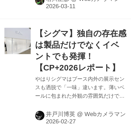
1.4/50"と"Otus ML 1.4/85"をリリー
ス。本製品はその流れを受けた第三弾
の焦点距離35mm版となります。
【シグマ】独自の存在感
は製品だけでなくイベ
ントでも発揮！
【CP+2026レポート】
やはりシグマはブース内外の展示セン
スも洒脱で「一味」違います。薄いベ
ールに包まれた外観の雰囲気だけで
「何かありそう」と期待が持てますよ
ね。
井戸川博英
@
Webカメラマン