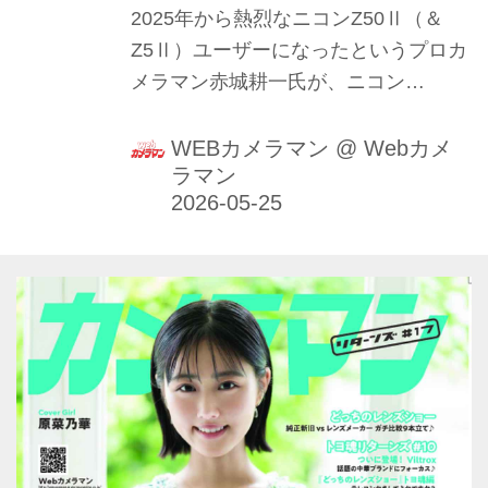
2025年から熱烈なニコンZ50Ⅱ（＆
Z5Ⅱ）ユーザーになったというプロカ
メラマン赤城耕一氏が、ニコン
「NIKKOR Z DX 16-50mm f/2.8 VR」
の魅力を本音で語ります！（2026年1
WEBカメラマン
@
Webカメ
ラマン
月21日公開、2026年5月22日リライ
ト）