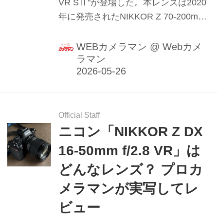
VR SⅡ"が登場した。本レンズは2020
年に発売されたNIKKOR Z 70-200mm
f/2.8 VR Sの後継モデルで、注目点は
従来型から大幅な軽量化と
WEBカメラマン
@
Webカメ
ラマン
SSVCM（シルキースウィフト ボイス
コイルモーター）採用によるAF性能の
底上げ。このレンズの性能を、プロカ
メラマンが実写し、レビューした。
（2026年4月13日公開、5月26日リラ
Official Staff
ニコン「NIKKOR Z DX
イト）
16-50mm f/2.8 VR」は
どんなレンズ？ プロカ
メラマンが実写してレ
ビュー