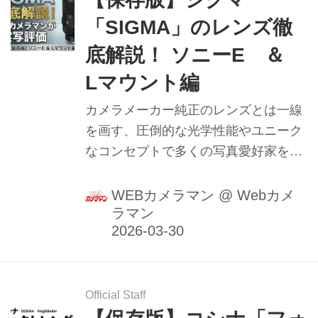
り無かったりすると思うのですが、こ
「SIGMA」のレンズ徹
こはひとつ落ち着いた眼差しで各メー
カーのハレの場...
底解説！ ソニーE ＆
Lマウント編
カメラメーカー純正のレンズとは一線
を画す、圧倒的な光学性能やユニーク
なコンセプトで多くの写真愛好家を魅
了し続けるレンズメーカー「シグマ
（SIGMA）」。そのシグマレンズの魅
WEBカメラマン
@
Webカメ
ラマン
力をマウント別に詳しく解説します。
今回は、フルサイズミラーレスの主流
であるソニーEマウント編。ラインア
ップの中から、おすすめレンズを厳選
して紹介！
Official Staff