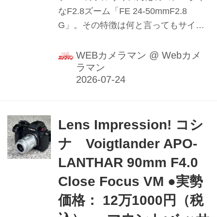
なF2.8ズーム「FE 24-50mmF2.8
G」。その特徴は何と言ってもサイズ
感で、全長は驚異の92.3mmに、Gレン
ズならではの描写も兼ね備えている。
WEBカメラマン
@
Webカメ
ラマン
このレンズの特徴を、プロカメラマン
豊田慶記氏が実写して作例とともに解
説！（2024年4月23日公開/2026年7月
24日リライト） photo＆text:豊田慶記
Lens Impression! コシ
ナ Voigtlander APO-
LANTHAR 90mm F4.0
Close Focus VM ●実勢
価格： 12万1000円（税