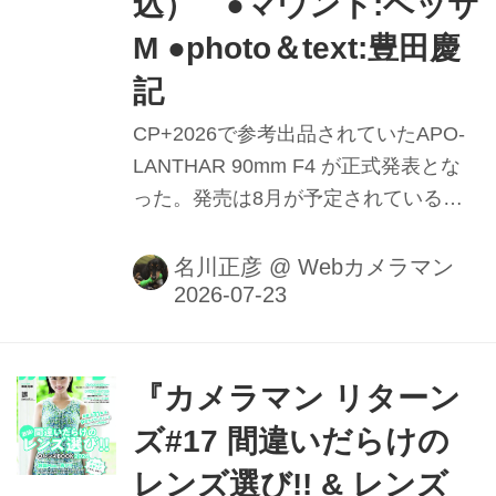
込） ●マウント:ベッサ
M ●photo＆text:豊田慶
記
CP+2026で参考出品されていたAPO-
LANTHAR 90mm F4 が正式発表とな
った。発売は8月が予定されている。
シルバーと黒のカラーバリエーション
がある他、突出部が9mmという専用の
名川正彦
@
Webカメラマン
金属フードが付属する。
『カメラマン リターン
ズ#17 間違いだらけの
レンズ選び!! & レンズ