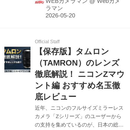
WEBカメラマン
@
Webカメ
ラマン
な「Z 70-180mm f/2.8」をまとめてサ
ーキットインプレッションしてみた。
（2023年9月22日公開、2026年5月15
日リライト）
Official Staff
【保存版】タムロン
（TAMRON）のレンズ
徹底解説！ ニコンZマウ
ント編 おすすめ名玉徹
底レビュー
近年、ニコンのフルサイズミラーレス
カメラ「Zシリーズ」のユーザーから
の支持を集めているのが、日本の総合