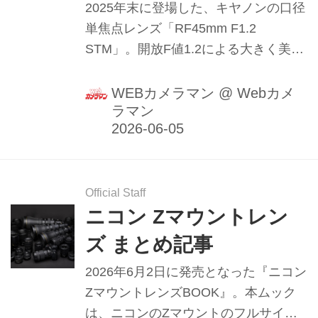
2025年末に登場した、キヤノンの口径
単焦点レンズ「RF45mm F1.2
STM」。開放F値1.2による大きく美し
いボケ味を生かした豊かな表現力と、
350g未満という小型・軽量設計を両立
WEBカメラマン
@
Webカメ
ラマン
したこのレンズの魅力をプロカメラマ
ンの豊田慶記氏が分析する。（2026年
2月20日公開、2026年5月31日リライ
ト）
Official Staff
ニコン Zマウントレン
ズ まとめ記事
2026年6月2日に発売となった『ニコン
ZマウントレンズBOOK』。本ムック
は、ニコンのZマウントのフルサイズ