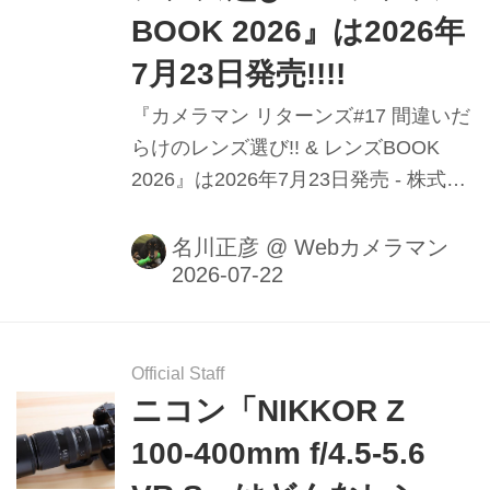
BOOK 2026』は2026年
7月23日発売!!!!
『カメラマン リターンズ#17 間違いだ
らけのレンズ選び!! & レンズBOOK
2026』は2026年7月23日発売 - 株式会
社モーターマガジン社 カメラマン リ
ターンズ#17 間違いだらけのレンズ選
名川正彦
@
Webカメラマン
び!! & レンズBOOK 2026 定価 1,700円
（本体 1,545円） 大好評の『間違いだ
らけ』シリーズのレンズ版最新作。 今
回も「激論Max!」 として、大増量ペ
Official Staff
ージでお届け♪ メーカー関係者を前
ニコン「NIKKOR Z
に、話題の新製品をブッた斬る!? 最新
100-400mm f/4.5-5.6
全31本 & 9台のレンズ＆カメラレビュ