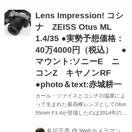
Lens Impression! コシ
ナ ZEISS Otus ML
1.4/35 ●実勢予想価格：
40万4000円（税込） ●
マウント:ソニーE ニ
コンZ キヤノンRF
●photo＆text:赤城耕一
カール・ツァイスとコシナの協業によ
って生まれた最高峰レンズとしてOtus
55mm F1.4が登場したのは2014年のこ
と。そして昨年、ミラーレス用にリニ
ューアルされた"Otus ML
名川正彦
@
Webカメラマン