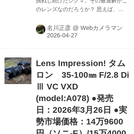
挑戦し続けたシグマ。その最適解がこ
のレンズなのだろうか？ 思えば、
2012年に「Artライン」という新カテ
ゴリを発表した際の第一弾となったの
名川正彦
@
Webカメラマン
が35mm F1.4 DG HSM | Artであっ
た。そしてミラーレス専用の第二世代
として登場したのが、9年後となる
2021年。それからさらに5年を経て完
Lens Impression! タム
成度を高めてきたのが、この 35mm
ロン 35-100㎜ F/2.8 Di
F1.4 DG Ⅱ | Art である。
Ⅲ VC VXD
(model:A078) ●発売
日：2026年3月26日 ●実
勢市場価格：14万9600
円（ソニ-E）/15万4000