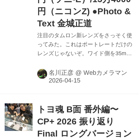
円（ニコンZ) ●Photo &
Text 金城正道
注目のタムロン新レンズをさっそく使
ってみた。これはポートレートだけの
レンズじゃないぞ。ワイド側を35mm
に見切ってテレ側を100mmに振った仕
様は、標準ズームとして結構使いやす
名川正彦
@
Webカメラマン
かった。F2.8通しの大口径標準ズーム
で「ワイド側は24mmはないとな～」
という固定観念を打ち破れるか!? た
だ、グルグルぼけは気になる。使いこ
トヨ魂 B面 番外編〜
なしにはワザがいるかも？
CP+ 2026 振り返り
Final ロングバージョン