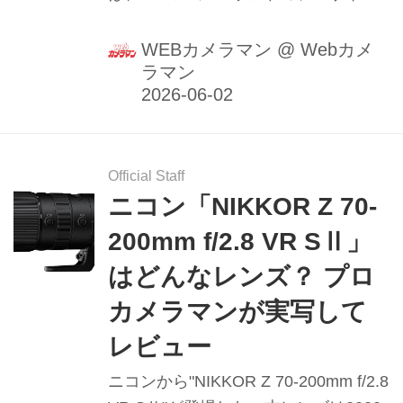
用レンズを中心に、純正47本のZレン
ズ全てと、サードパーティのZマウン
WEBカメラマン
@
Webカメ
ラマン
トレンズ5本を加えた計52本のレンズ
レビューを収録しています。このまと
めコーナーでは、これから随時、ムッ
ク記事の抄録やWebカメラマンで公開
済みの記事などをまとめていきますの
Official Staff
ニコン「NIKKOR Z 70-
で、お楽しみに♪
200mm f/2.8 VR SⅡ」
はどんなレンズ？ プロ
カメラマンが実写して
レビュー
ニコンから"NIKKOR Z 70-200mm f/2.8