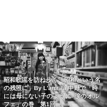
昭和歌謡を訪ね歩く「昭和という名
の残照に」By L'amrita 中野で「時
には母にない子のように･涙のオル
フェ」の巻 第1回