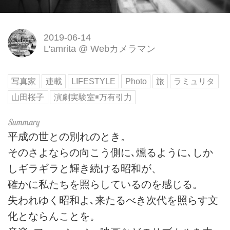
2019-06-14
L'amrita
@
Webカメラマン
写真家
連載
LIFESTYLE
Photo
旅
ラミュリタ
山田桜子
演劇実験室◉万有引力
平成の世との別れのとき。
そのさよならの向こう側に､燻るように､しか
しギラギラと輝き続ける昭和が、
確かに私たちを照らしているのを感じる。
失われゆく昭和よ､来たるべき次代を照らす文
化とならんことを。