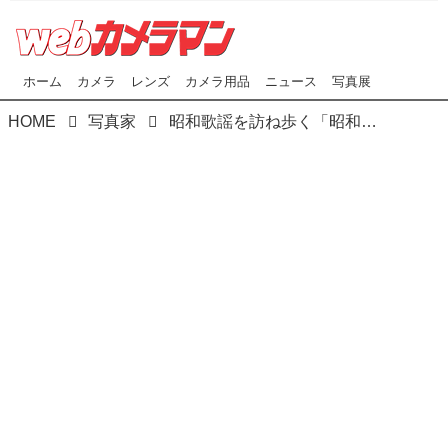
ホーム
カメラ
レンズ
カメラ用品
ニュース
写真展
HOME
写真家
昭和歌謡を訪ね歩く「昭和という名の残照に」By L'amrita 中野で「時には母にない子のように･涙のオルフェ」の巻 第1回