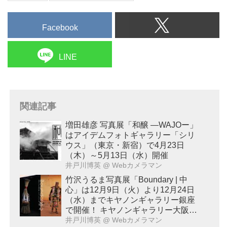
Facebook
LINE
関連記事
増田雄彦 写真展「和醸 ―WAJOー」
はアイデムフォトギャラリー「シリ
ウス」（東京・新宿）で4月23日
（木）～5月13日（水）開催
井戸川博英
@ Webカメラマン
竹沢うるま写真展「Boundary | 中
心」は12月9日（火）より12月24日
（水）までキヤノンギャラリー銀座
で開催！ キヤノンギャラリー大阪で
は2026年2月17日（火）～2月28日
井戸川博英
@ Webカメラマン