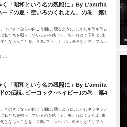
「昭和という名の残照に」By L'amrita
ネードの夏・空いろのくれよん」の巻 第1
。そのさよならの向こう側に､燻るように､しかしギラギラと
に私たちを照らしているのを感じる。失われゆく昭和よ､来
化とならんことを。音楽､ファッション､映画などのサブカル
みれの青春を20年以上ひた走る「おじさん女子」２人組
歌謡の世界を､令和を迎えた日本を舞台に繰り広げます。
ラマン
「昭和という名の残照に」By L'amrita
ドの伝説､ピーコック･ベイビー｣の巻 第4
。そのさよならの向こう側に､燻るように､しかしギラギラと
に私たちを照らしているのを感じる。失われゆく昭和よ､来
化とならんことを。音楽､ファッション､映画などのサブカル