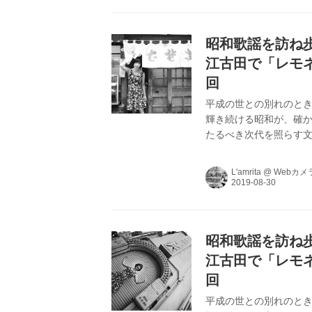
昭和歌謡を訪ね歩く
江古田で「レモ
回
平成の世との別れのとき
輝き続ける昭和が、確か
たるべき次代を照らす文
を中心にヴィンテージま
L’amritaが､昭和
L'amrita
@
Webカメ
昭和歌謡を訪ね歩く
江古田で「レモ
回
平成の世との別れのとき