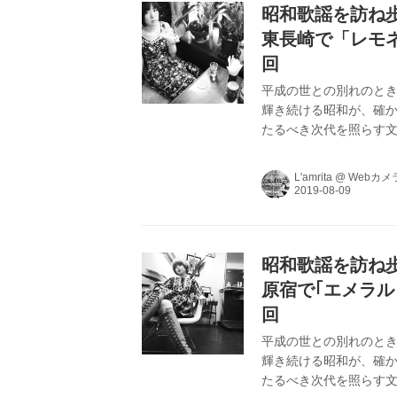
昭和歌謡を訪ね歩く
東長崎で「レモ
回
平成の世との別れのとき
輝き続ける昭和が、確か
たるべき次代を照らす文
を中心にヴィンテージま
L’amritaが､昭和
L'amrita
@
Webカメ
昭和歌謡を訪ね歩く
原宿で｢エメラル
回
平成の世との別れのとき
輝き続ける昭和が、確か
たるべき次代を照らす文