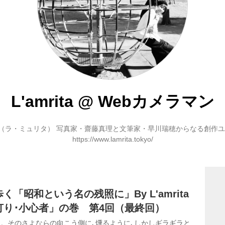
L'amrita
@
Webカメラマン
rita（ラ・ミュリタ） 写真家・齋藤真理と文筆家・早川瑞穂からなる創作
https://www.lamrita.tokyo/
「昭和という名の残照に」By L'amrita
灯り･小心者」の巻 第4回（最終回）
。そのさよならの向こう側に､燻るように､しかしギラギラと