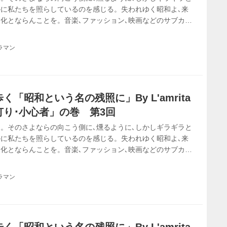
に私たちを照らしているのを感じる。失われゆく昭和よ､来
化とならんことを。音楽､ファッション､映画などのサブカル
みれの青春を20年以上ひた走る「おじさん女子」２人組
歌謡の世界を､令和を迎えた日本を舞台に繰り広げます｡
ラマン
「昭和という名の残照に」By L'amrita
り･小心者」の巻 第3回
。そのさよならの向こう側に､燻るように､しかしギラギラと
に私たちを照らしているのを感じる。失われゆく昭和よ､来
化とならんことを。音楽､ファッション､映画などのサブカル
みれの青春を20年以上ひた走る「おじさん女子」２人組
歌謡の世界を､令和を迎えた日本を舞台に繰り広げます｡
ラマン