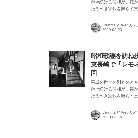
輝き続ける昭和が、確か
たるべき次代を照らす文
を中心にヴィンテージま
L’amritaが､昭和
L'amrita
@
Webカメ
昭和歌謡を訪ね歩く
東長崎で「レモ
回
平成の世との別れのとき
輝き続ける昭和が、確か
たるべき次代を照らす文
を中心にヴィンテージま
L’amritaが､昭和
L'amrita
@
Webカメ