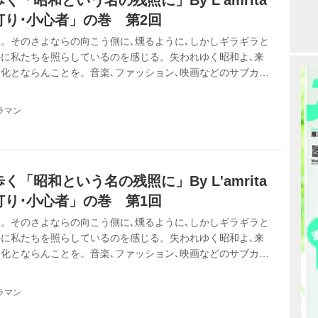
「昭和という名の残照に」By L'amrita
り･小心者」の巻 第2回
。そのさよならの向こう側に､燻るように､しかしギラギラと
に私たちを照らしているのを感じる。失われゆく昭和よ､来
化とならんことを。音楽､ファッション､映画などのサブカル
みれの青春を20年以上ひた走る「おじさん女子」２人組
歌謡の世界を､令和を迎えた日本を舞台に繰り広げます｡
ラマン
「昭和という名の残照に」By L'amrita
り･小心者」の巻 第1回
。そのさよならの向こう側に､燻るように､しかしギラギラと
に私たちを照らしているのを感じる。失われゆく昭和よ､来
化とならんことを。音楽､ファッション､映画などのサブカル
みれの青春を20年以上ひた走る「おじさん女子」２人組
歌謡の世界を､令和を迎えた日本を舞台に繰り広げます。
ラマン