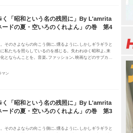
「昭和という名の残照に」By L'amrita
ネードの夏・空いろのくれよん」の巻 第4
。そのさよならの向こう側に､燻るように､しかしギラギラと
に私たちを照らしているのを感じる。失われゆく昭和よ､来
化とならんことを。音楽､ファッション､映画などのサブカル
みれの青春を20年以上ひた走る「おじさん女子」２人組
歌謡の世界を､令和を迎えた日本を舞台に繰り広げます。
ラマン
「昭和という名の残照に」By L'amrita
ネードの夏・空いろのくれよん」の巻 第3
。そのさよならの向こう側に､燻るように､しかしギラギラと