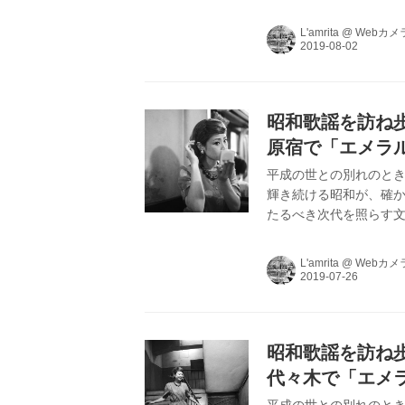
を中心にヴィンテージま
L’amritaが､昭和
L'amrita
@
Webカメ
昭和歌謡を訪ね歩く
原宿で「エメラ
平成の世との別れのとき
輝き続ける昭和が、確か
たるべき次代を照らす文
を中心にヴィンテージま
L’amritaが､昭和
L'amrita
@
Webカメ
昭和歌謡を訪ね歩く
代々木で「エメ
平成の世との別れのとき