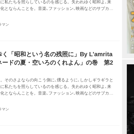
に私たちを照らしているのを感じる。失われゆく昭和よ､来
化とならんことを。音楽､ファッション､映画などのサブカル
みれの青春を20年以上ひた走る「おじさん女子」２人組
歌謡の世界を､令和を迎えた日本を舞台に繰り広げます。
ラマン
「昭和という名の残照に」By L'amrita
ネードの夏・空いろのくれよん」の巻 第2
。そのさよならの向こう側に､燻るように､しかしギラギラと
に私たちを照らしているのを感じる。失われゆく昭和よ､来
化とならんことを。音楽､ファッション､映画などのサブカル
みれの青春を20年以上ひた走る「おじさん女子」２人組
歌謡の世界を､令和を迎えた日本を舞台に繰り広げます。
ラマン