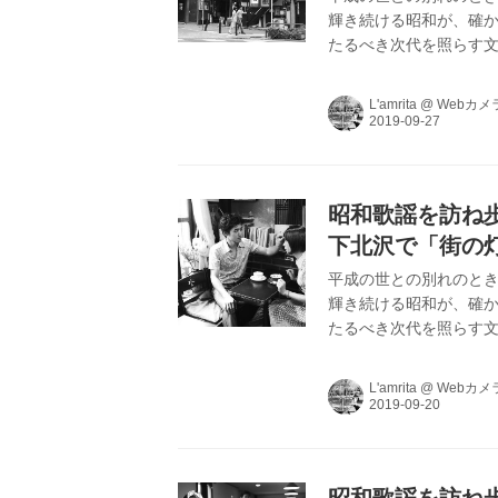
輝き続ける昭和が、確か
たるべき次代を照らす文
を中心にヴィンテージま
L’amritaが､昭和
L'amrita
@
Webカメ
昭和歌謡を訪ね歩く
下北沢で「街の灯
平成の世との別れのとき
輝き続ける昭和が、確か
たるべき次代を照らす文
を中心にヴィンテージま
L’amritaが､昭和
L'amrita
@
Webカメ