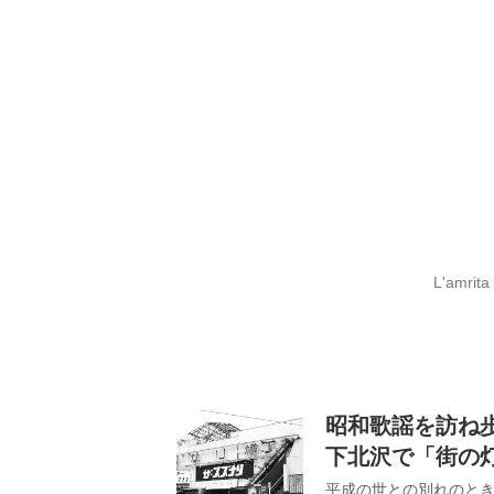
L'am
昭和歌謡を訪ね歩く
下北沢で「街の
平成の世との別れのとき