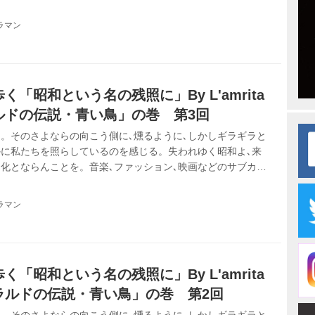
みれの青春を20年以上ひた走る「おじさん女子」２人組
歌謡の世界を､令和を迎えた日本を舞台に繰り広げます。
ラマン
「昭和という名の残照に」By L'amrita
ルドの伝説・青い鳥」の巻 第3回
。そのさよならの向こう側に､燻るように､しかしギラギラと
に私たちを照らしているのを感じる。失われゆく昭和よ､来
化とならんことを。音楽､ファッション､映画などのサブカル
みれの青春を20年以上ひた走る「おじさん女子」２人組
歌謡の世界を､令和を迎えた日本を舞台に繰り広げます。
ラマン
「昭和という名の残照に」By L'amrita
ラルドの伝説・青い鳥」の巻 第2回
。そのさよならの向こう側に､燻るように､しかしギラギラと