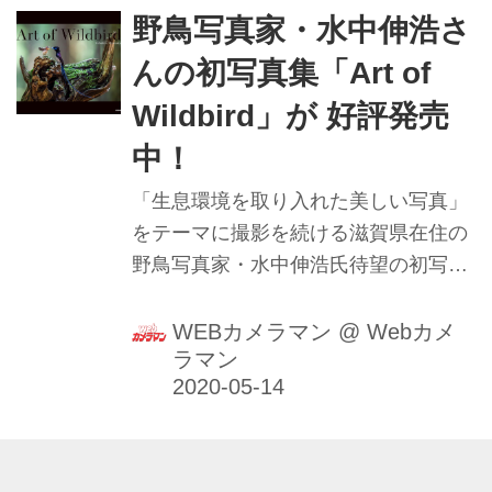
野鳥写真家・水中伸浩さ
んの初写真集「Art of
Wildbird」が 好評発売
中！
「生息環境を取り入れた美しい写真」
をテーマに撮影を続ける滋賀県在住の
野鳥写真家・水中伸浩氏待望の初写真
集が青菁社より発行された｡サイズは
縦195mm×横220mm。72ページで掲載
WEBカメラマン
@
Webカメ
ラマン
作品は52点｡定価は本体1600円＋税。