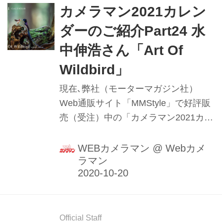
カメラマン2021カレン
ダーのご紹介Part24 水
中伸浩さん「Art Of
Wildbird」
現在､弊社（モーターマガジン社）
Web通販サイト「MMStyle」で好評販
売（受注）中の「カメラマン2021カレ
ンダー」にご寄稿頂いた写真家の方々
の掲載作品（一部）を順次ご紹介して
WEBカメラマン
@
Webカメ
ラマン
いきます。Part24は野鳥の生態をじっ
くりと観察し､自然の豊かさを表現す
る写真家・水中伸浩さんです｡
Official Staff