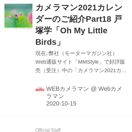
カメラマン2021カレン
ダーのご紹介Part18 戸
塚学「Oh My Little
Birds」
現在､弊社（モーターマガジン社）
Web通販サイト「MMStyle」で好評販
売（受注）中の「カメラマン2021カレ
ンダー」にご寄稿頂いた写真家の方々
の掲載作品（一部）を順次ご紹介して
WEBカメラマン
@
Webカメ
ラマン
いきます。Part18は野鳥撮影の第一人
者､戸塚学さんです｡
Official Staff