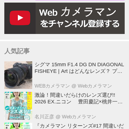
人気記事
シグマ 15mm F1.4 DG DN DIAGONAL
FISHEYE | Art はどんなレンズ？ プロ
カメラマンが実写して解説
WEBカメラマン
@ Webカメラマン
激論！間違いだらけのレンズ選び!!
2026 EX.ニコン 豊田慶記×桃井一至
×山田久美夫×井上雅行（発言ナシ）
名川正彦
@ Webカメラマン
『カメラマン リターンズ#17 間違いだ