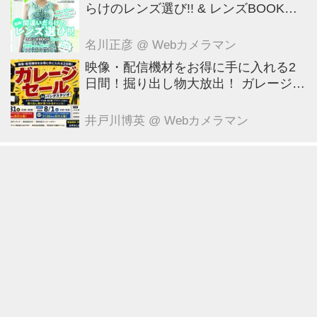
らけのレンズ選び!! & レンズBOOK
2026』は2026年7月23日発売!!!!
名川正彦
@ Webカメラマン
映像・配信機材をお得に手に入れる2
日間！掘り出し物大放出！ ガレージセ
ール in パンダスタジオ（東京・中央
区） 7月31日～8月1日
井戸川博英
@ Webカメラマン