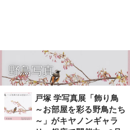
野鳥写真
戸塚 学写真展「飾り鳥
～お部屋を彩る野鳥たち
～」がキヤノンギャラ