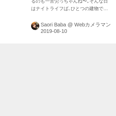
るのも一苦労っちゃんね〜｡そんな日
はナイトライフば､ひとつの建物でち
かっぱ楽しめるGRANDMIRAGE(グラ
ンドミラージュ)がオススメ! 有名アー
Saori Baba
@
Webカメラマン
ティストのパフォーマンスもリーズナ
ブルな料金で気軽に遊べる大人スポッ
トなんよ!!■撮影＆レポート：馬場さお
り