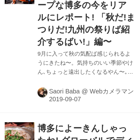
ープな博多の今をリア
ルにレポート! 「秋だ!ま
つりだ!九州の祭りば紹
介するばい!」編〜
9月に入って秋の気配ば感じられるよ
うにきたね〜。気持ちのいい季節やけ
ん､ちょっと遠出したくなるやん〜｡今
回は秋のお祭りば紹介するばい。■撮
影＆レポート：馬場さおり
Saori Baba
@
Webカメラマン
博多によーきんしゃっ