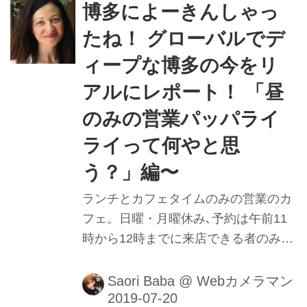
よ〜。ということで今回はテイクアウ
博多によーきんしゃっ
トがおすすめの絶品店ば紹介するばい!
たね！ グローバルでデ
■撮影＆レポート：馬場さおり
ィープな博多の今をリ
アルにレポート！ 「昼
のみの営業パッパライ
ライって何やと思
う？」編〜
ランチとカフェタイムのみの営業のカ
フェ。日曜・月曜休み､予約は午前11
時から12時までに来店できる者のみに
限る。しかも､場所もちかっぱ分かり
難い｡その名もPapparayray (パッパラ
Saori Baba
@
Webカメラマン
イライ) 。覚えれねぇ。そもそも､店の