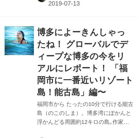
の愛称で親しまれとる博多の総鎮守。
祭りの山場の追い山のスタート地点で
もあって､山笠との関係も深かと
よ〜。■撮影＆レポート：馬場さおり
博多によーきんしゃっ
たね！ グローバルでデ
ィープな博多の今をリ
アルにレポート！ 「福
岡市に一番近いリゾート
島！能古島」編〜
福岡市から たったの10分で行ける能古
島（のこのしま）。博多湾にぽかんと
浮かんどる周囲約12キロの島｡作家の
檀一雄が晩年を過ごしたことでも有名