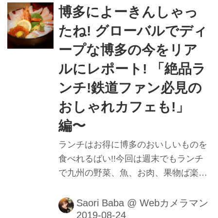
博多によーきんしゃっ
たね! グローバルでディ
ープな博多の今をリア
ルにレポート! 「絶品ラ
ンチ!鉄道ファン必見の
おしゃれカフェも!」
編〜
ランチはお得に博多のおいしいものを
食べれるばい!!今回は週末でもランチ
で九州の野菜、魚、お肉、果物ば楽し
めるお店ば紹介するけん〜｡■撮影＆レ
ポート：馬場さおり
Saori Baba
@
Webカメラマン