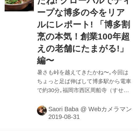
たね! グローバルでディ
ープな博多の今をリア
ルにレポート! 「博多割
烹の本気！創業100年超
えの老舗にたまがる!」
編〜
暑さも峠を越えてきたかね〜｡今回は
ちょっと足ば伸ばして博多駅から電車
で約30分｡福岡市西区周船寺（すせん
じ）のお店「谷久(たにきゅう)」ば紹
介するけん〜。うちがバリバリたまが
Saori Baba
@
Webカメラマン
った訳とは?■撮影＆レポート：馬場さ
おり