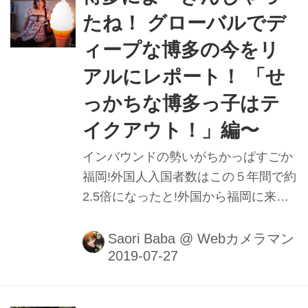
では豚も鳥になるって知っとう?
たね！ グローバルでデ
（笑）■撮影＆レポート：馬場さおり
ィープな博多の今をリ
アルにレポート！ 「せ
っかちな博多っ子はテ
イクアウト！」編〜
インバウンドの勢いがちかっぱすごか
福岡!外国人入国者数はこの５年間で約
2.5倍になったと!外国から福岡に来て
くれるなんてうれしかね〜｡けどその
分､人気店の行列も長くなっとるんよ
Saori Baba
@
Webカメラマン
ね。ばってん､せっかちな博多っ子は
待つのが苦手｡やけんお店で食べんで､
サクッとテイクアウトする人も多かと