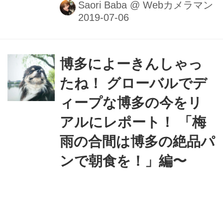
と。能古島ゆかりの曲もたくさんある
Saori Baba
@
Webカメラマン
とよ｡井上陽水､B'z､スピッツなどな
ど。以前紹介した「Bachata en
Fukuoka 」の舞台でもあるっちゃん
ね！ 詳しくはこちら↓↓↓■撮影＆レポー
博多によーきんしゃっ
ト：馬場さおり
たね！ グローバルでデ
ィープな博多の今をリ
アルにレポート！ 「梅
雨の合間は博多の絶品パ
ンで朝食を！」編〜
博多のセントラルパーク 大濠公園の近
くには素敵なお店がいっぱい！今回は
博多の名店のパン屋さん「La Brioche