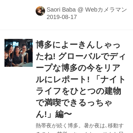
ど､その先に見えたものもあるとよ｡も
Saori Baba
@
Webカメラマン
ちろん､大当たりのお店に出会うこと
も!!そんな､うちらの悲喜こもごもば紹
介するけん!■撮影＆レポート：馬場さ
おり
博多によーきんしゃっ
たね! グローバルでディ
ープな博多の今をリア
ルにレポート! 「ナイト
ライフをひとつの建物
で満喫できるっちゃ
ん!」編〜
熱帯夜が続く博多。暑か夜は､移動す