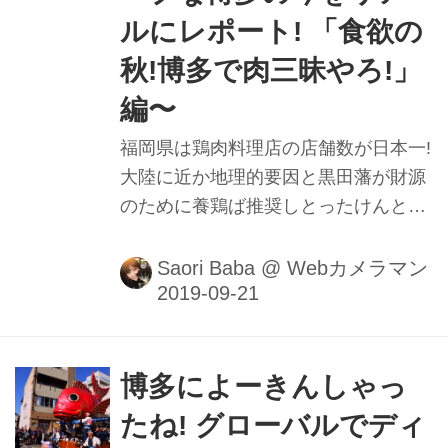
ルにレポート! 「食欲の
秋!博多で肉三昧やろ!」
編〜
福岡県は鶏肉料理店の店舗数が日本一!
大陸に近か地理的要因と黒田藩が財源
のために養鶏ば推奨しとったけんとげ
な。300年以上の歴史があるっちゃ
ね〜｡また､九州は福岡牛､佐賀牛､伊万
Saori Baba
@
Webカメラマン
里牛をはじめ美味しいブランド肉も!韓
国も近かけん､韓国風炭火七輪焼肉の
お店もたくさんあるとよ。食欲の秋!!
今回はちかっぱ美味しくてリーズナブ
博多によーきんしゃっ
ルな肉料理のお店ば紹介するばい!■撮
たね! グローバルでディ
影＆レポート：馬場さおり