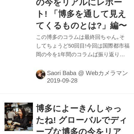
の今をリアルにレポー
ト! 「博多を通して見え
てくるものとは?」編〜
この博多のコラムは最終回ちゃん｡そ
してちょうど50回目!今回は国際都市福
岡の今を1年間のコラムば振り返りな
がらお伝えするけんね。■撮影＆レポ
ート：馬場さおり
Saori Baba
@
Webカメラマン
博多によーきんしゃっ
たね! グローバルでディ
ープな博多の今をリア