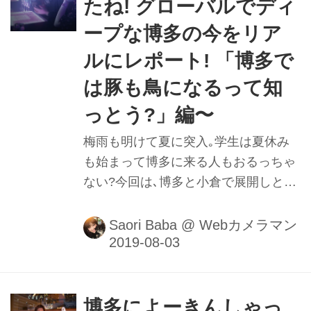
たね! グローバルでディ
ープな博多の今をリア
ルにレポート! 「博多で
は豚も鳥になるって知
っとう?」編〜
梅雨も明けて夏に突入｡学生は夏休み
も始まって博多に来る人もおるっちゃ
ない?今回は､博多と小倉で展開しとる
居酒屋「ごちや」を紹介｡そのクオリ
ティーが凄いっちゃん!全メニュー200
Saori Baba
@
Webカメラマン
種以上なのに食べ飲み放題は2800円!
ご当地メニューもあって大満足できる
ばい!!あわせて二次会にオススメのお
店も紹介するけんね〜｡ところで博多
博多によーきんしゃっ