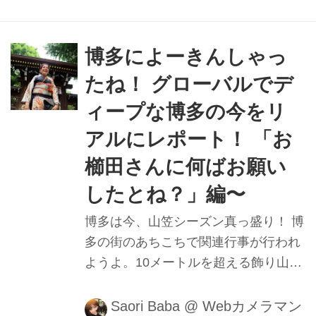
名を覚えてもらうことを完全に放棄し
てるとしか思えない｡舌噛みそうや
ん。そう！ここは､お客さん主体とい
博多によーきんしゃっ
うより､店主のこだわり優先の店。
たね！ グローバルでデ
が！いつも満員｡そのワケとは？■撮影
ィープな博多の今をリ
＆レポート：馬場さおり
アルにレポート！ 「お
櫛田さんに何ばお願い
したとね？」編〜
博多は今、山笠シーズン真っ盛り！ 博
多の街のあちこちで関連行事が行われ
ようよ。10メートルを超える飾り山も
圧巻！ 櫛田神社周辺を中心に14基建て
られると。櫛田神社は「お櫛田さん」
Saori Baba
@
Webカメラマン