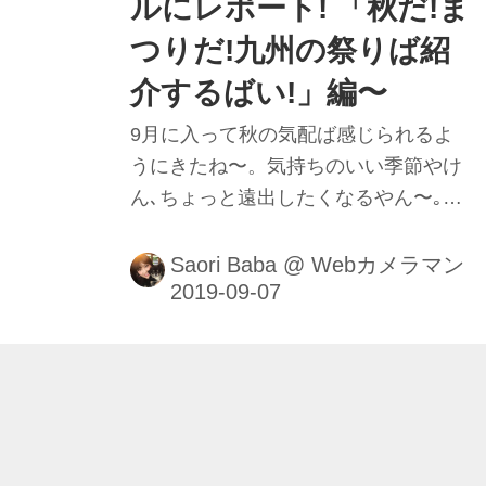
ルにレポート! 「秋だ!ま
つりだ!九州の祭りば紹
介するばい!」編〜
9月に入って秋の気配ば感じられるよ
うにきたね〜。気持ちのいい季節やけ
ん､ちょっと遠出したくなるやん〜｡今
回は秋のお祭りば紹介するばい。■撮
影＆レポート：馬場さおり
Saori Baba
@
Webカメラマン