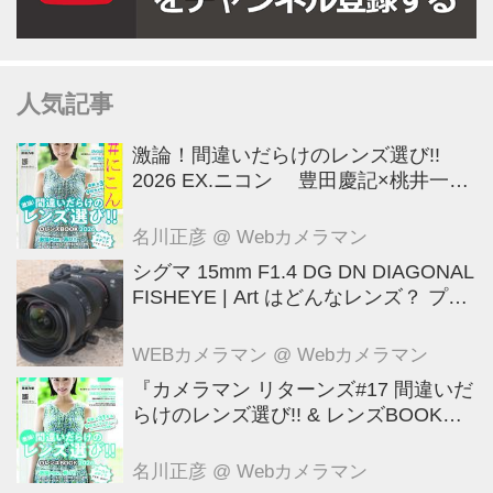
人気記事
激論！間違いだらけのレンズ選び!!
2026 EX.ニコン 豊田慶記×桃井一至
×山田久美夫×井上雅行（発言ナシ）
名川正彦
@ Webカメラマン
シグマ 15mm F1.4 DG DN DIAGONAL
FISHEYE | Art はどんなレンズ？ プロ
カメラマンが実写して解説
WEBカメラマン
@ Webカメラマン
『カメラマン リターンズ#17 間違いだ
らけのレンズ選び!! & レンズBOOK
2026』は2026年7月23日発売!!!!
名川正彦
@ Webカメラマン