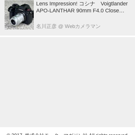
Lens Impression! コシナ Voigtlander
APO-LANTHAR 90mm F4.0 Close
Focus VM ●実勢価格： 12万1000円
（税込） ●マウント:ベッサM ●photo
名川正彦
@ Webカメラマン
＆text:豊田慶記