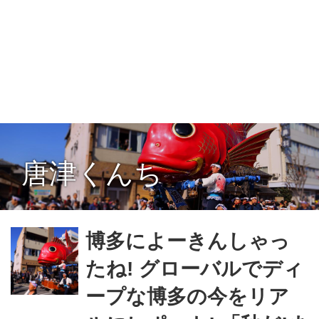
唐津くんち
博多によーきんしゃっ
たね! グローバルでディ
ープな博多の今をリア