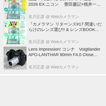
2026 EX.ニコン 豊田慶記×桃井一至
×山田久美夫×井上雅行（発言ナシ）
名川正彦
@ Webカメラマン
『カメラマン リターンズ#17 間違いだ
らけのレンズ選び!! & レンズBOOK
2026』は2026年7月23日発売!!!!
名川正彦
@ Webカメラマン
Lens Impression! コシナ Voigtlander
APO-LANTHAR 90mm F4.0 Close
Focus VM ●実勢価格： 12万1000円
（税込） ●マウント:ベッサM ●photo
名川正彦
@ Webカメラマン
＆text:豊田慶記