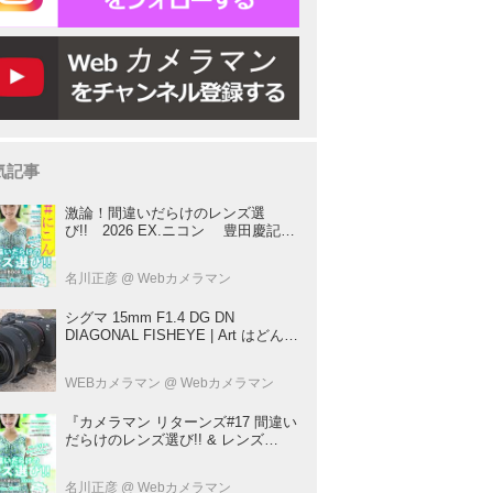
気記事
激論！間違いだらけのレンズ選
び!! 2026 EX.ニコン 豊田慶記×
桃井一至×山田久美夫×井上雅行（発
言ナシ）
名川正彦
@ Webカメラマン
シグマ 15mm F1.4 DG DN
DIAGONAL FISHEYE | Art はどんな
レンズ？ プロカメラマンが実写して
解説
WEBカメラマン
@ Webカメラマン
『カメラマン リターンズ#17 間違い
だらけのレンズ選び!! & レンズ
BOOK 2026』は2026年7月23日発
売!!!!
名川正彦
@ Webカメラマン