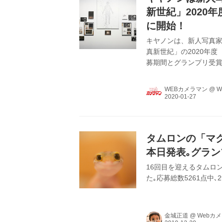
新世紀」2020
に開始！
キヤノンは、新人写真
真新世紀」の2020年度
募期間とグランプリ受賞
行い、6月に開催する「
（組）を選出。その後、
WEBカメラマン
@
W
賞者の中からグランプリ
と副賞のキヤノン製品
する。また、優秀賞と佳作
タムロンの「マ
本日発表｡グラン
16回目を迎えるタムロ
た｡応募総数5261点中
金城正道
@
Webカ