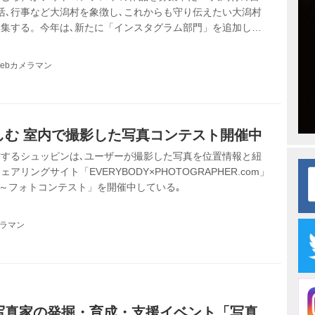
活､行事など大潟村を象徴し､これからも守り伝えたい大潟村
集する。今年は､新たに「インスタグラム部門」を追加した｡
影した画像を手軽に投稿できるので、ぜひこの機会に応募して
村の新たな観光資源として､各種情報発信に活用される。
ebカメラマン
しむ 室内で撮影した写真コンテスト開催中
するシュッピンは､ユーザーが撮影した写真を位置情報と紐
リングサイト「EVERYBODY×PHOTOGRAPHER.com」
Taste～フォトコンテスト」を開催中している｡
メラマン
写真家の発掘・育成・支援イベント「写真