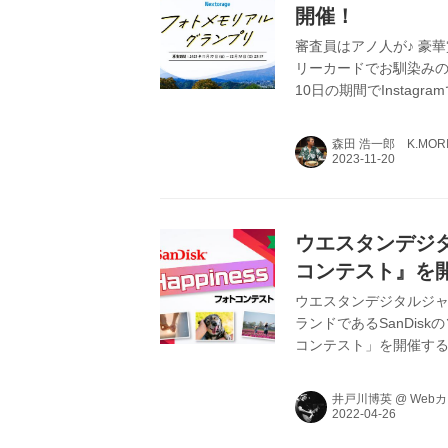
開催！
審査員はアノ人が♪ 豪華
リーカードでお馴染みのNe
10日の期間でInsta
を開催するぞ〜(^O^
ッカメOGの写真家・水
森田 浩一郎 K.MORI
ト写真家のHASEOさんと
き追い越せ〜！的なメ
スカメ...
ウエスタンデジタルジ
コンテスト』を開
ウエスタンデジタルジャ
ランドであるSanDiskの
コンテスト」を開催する。
い、楽しい、美味しい
と。
井戸川博英
@
Web