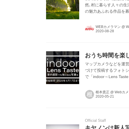
然､村に暮らす人々の生
の魅力あふれる作品を募
スマートフォン等で撮
みよう｡入賞作品は大潟
WEBカメラマン
@
W
おうち時間を楽
マップカメラなどを運営
づけて投稿するフォトシェア
で「indoor～Lens 
根本貴正
@
Webカ
根
Official Staff
キヤノンは新人