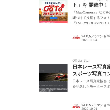
ト」を 開催中！ 
「MapCamera」
紐づけて投稿するフォ
「EVERYBODY×PHO
ト」を2020年11月1日(
WEBカメラマン
@
W
Official Staff
日本レース写真家
スポーツ写真コ
日本レース写真家協会（略
を記念したモータース
WEBカメラマン
@
W