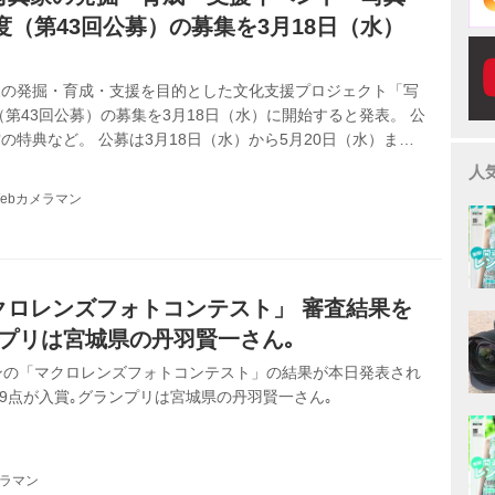
年度（第43回公募）の募集を3月18日（水）
家の発掘・育成・支援を目的とした文化支援プロジェクト「写
（第43回公募）の募集を3月18日（水）に開始すると発表。 公
の特典など。 公募は3月18日（水）から5月20日（水）まで
優秀賞選出審査会」において優秀賞7名（組）と佳作14名
人
10月に行う「グランプリ選出公開審査会」において優秀賞受
ebカメラマン
1名（組）を選出。 グランプリ受賞者には、奨励金100万円
のほか、特典として次年度における個展開催の権利などを授与
の受賞者には奨励...
クロレンズフォトコンテスト」 審査結果を
プリは宮城県の丹羽賢一さん｡
ンの「マクロレンズフォトコンテスト」の結果が本日発表され
､29点が入賞｡グランプリは宮城県の丹羽賢一さん｡
メラマン