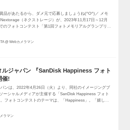
賞品があたるから、ダメ元で応募しましょうね(^O^)／ メモ
xtorage（ネクストレージ）が、2023年11月17日～12月
gramでのフォトコンテスト「第1回フォトメモリアルグランプリ」
)／ 審査員は本誌でもお馴染みのアベッチこと阿部秀之さんにゲ
咲奈々さん、そして鉄道写真家の助川康史さんにポートレー
TA
@
Webカメラマン
豪華♪ ちなみにNextorageといえば、今やプログレに追いつ
モリーカードの人気注目ブランド。モーターマガジン社のレー
ャパン 『SanDisk Happiness フォト
催!
パンは、2022年4月26日（火）より、同社のイメージングブ
ソーシャルメディアが主催する「SanDisk Happiness フォト
フォトコンテストのテーマは、「Happiness」。「嬉し
など、思わず明るく、笑顔になれるような写真を募集」とのこ
カメラマン