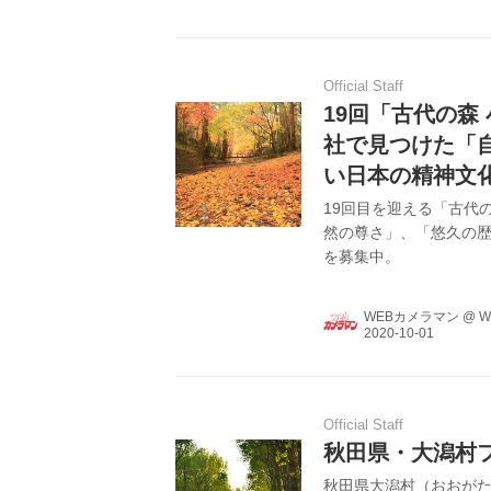
Official Staff
19回「古代の森
社で見つけた「
い日本の精神文
19回目を迎える「古代
然の尊さ」、「悠久の
を募集中。
WEBカメラマン
@
W
Official Staff
秋田県・大潟村
秋田県大潟村（おおがた