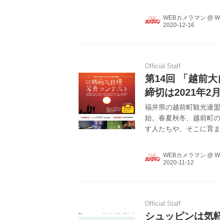
能だ。
WEBカメラマン
@
W
Official Staff
第14回 「越前
締切は2021年2
福井県の越前町観光連
始。春夏秋冬、越前町
す人たちや、そこに育
ポットをあてた作品を
WEBカメラマン
@
W
Official Staff
シュッピンは気軽