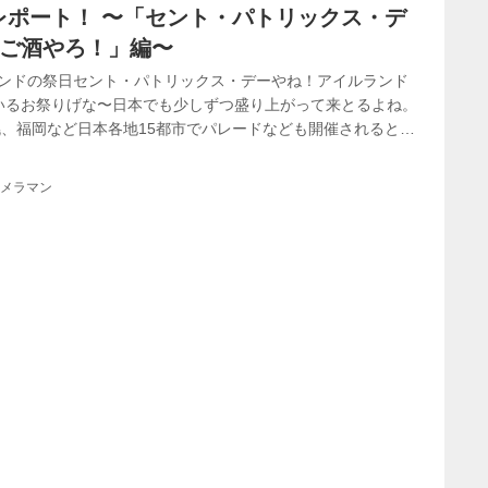
レポート！ 〜「セント・パトリックス・デ
しご酒やろ！」編〜
ランドの祭日セント・パトリックス・デーやね！アイルランド
ているお祭りげな〜日本でも少しずつ盛り上がって来とるよね。
、福岡など日本各地15都市でパレードなども開催されると
ンボルカラーである緑色を身につけるのがお決まりやんね！
たら、ねず（つねる）られるけんね〜笑。■撮影＆レポー
カメラマン