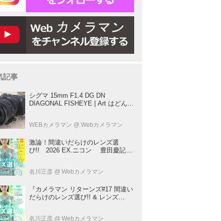
気記事
シグマ 15mm F1.4 DG DN
DIAGONAL FISHEYE | Art はどんな
レンズ？ プロカメラマンが実写して
解説
WEBカメラマン
@ Webカメラマン
激論！間違いだらけのレンズ選
び!! 2026 EX.ニコン 豊田慶記×
桃井一至×山田久美夫×井上雅行（発
言ナシ）
名川正彦
@ Webカメラマン
『カメラマン リターンズ#17 間違い
だらけのレンズ選び!! & レンズ
BOOK 2026』は2026年7月23日発
売!!!!
名川正彦
@ Webカメラマン