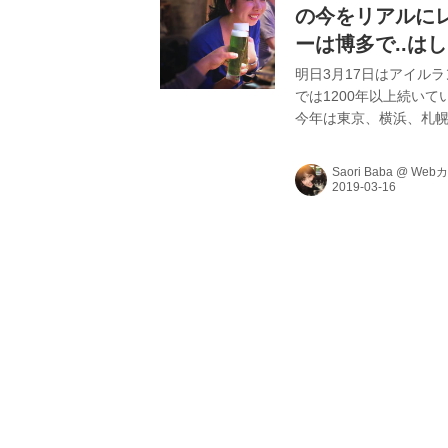
の今をリアルに
ーは博多で..は
明日3月17日はアイル
では1200年以上続い
今年は東京、横浜、札幌
よ〜｡アイルランドのシ
緑を身につけとらんやっ
Saori Baba
@
Web
ト：馬場さおり