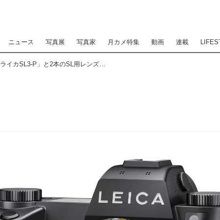
ニュース
写真展
写真家
月カメ特集
動画
連載
LIFES
新型センサーを搭載した「ライカSL3-P」と2本のSL用レンズ「ライカ ズミルックスSL f1.4/50 ASPH.」「ライカ アポ・マクロ・エルマリートSL f2.8/100」を発表