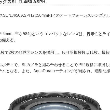
SL f1.4/50 ASPH.
SL f1.4/50 ASPH.は50mmF1.4のオートフォーカスレン
75.5mm、重さ584gというコンパクトなレンズは、携帯性と
ね備える。
1枚で2枚の非球面レンズを採用し、絞り羽根枚数は11枚。最短
ボディで、SLカメラと組み合わせることでIP54規格に準拠
ムとなる。また、AquaDuraコーティングが施され、過酷な