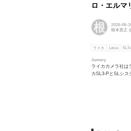
ロ・エルマリー
根
2026-06-2
根本貴正
ライカ
Leica
SL3-
ライカカメラ社は
カSL3-PとSL