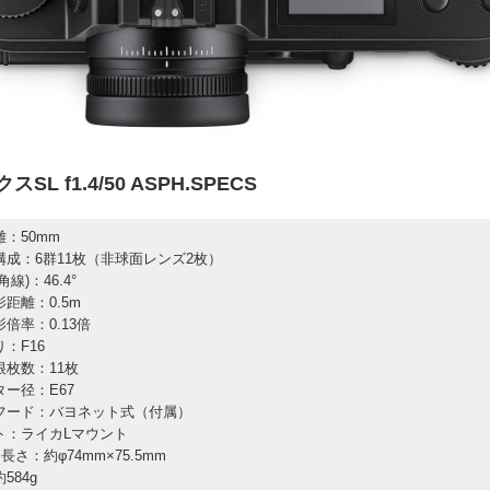
L f1.4/50 ASPH.SPECS
離：50mm
構成：6群11枚（非球面レンズ2枚）
線)：46.4°
距離：0.5m
倍率：0.13倍
：F16
根枚数：11枚
ター径：E67
フード：バヨネット式（付属）
ト：ライカLマウント
長さ：約φ74mm×75.5mm
584g