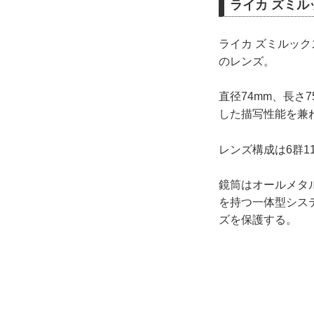
ライカ ズミルックス
ライカ ズミルックス
のレンズ。
直径74mm、長さ
した描写性能を兼
レンズ構成は6群1
鏡筒はオールメタル
を持つ一体型システ
ズを保護する。