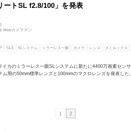
トSL f2.8/100」を発表
6
@
Webカメラマン
P
SL3
SLシステム
ミラーレス一眼
カメラ
レンズ
ズミルックス
ライカのミラーレス一眼SLシステムに新たに4400万画素セン
システム用の50mm標準レンズと100mmのマクロレンズを発表した
1
2