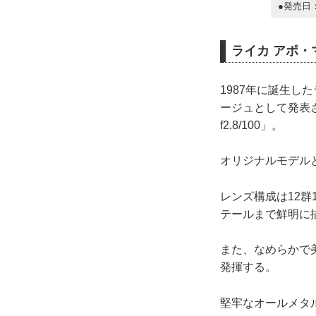
●発売日：
ライカ アポ・マ
1987年に誕生した
ージュとして発表
f2.8/100」。
オリジナルモデル
レンズ構成は12群
テールまで鮮明に
また、なめらかで
発揮する。
堅牢なオールメタル