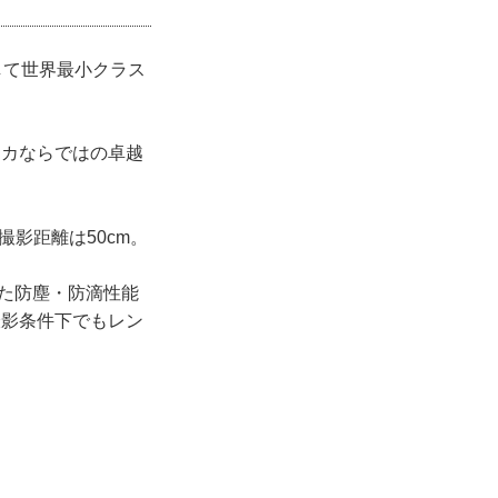
ズとして世界最小クラス
ライカならではの卓越
撮影距離は50cm。
した防塵・防滴性能
撮影条件下でもレン