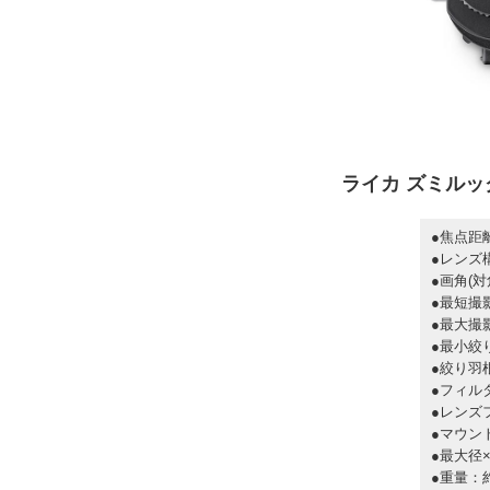
ライカ ズミルックスS
●焦点距
●レンズ
●画角(対角
●最短撮影
●最大撮影
●最小絞り
●絞り羽
●フィル
●レンズ
●マウン
●最大径×
●重量：約