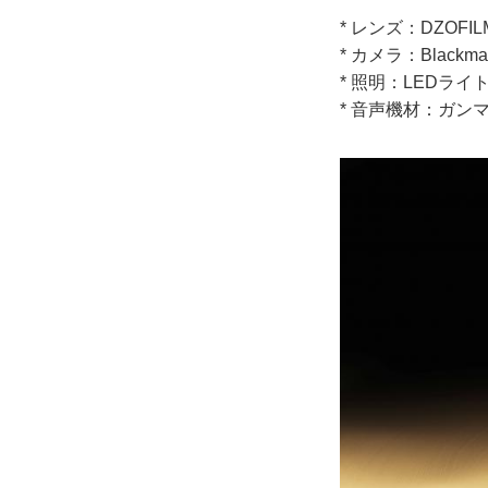
* レンズ：DZOFILM Ves
* カメラ：Blackmagi
* 照明：LEDラ
* 音声機材：ガ