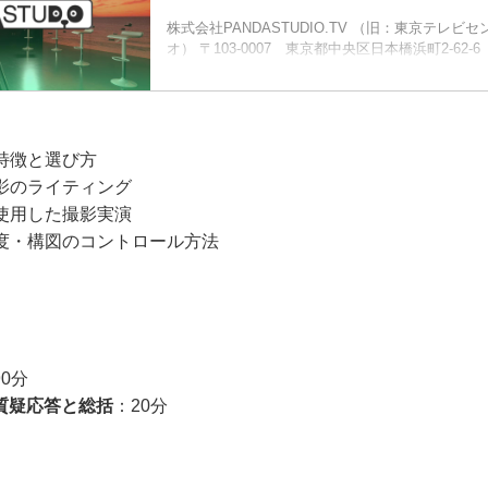
株式会社PANDASTUDIO.TV （旧：東京テレビ
オ） 〒103-0007 東京都中央区日本橋浜町2-62-
フィス・スタジオは、B1F〜13Fにございます。 フ
86-20
の特徴と選び方
撮影のライティング
を使用した撮影実演
深度・構図のコントロール方法
90分
質疑応答と総括
：20分