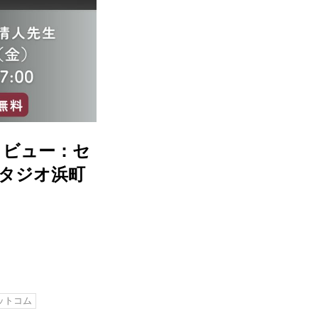
タビュー：セ
スタジオ浜町
ットコム