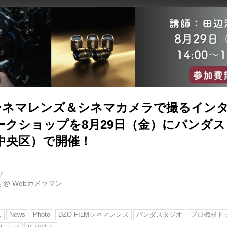
LMシネマレンズ＆シネマカメラで撮るイン
ークショップを8月29日（金）にパンダ
中央区）で開催！
7
英
@
Webカメラマン
ス
News
Photo
DZO FILMシネマレンズ
パンダスタジオ
プロ機材ド