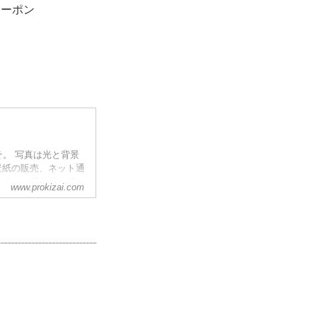
クーポン
。 写真は光と背景
景紙の販売、ネット通
クチャー等も行って
www.prokizai.com
います。