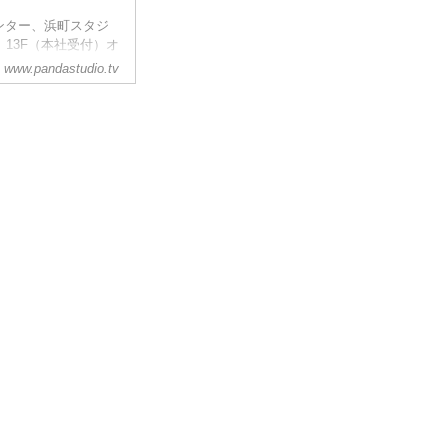
センター、浜町スタジ
6 13F（本社受付）オ
リーコール：0120-
www.pandastudio.tv