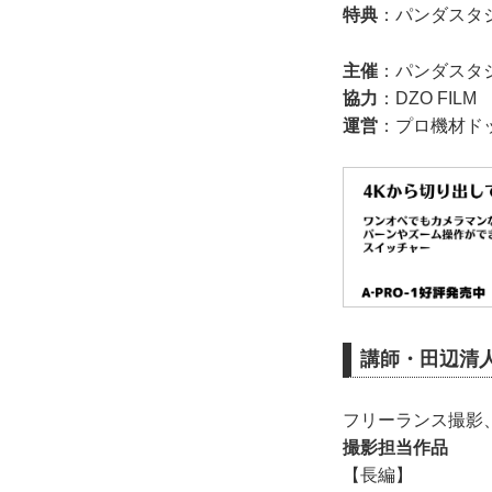
特典
：パンダスタ
主催
：パンダスタ
協力
：DZO FILM
運営
：プロ機材ド
講師・田辺清
フリーランス撮影、
撮影担当作品
【⻑編】