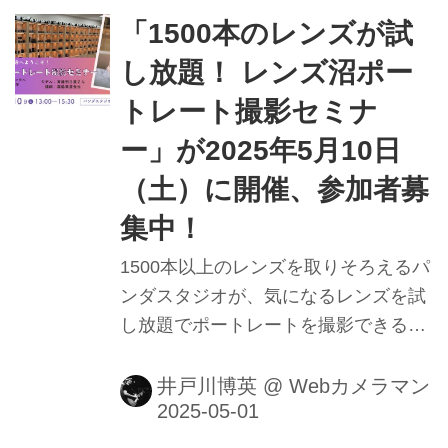
名 講師：森脇章彦氏 モデル：斉藤 明
「1500本のレンズが試
日美さん 参加費用：参加費無料です
し放題！ レンズ沼ポー
が、交通費は自己負担3。 参加者が用
トレート撮影セミナ
意するもの：自分のカメラ（ミラーレ
ス一眼に限る）、予備バッテリー、記
ー」が2025年5月10日
録メディア 詳細は以下を参照 【参加
（土）に開催、参加者募
費無料】SIRUIのレンズを試そう！鎌
集中！
倉～江ノ電ポートレート撮影セミナー
●イ...
1500本以上のレンズを取りそろえるパ
ンダスタジオが、気になるレンズを試
し放題でポートレートを撮影できるセ
ミナーを、2025年5月10日（土）にプ
ロ機材ドットコムと開催する。定員は
井戸川博英
@
Webカメラマン
15名なので、気になる人は要チェッ
ク！