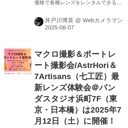
価格で各種レンズをレンタルできる。
そんなパンダスタジオでSIRUIレンズ
のお試し撮影が無料できる、森脇章彦
井戸川博英
@
Webカメラマン
氏のポートレート撮影セミナーを開催
する。
マクロ撮影＆ポートレ
ート撮影会/AstrHori＆
7Artisans（七工匠）最
新レンズ体験会＠パン
ダスタジオ浜町7F（東
京・日本橋）は2025年7
月12日（土）に開催！