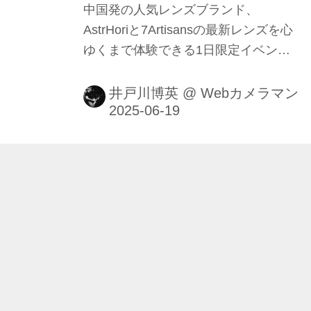
中国発の人気レンズブランド、
AstrHoriと7Artisansの最新レンズを心
ゆくまで体験できる1日限定イベント
が開催される！ 会場では、普段なかな
か手に取る機会の少ない個性的なレン
井戸川博英
@
Webカメラマン
ズを実際にカメラに装着し、自由に試
し撮りが可能。講師は元月カメ編集部
OGの写真家・水咲奈々さん。