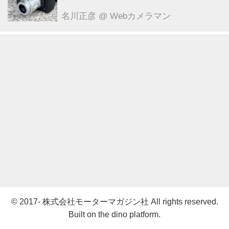
Focus VM ●実勢価格： 12万1000円
（税込） ●マウント:ベッサM ●photo
名川正彦
@ Webカメラマン
＆text:豊田慶記
© 2017- 株式会社モーターマガジン社 All rights reserved.
Built on
the dino platform
.