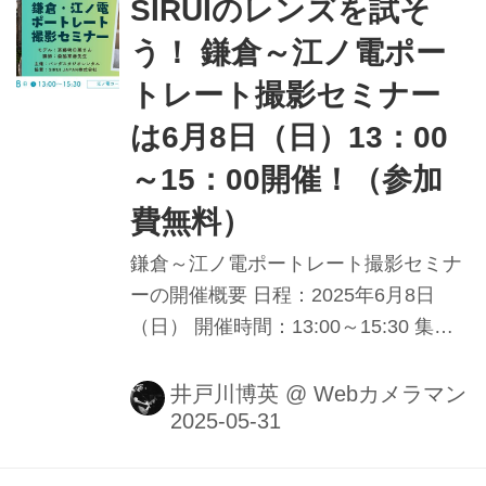
SIRUIのレンズを試そ
う！ 鎌倉～江ノ電ポー
トレート撮影セミナー
は6月8日（日）13：00
～15：00開催！（参加
費無料）
鎌倉～江ノ電ポートレート撮影セミナ
ーの開催概要 日程：2025年6月8日
（日） 開催時間：13:00～15:30 集合
場所：江ノ電藤沢駅 改札口付近
※12:45～13:00集合してレンズを貸
井戸川博英
@
Webカメラマン
与。「1日乗車 乗り降りくん」800円
を各自購入。 イベント終了時に藤沢駅
にてレンズを回収する。 定員：最大15