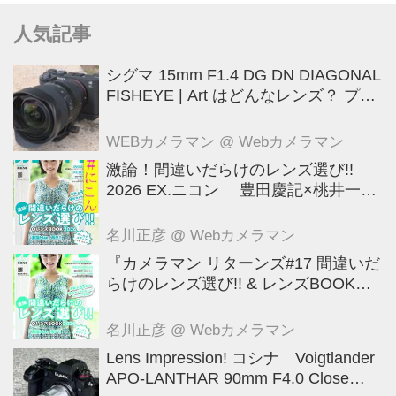
人気記事
シグマ 15mm F1.4 DG DN DIAGONAL
FISHEYE | Art はどんなレンズ？ プロ
カメラマンが実写して解説
WEBカメラマン
@ Webカメラマン
激論！間違いだらけのレンズ選び!!
2026 EX.ニコン 豊田慶記×桃井一至
×山田久美夫×井上雅行（発言ナシ）
名川正彦
@ Webカメラマン
『カメラマン リターンズ#17 間違いだ
らけのレンズ選び!! & レンズBOOK
2026』は2026年7月23日発売!!!!
名川正彦
@ Webカメラマン
Lens Impression! コシナ Voigtlander
APO-LANTHAR 90mm F4.0 Close