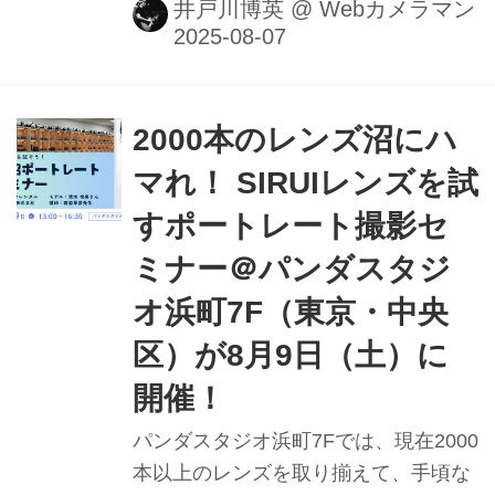
マカメラを使用し、プロフェッショナ
井戸川博英
@
Webカメラマン
ルな人物インタビューの撮影フローを
体験できる。講師は田辺清人氏。撮影
現場でのセッティング、ライティン
グ、カメラワーク、音声、ポスプロま
2000本のレンズ沼にハ
でを含めた実践的な内容となる。
マれ！ SIRUIレンズを試
すポートレート撮影セ
ミナー＠パンダスタジ
オ浜町7F（東京・中央
区）が8月9日（土）に
開催！
パンダスタジオ浜町7Fでは、現在2000
本以上のレンズを取り揃えて、手頃な