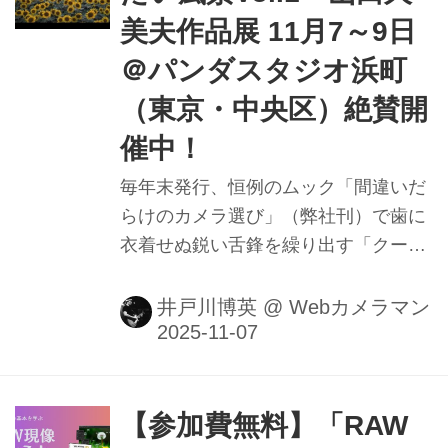
要 シネマレンズは高価で大きいMFレ
美夫作品展 11月7～9日
ンズ…という先入観があるかも知れな
い。SAMYANGのV-AFレンズ群は、写
＠パンダスタジオ浜町
真撮影にも対応、ドローン搭載も考え
（東京・中央区）絶賛開
て小型・軽量化した、最新のオートフ
催中！
ォーカスシネマレンズだ。 この
SAMYANG V-AF...
毎年末発行、恒例のムック「間違いだ
らけのカメラ選び」（弊社刊）で歯に
衣着せぬ鋭い舌鋒を繰り出す「クーミ
ン」こと山田久美夫さんの作品展が現
在、パンダスタジオ浜町にて開催中で
井戸川博英
@
Webカメラマン
す！11月9日（日）まで。お見逃しな
く！
【参加費無料】「RAW