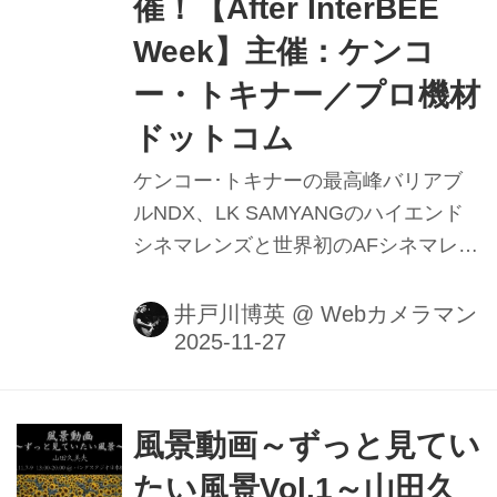
催！【After InterBEE
Week】主催：ケンコ
ー・トキナー／プロ機材
ドットコム
ケンコー･トキナーの最高峰バリアブ
ルNDX、LK SAMYANGのハイエンド
シネマレンズと世界初のAFシネマレン
ズV-AFのラインナップ、スチルカメラ
の新製品レンズを体験できる特別イベ
井戸川博英
@
Webカメラマン
ントをケンコー・トキナーとプロ機材
ドットコムの主催でパンダスタジオ浜
町7F（東京・中央区）にて12月1日の
午後1時より開催する。 変わり種シネ
風景動画～ずっと見てい
マレンズ＆最新フィルター体験会の概
たい風景Vol.1～山田久