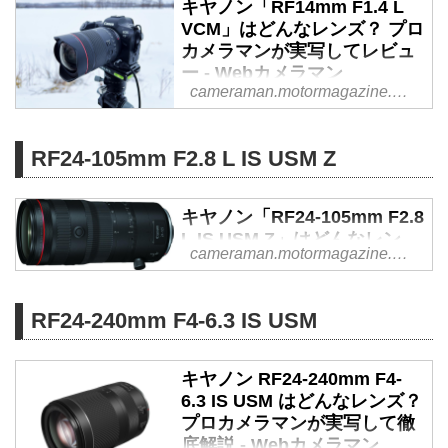
キヤノン「RF14mm F1.4 L
レンズの魅力を、プロカメラマン
VCM」はどんなレンズ？ プロ
山本純一氏がレビュー。（2026
カメラマンが実写してレビュ
年4月30日公開、2026年6月1日リ
ー - Webカメラマン
ライト）
cameraman.motormagazine.co.jp
焦点距離14mmの超広角と開放F
値1.4の大口径でありながら、画
面全域での高画質を実現したキヤ
RF24-105mm F2.8 L IS USM Z
ノンの「L（Luxury）」レンズ
「RF14mm F1.4 L VCM」はどん
キヤノン「RF24-105mm F2.8
なレンズ？ プロカメラマン・山
L IS USM Z」はどんなレン
本純一が星景写真を撮影して徹底
cameraman.motormagazine.co.jp
ズ？ プロカメラマンが実写し
レビューします。（2026年5月7
て徹底解説！ - Webカメラマ
日公開、2026年5月31日リライ
ン
ト）
RF24-240mm F4-6.3 IS USM
キヤノンのフルサイズミラーレス
用大口径標準ズーム、RF24-
キヤノン RF24-240mm F4-
105mm F2.8 L IS USM Zはどんな
6.3 IS USM はどんなレンズ？
レンズなのか。プロカメラマン山
プロカメラマンが実写して徹
本純一氏のインプレッションと実
底解説 - Webカメラマン