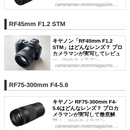
写画像とともに徹底解説します。
cameraman.motormagazine.co.jp
広角から望遠まで幅広い焦点距離
をカバーする、キヤノンの高倍率
ズームレンズ「RF24-240mm F4-
RF45mm F1.2 STM
6.3 IS USM」の性能は？ プロカ
メラマン・豊田慶記氏が実際に撮
キヤノン「RF45mm F1.2
影したインプレッションを、写真
STM」はどんなレンズ？ プロ
とともに徹底解説します。
カメラマンが実写してレビュ
ー - Webカメラマン
cameraman.motormagazine.co.jp
2025年末に登場した、キヤノン
の口径単焦点レンズ「RF45mm
F1.2 STM」。開放F値1.2による
RF75-300mm F4-5.6
大きく美しいボケ味を生かした豊
かな表現力と、350g未満という
キヤノン RF75-300mm F4-
小型・軽量設計を両立したこのレ
5.6はどんなレンズ？ プロカ
ンズの魅力をプロカメラマンの豊
メラマンが実写して徹底解
田慶記氏が分析する。（2026年2
説！ - Webカメラマン
月20日公開、2026年5月31日リラ
cameraman.motormagazine.co.jp
イト）