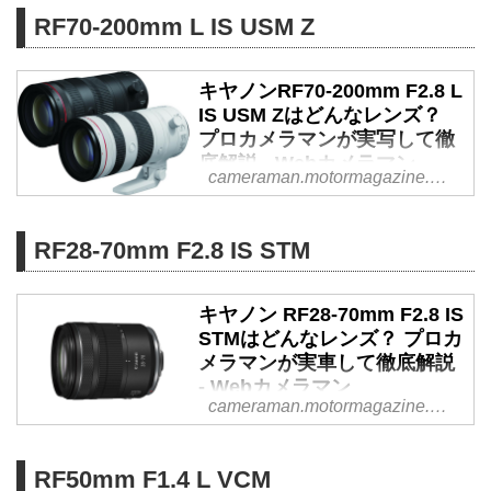
の広角ズーム「RF16-28mm F2.8
RF70-200mm L IS USM Z
IS STM」の実力は？ プロカメラ
マン・豊田慶記が実際に撮影した
キヤノンRF70-200mm F2.8 L
インプレッションを、写真ととも
IS USM Zはどんなレンズ？
に徹底解説します。
プロカメラマンが実写して徹
底解説 - Webカメラマン
cameraman.motormagazine.co.jp
キヤノンのRFマウント用大口径
ズームレンズ「RF70-200mm
RF28-70mm F2.8 IS STM
F2.8 L IS USM Z」はどんなレン
ズなのか。プロカメラマン・豊田
慶記氏が実際に撮影したインプレ
キヤノン RF28-70mm F2.8 IS
ッションを、写真とともに徹底解
STMはどんなレンズ？ プロカ
説します。
メラマンが実車して徹底解説
- Webカメラマン
cameraman.motormagazine.co.jp
キヤノンの標準ズームレンズ
「RF28-70mm F2.8 IS STM」の
性能は？ プロカメラマン・豊田
RF50mm F1.4 L VCM