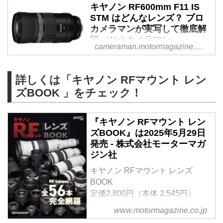
キヤノン RF600mm F11 IS
に撮影したインプレッションを、
STM はどんなレンズ？ プロ
写真とともに徹底解説します。
カメラマンが実写して徹底解
説 - Webカメラマン
cameraman.motormagazine.co.jp
キヤノンの小型軽量の超望遠単焦
点レンズ「RF600mm F11 IS
詳しくは「キヤノン RFマウント レン
STM」の性能は？ プロカメラマ
ン・チャーリィ古庄氏が実際に撮
ズBOOK 」をチェック！
影したインプレッションを、写真
とともに徹底解説します。
『キヤノン RFマウント レン
ズBOOK』は2025年5月29日
発売 - 株式会社モーターマガ
ジン社
キヤノン RFマウント レンズ
BOOK
定価2,800円（本体 2,545円）
ズームも単焦点もVRレンズも、
www.motormagazine.co.jp
現行RF Lレンズ全26本を完全レ