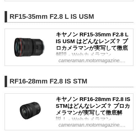
キヤノンの小型・軽量望遠ズー
ム、RF75-300mm F4-5.6はどん
なレンズなのか。プロカメラマン
RF15-35mm F2.8 L IS USM
豊田慶記氏のインプレッションと
実写画像とともに徹底解説しま
キヤノン RF15-35mm F2.8 L
す。
IS USM はどんなレンズ？ プ
ロカメラマンが実写して徹底
解説 - Webカメラマン
cameraman.motormagazine.co.jp
キヤノンの超広角ズームレンズ
「RF15-35mm F2.8 L IS USM」
の性能は？ プロカメラマン・チ
RF16-28mm F2.8 IS STM
ャーリィ古庄氏が実際に撮影した
インプレッションを、写真ととも
キヤノン RF16-28mm F2.8 IS
に徹底解説します。
STMはどんなレンズ？ プロカ
メラマンが実写して徹底解
説！ - Webカメラマン
cameraman.motormagazine.co.jp
小型・軽量設計とLレンズに迫る
高画質を両立したというキヤノン