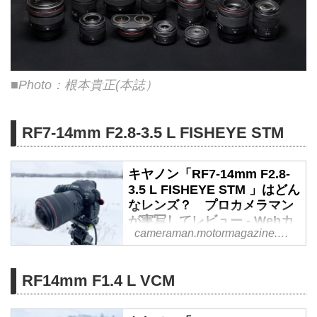
■Photo：根本貴正(本誌）
RF7-14mm F2.8-3.5 L FISHEYE STM
キヤノン「RF7-14mm F2.8-
3.5 L FISHEYE STM 」はどん
なレンズ？ プロカメラマン
が実写してレビュー - Webカ
cameraman.motormagazine.co.jp
メラマン
キヤノン「RF7-14mm F2.8-3.5 L
FISHEYE STM 」は、全周190°、
RF14mm F1.4 L VCM
広角端7mmの画角をカバーするフ
ィッシュアイズームレンズ。この