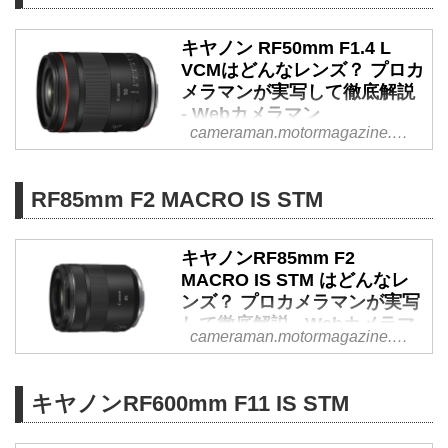
慶記氏が実際に撮影したインプレ
ッションを、写真とともに徹底解
キヤノン RF50mm F1.4 L
説します。
VCMはどんなレンズ？ プロカ
メラマンが実写して徹底解説
- Webカメラマン
cameraman.motormagazine.co.jp
キヤノンの標準ズームレンズ
「RF50 F1.4 L VCM」の性能は？
プロカメラマン・野下義光氏が実
RF85mm F2 MACRO IS STM
際に撮影したインプレッション
を、写真とともに徹底解説しま
キヤノンRF85mm F2
す。（Model:沙倉しずか）
MACRO IS STM はどんなレ
ンズ？ プロカメラマンが実写
して徹底解説 - Webカメラマ
cameraman.motormagazine.co.jp
ン
キヤノンの小型・軽量設計の中望
キヤノンRF600mm F11 IS STM
遠単焦点レンズ「RF85mm F2
MACRO IS STM」の性能は？ プ
ロカメラマン・川合麻紀氏が実際