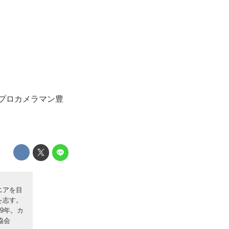
か。プロカメラマン豊
ニアを目
を志す。
9年。カ
協会