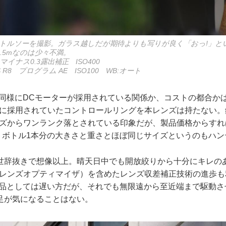
トルソーを撮影。ガラス越しだが期待よりも写りが良く「おっ!」と
.5mなのは少々不満。
 マイナス0.3露出補正 ISO400
 R8 プログラム AE ISO100 WB:オート
と同様にDCモーターが採用されている関係か、コストの都合か
ズに採用されていたコントロールリングを本レンズは持たない。
ンズからワンランク落とされている印象だが、製品価格からすれ
ットボトル1本分の大きさと重さとほぼ同じサイズというのもハ
世辞抜きで想像以上。晴天日中でも開放絞りから十分にキレの
タルレンズオプティマイザ）を含めたレンズ収差補正技術の進歩
製品としては遅い方だが、それでも無限遠から至近端まで駆動さ
足が気になることはない。