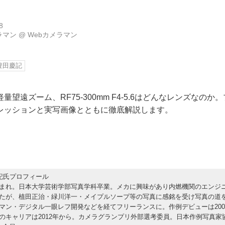
8
ラマン
@
Webカメラマン
豊田慶記
量望遠ズーム、RF75-300mm F4-5.6はどんなレンズなの
レッションと実写画像とともに徹底解説します。
記氏プロフィール
まれ。日本大学芸術学部写真学科卒業。メカに興味があり内燃機関のエンジ
たが、植田正治・緑川洋一・メイプルソープ等の写真に感銘を受け写真の道
マン・デジタル一眼レフ開発などを経てフリーランスに。作例デビューは200
のキャリアは2012年から。カメラグランプリ外部選考委員。日本作例写真家