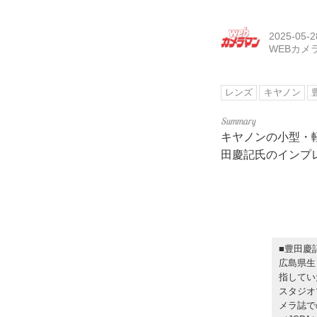
2025-05-2
WEBカメ
レンズ
キヤノン
キヤノンの小型・軽
田慶記氏のインプ
■豊田慶
広島県生
指してい
スタジオ
メラ誌で