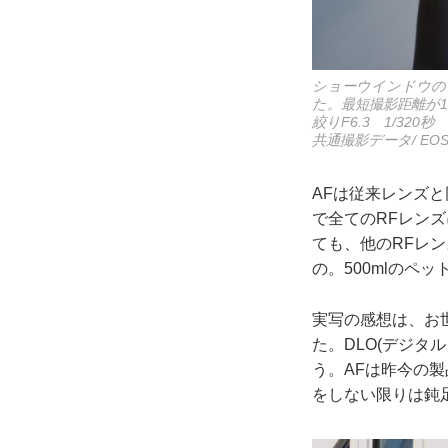
ショーウインドウの
た。最短撮影距離が1
絞りF6.3 1/320秒
共通撮影データ/ EOS
AFは従来レンズ
で全てのRFレン
ても、他のRFレ
の。500mlのペ
実写の感想は、お
た。DLO(デジ
う。AFは昨今の
をしない限りは鈍