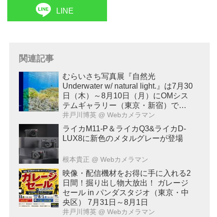
LINE
関連記事
むらいさち写真展『自然光
Underwater w/ natural light.』は7月30
日（木）～8月10日（月）にOMシス
テムギャラリー（東京・新宿）で開
催！
井戸川博英
@ Webカメラマン
ライカM11-P＆ライカQ3&ライカD-
LUX8に新色のメタルグレーが登場
根本貴正
@ Webカメラマン
映像・配信機材をお得に手に入れる2
日間！掘り出し物大放出！ ガレージ
セール in パンダスタジオ（東京・中
央区） 7月31日～8月1日
井戸川博英
@ Webカメラマン