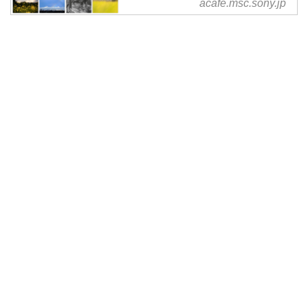
acafe.msc.sony.jp
ソニーマーケティング株式会社は
年間を通じて応募が可能なフォト
コンテスト（以下「本コンテス
ト」）を開催します。本コンテス
トは撮影機材のメーカーや種類を
問わないオープン形式で行いま
す。一眼カメラはもちろん、スマ
ートフォンで撮影された写真も応
募可能です。部門は「自由部門」
と「テーマ部門」の2部門制で募
集し、プロのフォトグラファーが
審査を行います。両方の部門にお
それぞれ応募が可能です。なお、
本コンテストの応募作品について
は、撮影期間の指定はございませ
ん。これを機に撮影された作品で
も、過去に撮影され...