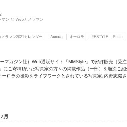
2
ラマン
@
Webカメラマン
カメラマン2021カレンダー
「Aurora」
オーロラ
LIFESTYLE
Photo
ーマガジン社）Web通販サイト「MMStyle」で好評販売（受
ダー」にご寄稿頂いた写真家の方々の掲載作品（一部）を順次ご
的なオーロラの撮影をライフワークとされている写真家､内野志織さ
7月