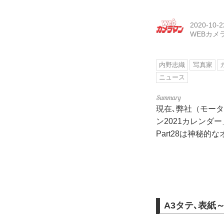
2020-10-2
WEBカメ
内野志織
写真家
ニュース
現在､弊社（モータ
ン2021カレン
Part28は神秘
A3タテ､表紙～