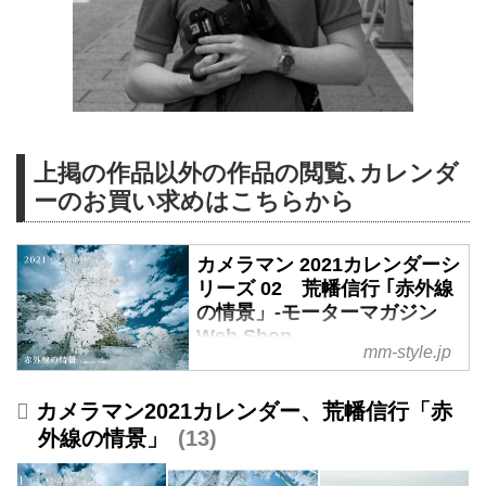
上掲の作品以外の作品の閲覧､カレンダ
ーのお買い求めはこちらから
カメラマン 2021カレンダーシ
リーズ 02 荒幡信行 ｢赤外線
の情景」-モーターマガジン
Web Shop
mm-style.jp
■販売スケジュールと発送等につ
カメラマン2021カレンダー、荒幡信行「赤
いて
外線の情景」
13
・当商品は以下のスケジュールで
の発送となります。