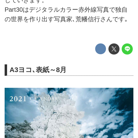
していきます。
Part30はデジタラルカラー赤外線写真で独自
の世界を作り出す写真家､荒幡信行さんです｡
A3ヨコ､表紙～8月