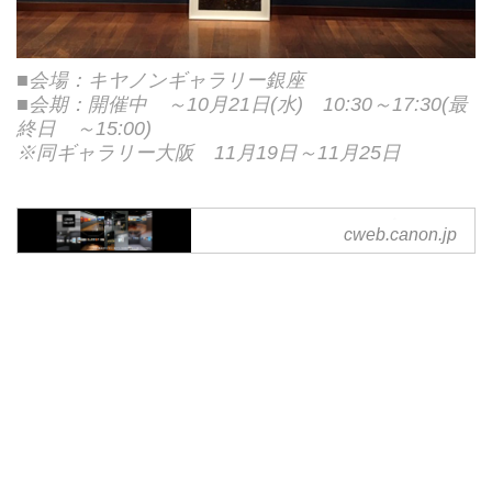
■会場：キヤノンギャラリー銀座
■会期：開催中 ～10月21日(水) 10:30～17:30(最
終日 ～15:00)
※同ギャラリー大阪 11月19日～11月25日
キヤノン：キヤノンギャラリ
cweb.canon.jp
ー
全国3拠点のギャラリーの紹介
や、写真展の情報をご覧いただけ
ます。