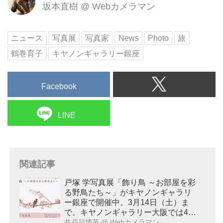
坂本直樹
@
Webカメラマン
ニュース
写真展
写真家
News
Photo
旅
鶴巻育子
キヤノンギャラリー銀座
Facebook
LINE
関連記事
戸塚 学写真展「飾り鳥 ～お部屋を彩
る野鳥たち～」がキヤノンギャラリ
ー銀座で開催中。3月14日（土）ま
で。キヤノンギャラリー大阪では4月
14日～4月25日開催予定。
井戸川博英
@ Webカメラマン