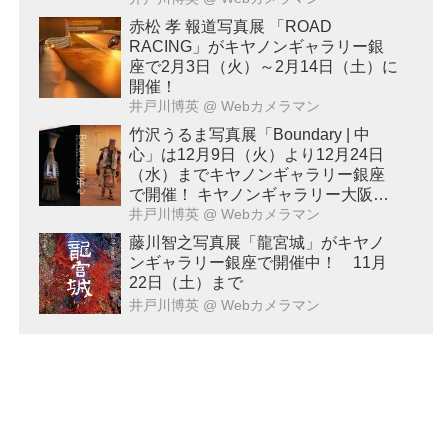
赤松 孝 報道写真展 「ROAD
RACING」がキヤノンギャラリー銀
座で2月3日（火）～2月14日（土）に
開催！
井戸川博英
@ Webカメラマン
竹沢うるま写真展「Boundary | 中
心」は12月9日（火）より12月24日
（水）までキヤノンギャラリー銀座
で開催！ キヤノンギャラリー大阪で
は2026年2月17日（火）～2月28日
井戸川博英
@ Webカメラマン
（土）に開催予定！
藤川智之写真展「龍宮城」がキヤノ
ンギャラリー銀座で開催中！ 11月
22日（土）まで
井戸川博英
@ Webカメラマン