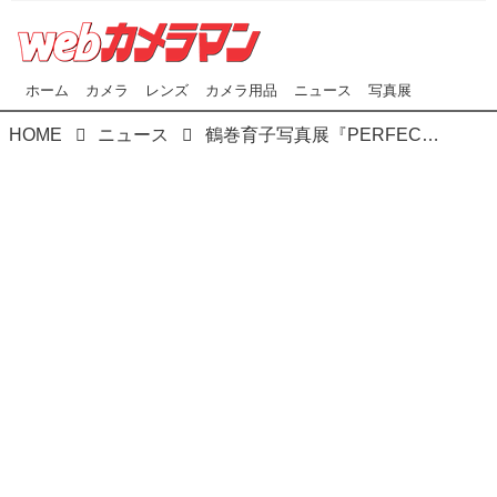
ホーム
カメラ
レンズ
カメラ用品
ニュース
写真展
HOME
ニュース
鶴巻育子写真展『PERFECT DAY』｡ありきたりな毎日が物足りないという｡だから､カメラを手に街を彷徨う｡撮影地は全世界｡日本を出て､アメリカ､ヨーロッパ､アジア｡そして…