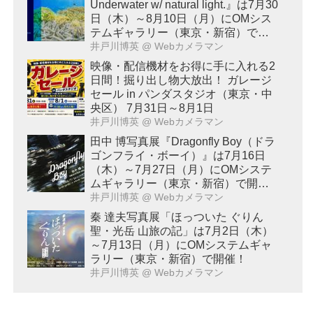
Underwater w/ natural light.』は7月30
日（木）～8月10日（月）にOMシス
テムギャラリー（東京・新宿）で開
催！
井戸川博英
@ Webカメラマン
映像・配信機材をお得に手に入れる2
日間！掘り出し物大放出！ ガレージ
セール in パンダスタジオ（東京・中
央区） 7月31日～8月1日
井戸川博英
@ Webカメラマン
田中 博写真展『Dragonfly Boy（ドラ
ゴンフライ・ボーイ）』は7月16日
（木）～7月27日（月）にOMシステ
ムギャラリー（東京・新宿）で開
催！
井戸川博英
@ Webカメラマン
秦 達夫写真展「ほっついた ぐりん
聖・光岳 山旅の記」は7月2日（木）
～7月13日（月）にOMシステムギャ
ラリー（東京・新宿）で開催！
井戸川博英
@ Webカメラマン