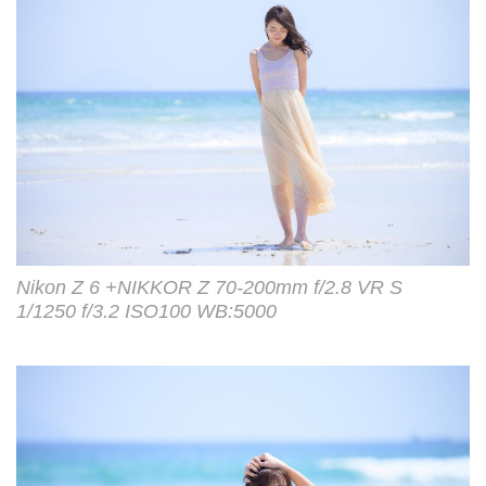
Nikon Z 6 +NIKKOR Z 70-200mm f/2.8 VR S
1/1250 f/3.2 ISO100 WB:5000