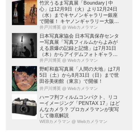
竹沢うるま写真展「Boundary | 中
心」は12月9日（火）より12月24日
（水）までキヤノンギャラリー銀座
で開催！ キヤノンギャラリー大阪で
は2026年2月17日（火）～2月28日
井戸川博英
@ Webカメラマン
（土）に開催予定！
日本写真家協会 日本写真保存センタ
ー写真展「写真フィルムからよみが
える原爆の記録と記憶」は7月31日
（木）からアイデムフォトギャラリ
ー「シリウス」（東京・新宿）で開
井戸川博英
@ Webカメラマン
催！8月20日（水）まで。
野町和嘉写真展「人間の大地」は7月
5日（土）から8月31日（日）まで世
田谷美術館（東京）で開催！
井戸川博英
@ Webカメラマン
ハーフ判フィルムコンパクト、リコ
ーイメージング「PENTAX 17」はど
んなカメラ？ プロカメラマンが実写
して徹底解説
WEBカメラマン
@ Webカメラマン