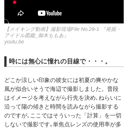
【メイキング動画】撮影現場File No.29-1 『発掘・
アイドル図鑑_御木ももあ』
youtu.be
時には無心に憧れの目線で・・・。
どこか涼しい印象の彼女には初夏の爽やかな
風が似合いそうで海辺で撮影しました。普段
はイメージを考えながら行先を決め､ねらいに
沿って陽の傾きと時間を読みながら撮影する
のですが､ここではそういった「計算」を一切
しないで撮影です｡単焦点レンズの使用率が多