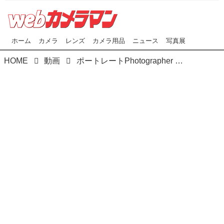
ホーム
カメラ
レンズ
カメラ用品
ニュース
写真展
HOME
動画
ポートレートPhotographer 河野英喜が撮影 Webカメラマンオリジナルコンテンツ『発掘！アイドル図鑑』 FILE No.029 御木ももあ 1/4