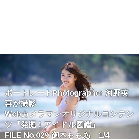
ポートレートPhotographer 河野英
喜が撮影
Webカメラマンオリジナルコンテン
ツ『発掘！アイドル図鑑』
FILE No.029 御木ももあ 1/4