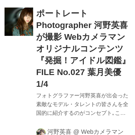
内で正確にピントを追う瞳AFの動きや
モデルの動きに合わせてフレームをキ
ポートレート
メる様子を堪能しよう。
Photographer 河野英喜
が撮影 Webカメラマン
オリジナルコンテンツ
『発掘！アイドル図鑑』
FILE No.027 葉月美優
1/4
フォトグラファー河野英喜が出会った
素敵なモデル・タレントの皆さんを全
国的に紹介するのがコンセプト｡ここ
ではメイキング動画や､カメラのファ
インダー内の様子を垣間見ることがで
河野英喜
@
Webカメラマン