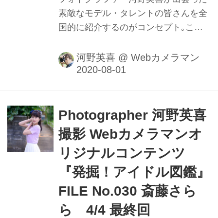
素敵なモデル・タレントの皆さんを全
国的に紹介するのがコンセプト｡ここ
ではメイキング動画や､カメラのファ
インダー内の様子を垣間見ることがで
河野英喜
@
Webカメラマン
きるのはもちろん､週替わりの撮影小
話も大きなポイントだ｡ファインダー
内で正確にピントを追う瞳AFの動きや
モデルの動きに合わせてフレームをキ
Photographer 河野英喜
メる様子を堪能しよう。 「光の回り」
撮影 Webカメラマンオ
を活かそう 曇天時、気分的にスッキリ
リジナルコンテンツ
した撮影が出来ないのはみんな同じで
す。 でも曇天の特徴を考えてみると意
『発掘！アイドル図鑑』
外にも撮影に向いている特徴がありま
FILE No.030 斎藤さら
す｡ 1.光が回っているので方向による
ら 4/4 最終回
露出差が少ない 2.光が回っているので