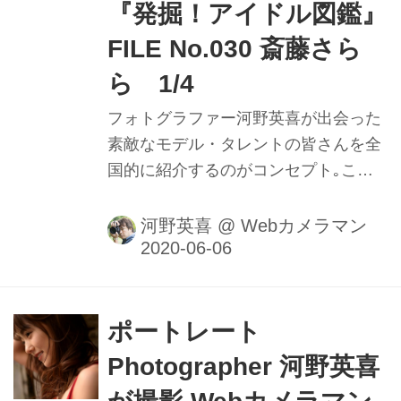
『発掘！アイドル図鑑』
FILE No.030 斎藤さら
ら 1/4
フォトグラファー河野英喜が出会った
素敵なモデル・タレントの皆さんを全
国的に紹介するのがコンセプト｡ここ
ではメイキング動画や､カメラのファ
インダー内の様子を垣間見ることがで
河野英喜
@
Webカメラマン
きるのはもちろん､週替わりの撮影小
話も大きなポイントだ｡ファインダー
内で正確にピントを追う瞳AFの動きや
モデルの動きに合わせてフレームをキ
ポートレート
メる様子を堪能しよう。
Photographer 河野英喜