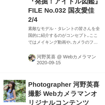
『発掘！アイドル図鑑』
FILE No.032 国友愛佳
2/4
素敵なモデル・タレントの皆さんを全
国的に紹介するのがコンセプト｡ここ
ではメイキング動画や､カメラのファ
インダー内の様子を垣間見ることがで
きるのはもちろん､週替わりの撮影小
河野英喜
@
Webカメラマン
話も大きなポイントだ｡ファインダー
内で正確にピントを追う瞳AFの動きや
モデルの動きに合わせてフレームをキ
メる様子を堪能しよう。
Photographer 河野英喜
撮影 Webカメラマンオ
リジナルコンテンツ