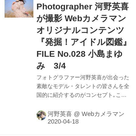
メる様子を堪能しよう。
Photographer 河野英喜
が撮影 Webカメラマン
オリジナルコンテンツ
『発掘！アイドル図鑑』
FILE No.028 小島まゆ
み 3/4
フォトグラファー河野英喜が出会った
素敵なモデル・タレントの皆さんを全
国的に紹介するのがコンセプト｡ここ
ではメイキング動画や､カメラのファ
インダー内の様子を垣間見ることがで
河野英喜
@
Webカメラマン
きるのはもちろん､週替わりの撮影小
話も大きなポイントだ｡ファインダー