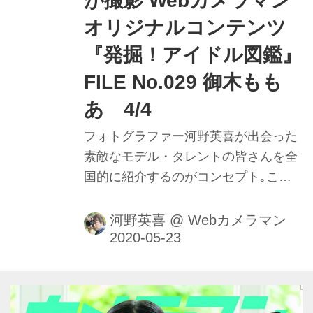
が撮影 Webカメラマン
オリジナルコンテンツ
『発掘！アイドル図鑑』
FILE No.029 御木もも
あ 4/4
フォトグラファー河野英喜が出会った
素敵なモデル・タレントの皆さんを全
国的に紹介するのがコンセプト｡ここ
ではメイキング動画や､カメラのファ
インダー内の様子を垣間見ることがで
河野英喜
@
Webカメラマン
きるのはもちろん､週替わりの撮影小
話も大きなポイントだ｡ファインダー
内で正確にピントを追う瞳AFの動きや
モデルの動きに合わせてフレームをキ