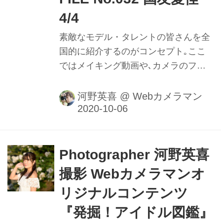
4/4
素敵なモデル・タレントの皆さんを全
国的に紹介するのがコンセプト｡ここ
ではメイキング動画や､カメラのファ
インダー内の様子を垣間見ることがで
きるのはもちろん､週替わりの撮影小
河野英喜
@
Webカメラマン
話も大きなポイントだ｡ファインダー
内で正確にピントを追う瞳AFの動きや
モデルの動きに合わせてフレームをキ
メる様子を堪能しよう。
Photographer 河野英喜
撮影 Webカメラマンオ
リジナルコンテンツ
『発掘！アイドル図鑑』