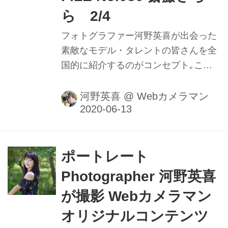
ら 2/4
フォトグラファー河野英喜が出会った
素敵なモデル・タレントの皆さんを全
国的に紹介するのがコンセプト｡ここ
ではメイキング動画や､カメラのファ
インダー内の様子を垣間見ることがで
河野英喜
@
Webカメラマン
きるのはもちろん､週替わりの撮影小
話も大きなポイントだ｡ファインダー
内で正確にピントを追う瞳AFの動きや
モデルの動きに合わせてフレームをキ
ポートレート
メる様子を堪能しよう。
Photographer 河野英喜
が撮影 Webカメラマン
オリジナルコンテンツ