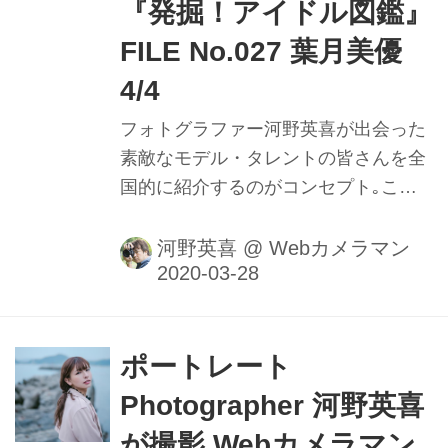
『発掘！アイドル図鑑』
FILE No.027 葉月美優
4/4
フォトグラファー河野英喜が出会った
素敵なモデル・タレントの皆さんを全
国的に紹介するのがコンセプト｡ここ
ではメイキング動画や､カメラのファ
インダー内の様子を垣間見ることがで
河野英喜
@
Webカメラマン
きるのはもちろん､週替わりの撮影小
話も大きなポイントだ｡ファインダー
内で正確にピントを追う瞳AFの動きや
モデルの動きに合わせてフレームをキ
ポートレート
メる様子を堪能しよう。
Photographer 河野英喜
が撮影 Webカメラマン