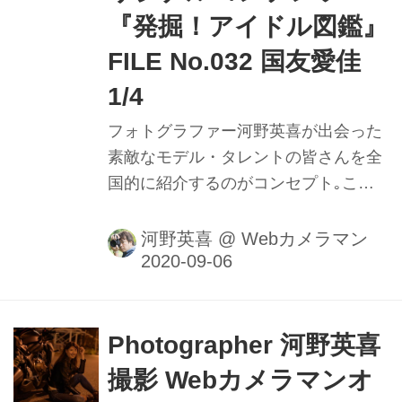
『発掘！アイドル図鑑』
FILE No.032 国友愛佳
1/4
フォトグラファー河野英喜が出会った
素敵なモデル・タレントの皆さんを全
国的に紹介するのがコンセプト｡ここ
ではメイキング動画や､カメラのファ
インダー内の様子を垣間見ることがで
河野英喜
@
Webカメラマン
きるのはもちろん､週替わりの撮影小
話も大きなポイントだ｡ファインダー
内で正確にピントを追う瞳AFの動きや
モデルの動きに合わせてフレームをキ
Photographer 河野英喜
メる様子を堪能しよう。
撮影 Webカメラマンオ