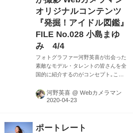
オリジナルコンテンツ
『発掘！アイドル図鑑』
FILE No.028 小島まゆ
み 4/4
フォトグラファー河野英喜が出会った
素敵なモデル・タレントの皆さんを全
国的に紹介するのがコンセプト｡ここ
ではメイキング動画や､カメラのファ
インダー内の様子を垣間見ることがで
河野英喜
@
Webカメラマン
きるのはもちろん､週替わりの撮影小
話も大きなポイントだ｡ファインダー
内で正確にピントを追う瞳AFの動きや
モデルの動きに合わせてフレームをキ
ポートレート