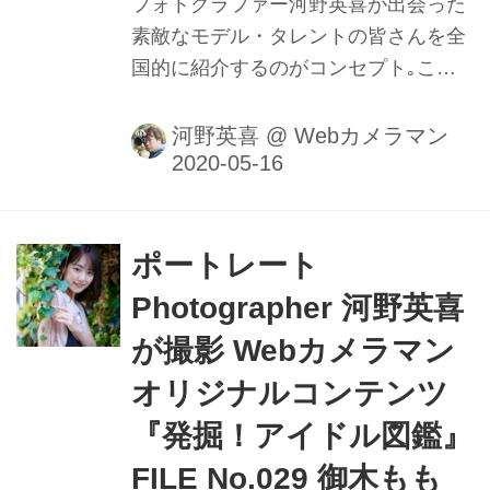
フォトグラファー河野英喜が出会った
素敵なモデル・タレントの皆さんを全
国的に紹介するのがコンセプト｡ここ
ではメイキング動画や､カメラのファ
インダー内の様子を垣間見ることがで
河野英喜
@
Webカメラマン
きるのはもちろん､週替わりの撮影小
話も大きなポイントだ｡ファインダー
内で正確にピントを追う瞳AFの動きや
モデルの動きに合わせてフレームをキ
ポートレート
メる様子を堪能しよう。
Photographer 河野英喜
が撮影 Webカメラマン
オリジナルコンテンツ
『発掘！アイドル図鑑』
FILE No.029 御木もも