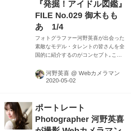
『発掘！アイドル図鑑』
FILE No.029 御木もも
あ 1/4
フォトグラファー河野英喜が出会った
素敵なモデル・タレントの皆さんを全
国的に紹介するのがコンセプト｡ここ
ではメイキング動画や､カメラのファ
インダー内の様子を垣間見ることがで
河野英喜
@
Webカメラマン
きるのはもちろん､週替わりの撮影小
話も大きなポイントだ｡ファインダー
内で正確にピントを追う瞳AFの動きや
モデルの動きに合わせてフレームをキ
ポートレート
メる様子を堪能しよう。
Photographer 河野英喜
が撮影 Webカメラマン