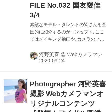
FILE No.032 国友愛佳
3/4
素敵なモデル・タレントの皆さんを全
国的に紹介するのがコンセプト｡ここ
ではメイキング動画や､カメラのファ
インダー内の様子を垣間見ることがで
きるのはもちろん､週替わりの撮影小
河野英喜
@
Webカメラマン
話も大きなポイントだ｡ファインダー
内で正確にピントを追う瞳AFの動きや
モデルの動きに合わせてフレームをキ
メる様子を堪能しよう。
Photographer 河野英喜
撮影 Webカメラマンオ
リジナルコンテンツ