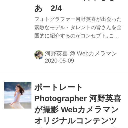
あ 2/4
フォトグラファー河野英喜が出会った
素敵なモデル・タレントの皆さんを全
国的に紹介するのがコンセプト｡ここ
ではメイキング動画や､カメラのファ
インダー内の様子を垣間見ることがで
河野英喜
@
Webカメラマン
きるのはもちろん､週替わりの撮影小
話も大きなポイントだ｡ファインダー
内で正確にピントを追う瞳AFの動きや
モデルの動きに合わせてフレームをキ
ポートレート
メる様子を堪能しよう。
Photographer 河野英喜
が撮影 Webカメラマン
オリジナルコンテンツ