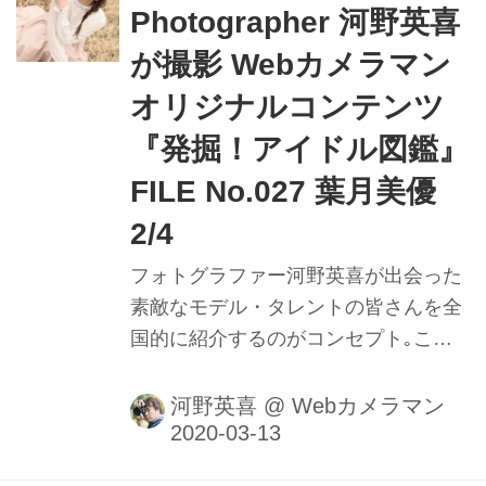
メる様子を堪能しよう。
Photographer 河野英喜
が撮影 Webカメラマン
オリジナルコンテンツ
『発掘！アイドル図鑑』
FILE No.027 葉月美優
2/4
フォトグラファー河野英喜が出会った
素敵なモデル・タレントの皆さんを全
国的に紹介するのがコンセプト｡ここ
ではメイキング動画や､カメラのファ
インダー内の様子を垣間見ることがで
河野英喜
@
Webカメラマン
きるのはもちろん､週替わりの撮影小
話も大きなポイントだ｡ファインダー