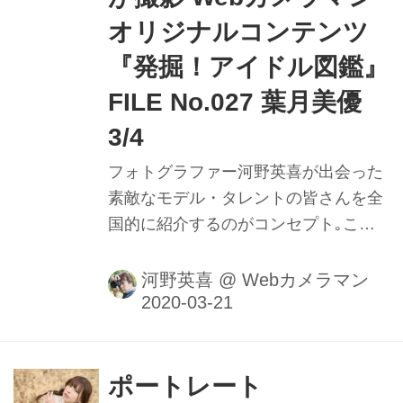
オリジナルコンテンツ
『発掘！アイドル図鑑』
FILE No.027 葉月美優
3/4
フォトグラファー河野英喜が出会った
素敵なモデル・タレントの皆さんを全
国的に紹介するのがコンセプト｡ここ
ではメイキング動画や､カメラのファ
インダー内の様子を垣間見ることがで
河野英喜
@
Webカメラマン
きるのはもちろん､週替わりの撮影小
話も大きなポイントだ｡ファインダー
内で正確にピントを追う瞳AFの動きや
モデルの動きに合わせてフレームをキ
ポートレート