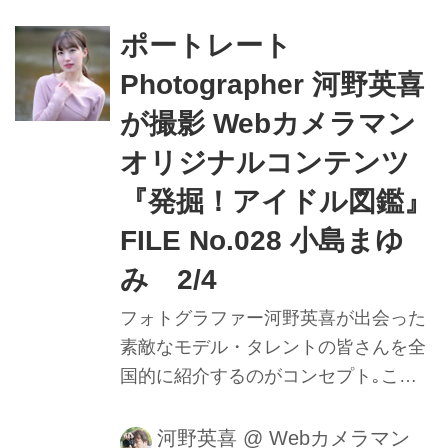
内で正確にピントを追う瞳AFの動きや
モデルの動きに合わせてフレームをキ
ポートレート
メる様子を堪能しよう。
Photographer 河野英喜
が撮影 Webカメラマン
オリジナルコンテンツ
『発掘！アイドル図鑑』
FILE No.028 小島まゆ
み 2/4
フォトグラファー河野英喜が出会った
素敵なモデル・タレントの皆さんを全
国的に紹介するのがコンセプト｡ここ
ではメイキング動画や､カメラのファ
インダー内の様子を垣間見ることがで
河野英喜
@
Webカメラマン