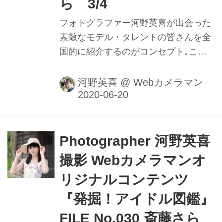
ら 3/4
フォトグラファー河野英喜が出会った
素敵なモデル・タレントの皆さんを全
国的に紹介するのがコンセプト｡ここ
ではメイキング動画や､カメラのファ
インダー内の様子を垣間見ることがで
河野英喜
@
Webカメラマン
きるのはもちろん､週替わりの撮影小
話も大きなポイントだ｡ファインダー
内で正確にピントを追う瞳AFの動きや
モデルの動きに合わせてフレームをキ
Photographer 河野英喜
メる様子を堪能しよう。
撮影 Webカメラマンオ
リジナルコンテンツ
『発掘！アイドル図鑑』
FILE No.030 斎藤さら