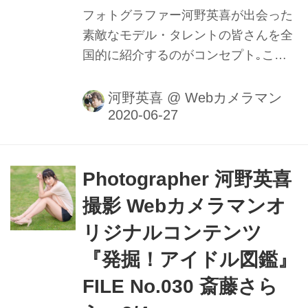
部分的な白飛びなど輝度差が少ない...
フォトグラファー河野英喜が出会った
素敵なモデル・タレントの皆さんを全
国的に紹介するのがコンセプト｡ここ
ではメイキング動画や､カメラのファ
インダー内の様子を垣間見ることがで
河野英喜
@
Webカメラマン
きるのはもちろん､週替わりの撮影小
話も大きなポイントだ｡ファインダー
内で正確にピントを追う瞳AFの動きや
モデルの動きに合わせてフレームをキ
Photographer 河野英喜
メる様子を堪能しよう。
撮影 Webカメラマンオ
リジナルコンテンツ
『発掘！アイドル図鑑』
FILE No.030 斎藤さら