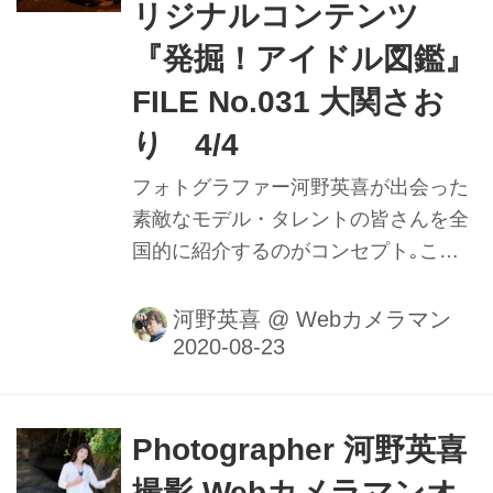
リジナルコンテンツ
『発掘！アイドル図鑑』
FILE No.031 大関さお
り 4/4
フォトグラファー河野英喜が出会った
素敵なモデル・タレントの皆さんを全
国的に紹介するのがコンセプト｡ここ
ではメイキング動画や､カメラのファ
インダー内の様子を垣間見ることがで
河野英喜
@
Webカメラマン
きるのはもちろん､週替わりの撮影小
話も大きなポイントだ｡ファインダー
内で正確にピントを追う瞳AFの動きや
モデルの動きに合わせてフレームをキ
Photographer 河野英喜
メる様子を堪能しよう。
撮影 Webカメラマンオ