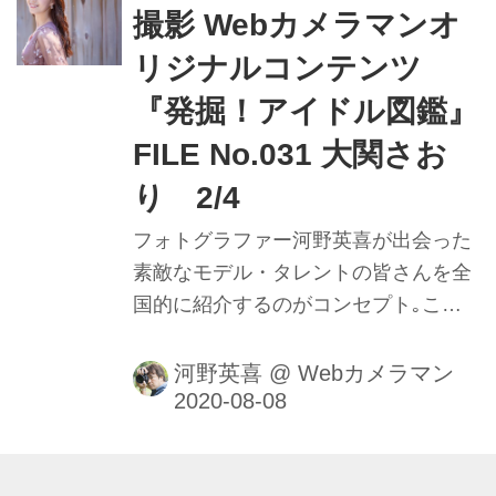
メる様子を堪能しよう。
撮影 Webカメラマンオ
リジナルコンテンツ
『発掘！アイドル図鑑』
FILE No.031 大関さお
り 2/4
フォトグラファー河野英喜が出会った
素敵なモデル・タレントの皆さんを全
国的に紹介するのがコンセプト｡ここ
ではメイキング動画や､カメラのファ
インダー内の様子を垣間見ることがで
河野英喜
@
Webカメラマン
きるのはもちろん､週替わりの撮影小
話も大きなポイントだ｡ファインダー
内で正確にピントを追う瞳AFの動きや