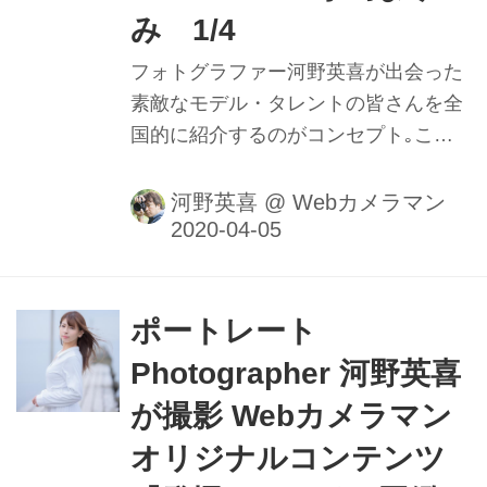
み 1/4
フォトグラファー河野英喜が出会った
素敵なモデル・タレントの皆さんを全
国的に紹介するのがコンセプト｡ここ
ではメイキング動画や､カメラのファ
インダー内の様子を垣間見ることがで
河野英喜
@
Webカメラマン
きるのはもちろん､週替わりの撮影小
話も大きなポイントだ｡ファインダー
内で正確にピントを追う瞳AFの動きや
モデルの動きに合わせてフレームをキ
ポートレート
メる様子を堪能しよう。
Photographer 河野英喜
が撮影 Webカメラマン
オリジナルコンテンツ