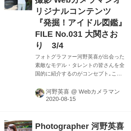
リジナルコンテンツ
『発掘！アイドル図鑑』
FILE No.031 大関さお
り 3/4
フォトグラファー河野英喜が出会った
素敵なモデル・タレントの皆さんを全
国的に紹介するのがコンセプト｡ここ
ではメイキング動画や､カメラのファ
インダー内の様子を垣間見ることがで
河野英喜
@
Webカメラマン
きるのはもちろん､週替わりの撮影小
話も大きなポイントだ｡ファインダー
内で正確にピントを追う瞳AFの動きや
モデルの動きに合わせてフレームをキ
Photographer 河野英喜