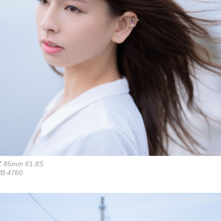
Z 85mm f/1.8S
WB:4760