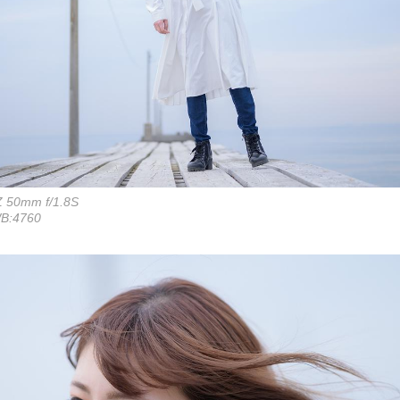
Z 50mm f/1.8S
WB:4760