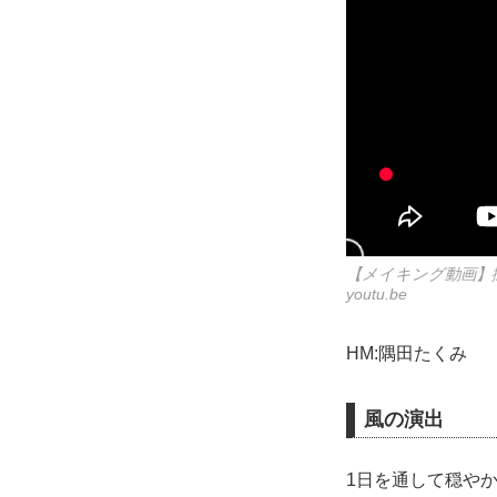
【メイキング動画】撮影
youtu.be
HM:隅田たくみ
風の演出
1日を通して穏や