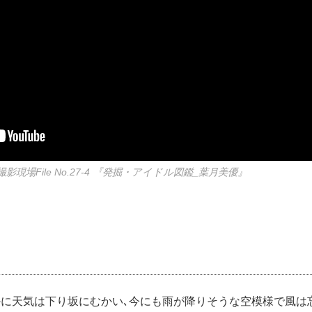
現場File No.27-4 『発掘・アイドル図鑑_葉月美優』
かに天気は下り坂にむかい､今にも雨が降りそうな空模様で風は