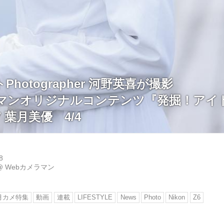
hotographer 河野英喜が撮影
ラマンオリジナルコンテンツ『発掘！アイ
27 葉月美優 4/4
8
@
Webカメラマン
月カメ特集
動画
連載
LIFESTYLE
News
Photo
Nikon
Z6