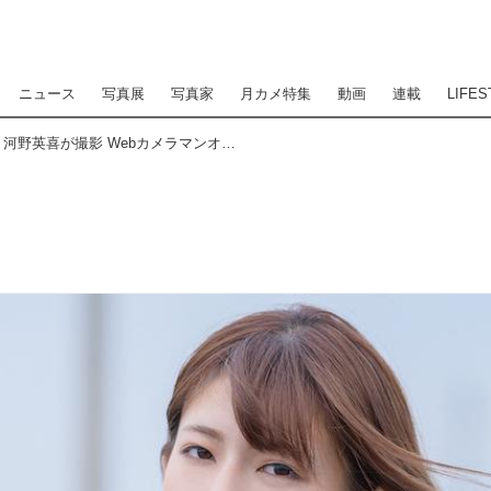
ニュース
写真展
写真家
月カメ特集
動画
連載
LIFES
ポートレートPhotographer 河野英喜が撮影 Webカメラマンオリジナルコンテンツ『発掘！アイドル図鑑』 FILE No.027 葉月美優 4/4