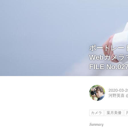
ポートレートP
Webカメ
FILE No.0
2020-03-2
河野英喜
カメラ
葉月美優