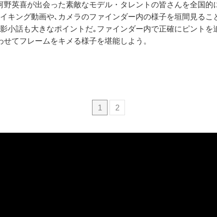
河野英喜が出会った素敵なモデル・タレントの皆さんを全国的
メイキング動画や､カメラのファインダー内の様子を垣間見るこ
撮影小話も大きなポイントだ｡ファインダー内で正確にピントを
わせてフレームをキメる様子を堪能しよう。
1
2