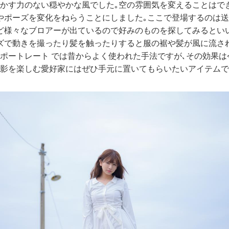
動かす力のない穏やかな風でした｡空の雰囲気を変えることはで
やポーズを変化をねらうことにしました｡ここで登場するのは送
ど様々なブロアーが出ているので好みのものを探してみるとい
ズで動きを撮ったり髪を触ったりすると服の裾や髪が風に流さ
はポートレート では昔からよく使われた手法ですが､その効果
撮影を楽しむ愛好家にはぜひ手元に置いてもらいたいアイテム