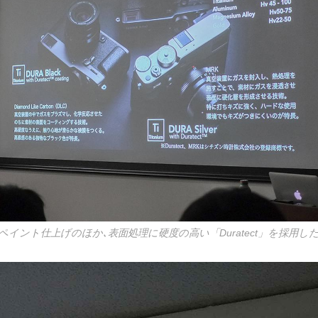
イント仕上げのほか､表面処理に硬度の高い「Duratect」を採用し