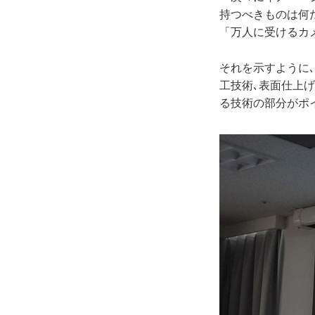
持つべきものは何だ
「万人に受けるカ
それを示すように､
工技術､表面仕上
る技術の部分がポ