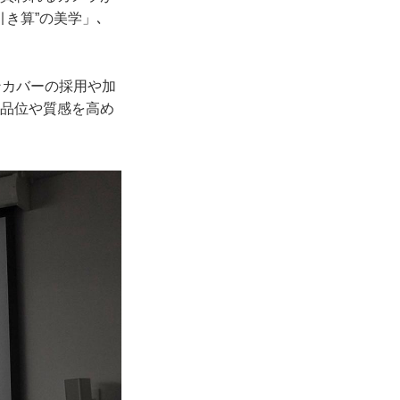
引き算”の美学」､
ンカバーの採用や加
の品位や質感を高め