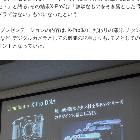
？」と語る｡その結果X-Pro3は「無駄なものをそぎ落とした“
メラではない」ものになったという｡
プレゼンテーションの内容は､X-Pro3のこだわりの部分､チタ
げなど､デジタルカメラとしての機能の説明よりも､モノとして
イントとなっていた｡