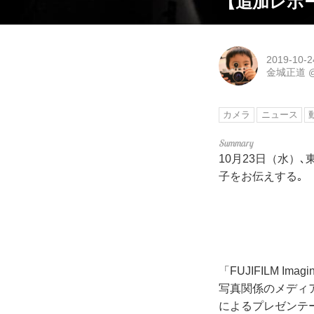
【追加レポー
2019-10-2
金城正道
カメラ
ニュース
10月23日（水）､東
子をお伝えする｡
「FUJIFILM 
写真関係のメディア
によるプレゼンテー