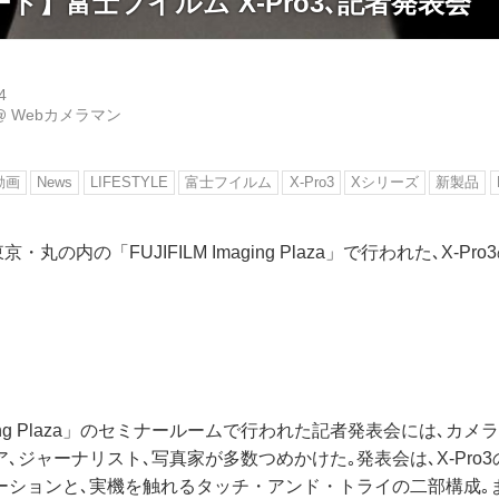
ト】富士フイルム X-Pro3､記者発表会
4
@
Webカメラマン
動画
News
LIFESTYLE
富士フイルム
X-Pro3
Xシリーズ
新製品
京・丸の内の「FUJIFILM Imaging Plaza」で行われた､X-P
Imaging Plaza」のセミナールームで行われた記者発表会には､
､ジャーナリスト､写真家が多数つめかけた｡発表会は､X-Pro
ションと､実機を触れるタッチ・アンド・トライの二部構成｡また､