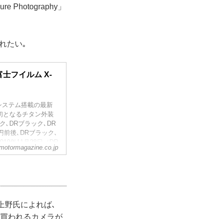
Photography」
れたい｡
士フイルム X-
システム搭載の最新
では初となるチタン外装
､DRブラック､DR
円前後､DRブラック､
19年11月28日（DR
otormagazine.co.jp
上野氏によれば､
て買われるカメラが