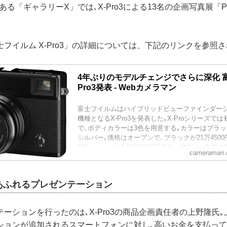
a」にある「ギャラリーX」では､X-Pro3による13名の企画写真展「Pure 
フイルム X-Pro3」の詳細については、下記のリンクを参照さ
4年ぶりのモデルチェンジでさらに深化 富
Pro3発表 - Webカメラマン
富士フイルムはハイブリッドビューファインダー
機種となるX-Pro3を発表した｡X-Proシリーズ
で､ボディカラーは3色を用意する｡カラーはブラック
シルバー｡価格はオープンで､ブラックが21万4500
DRシルバーが各23万9500円前後（税別）｡発売は20
cameraman.m
ブラック､DRシルバーは12月中旬）｡
あふれるプレゼンテーション
ーションを行ったのは､X-Pro3の商品企画責任者の上野隆氏｡
ションが追加されるスマートフォンに対し､高いお金を支払っ