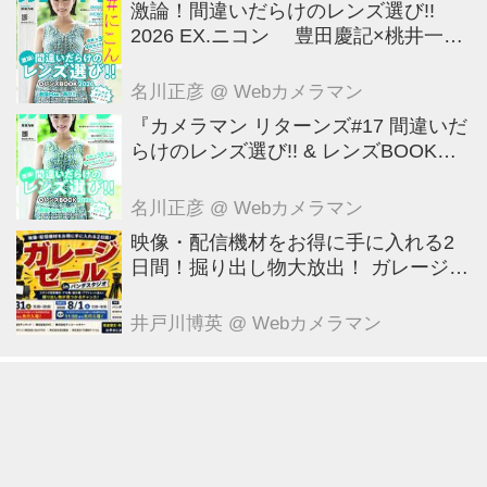
激論！間違いだらけのレンズ選び!!
2026 EX.ニコン 豊田慶記×桃井一至
×山田久美夫×井上雅行（発言ナシ）
名川正彦
@ Webカメラマン
『カメラマン リターンズ#17 間違いだ
らけのレンズ選び!! & レンズBOOK
2026』は2026年7月23日発売!!!!
名川正彦
@ Webカメラマン
映像・配信機材をお得に手に入れる2
日間！掘り出し物大放出！ ガレージセ
ール in パンダスタジオ（東京・中央
区） 7月31日～8月1日
井戸川博英
@ Webカメラマン