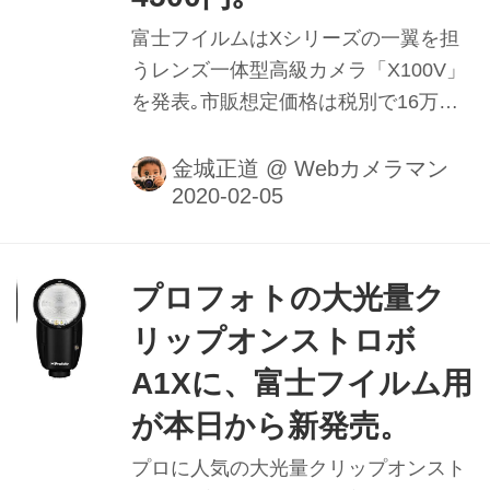
富士フイルムはXシリーズの一翼を担
うレンズ一体型高級カメラ「X100V」
を発表｡市販想定価格は税別で16万
4500円｡発売日は2月下旬予定｡ロンド
ンで開催される富士フイルムのイベン
金城正道
@
Webカメラマン
トで､「X-T4」という名称が明らかに
されるとの報も｡「X-T4」はCP+2020
で展示され､詳細が発表される模様。
プロフォトの大光量ク
リップオンストロボ
A1Xに、富士フイルム用
が本日から新発売。
プロに人気の大光量クリップオンスト