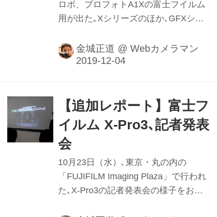
ロボ、プロフォトA1Xの富士フイルム
用が出た｡Xシリーズのほか､GFXシリ
ーズにも対応する（※対応機種を確認
のこと）｡富士フイルム用のオフカメ
金城正道
@
Webカメラマン
ラキットも､本日から発売開始｡
【追加レポート】富士フ
イルム X-Pro3､記者発表
会
10月23日（水）､東京・丸の内の
「FUJIFILM Imaging Plaza」で行われ
た､X-Pro3の記者発表会の様子をお伝
えする｡