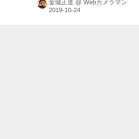
金城正道
@
Webカメラマン