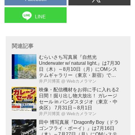
LINE
関連記事
むらいさち写真展『自然光
Underwater w/ natural light.』は7月30
日（木）～8月10日（月）にOMシス
テムギャラリー（東京・新宿）で開
催！
井戸川博英
@ Webカメラマン
映像・配信機材をお得に手に入れる2
日間！掘り出し物大放出！ ガレージ
セール in パンダスタジオ（東京・中
央区） 7月31日～8月1日
井戸川博英
@ Webカメラマン
田中 博写真展『Dragonfly Boy（ドラ
ゴンフライ・ボーイ）』は7月16日
（木）～7月27日（月）にOMシステ