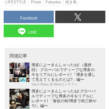
LIFESTYLE
Photo
Fukuoka
焼き鳥
Facebook
LINE
関連記事
博多によーきんしゃったね! （最終
回） グローバルでディープな博多の
今をリアルにレポート! 「博多を通し
て見えてくるものとは?」編〜
Saori Baba
@ Webカメラマン
博多によーきんしゃったね! グローバ
ルでディープな博多の今をリアルに
レポート! 「食欲の秋!博多で肉三昧や
ろ!」編〜