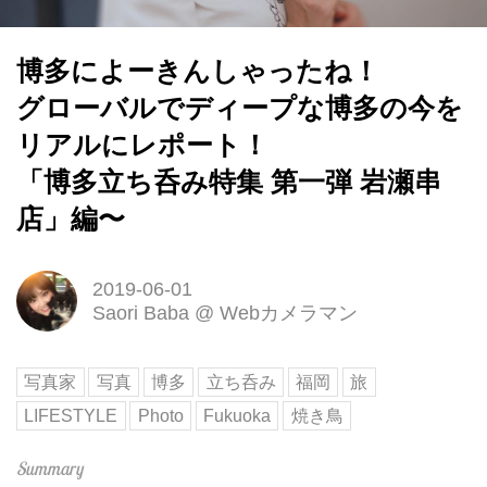
博多によーきんしゃったね！
グローバルでディープな博多の今を
リアルにレポート！
「博多立ち呑み特集 第一弾 岩瀬串
店」編〜
2019-06-01
Saori Baba
@
Webカメラマン
写真家
写真
博多
立ち呑み
福岡
旅
LIFESTYLE
Photo
Fukuoka
焼き鳥