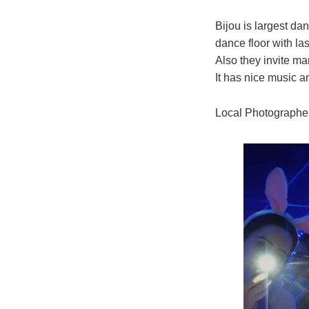
Bijou is largest da
dance floor with la
Also they invite ma
It has nice music 
Local Photographe