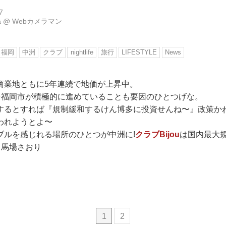
7
a
@
Webカメラマン
福岡
中洲
クラブ
nightlife
旅行
LIFESTYLE
News
商業地ともに5年連続で地価が上昇中。
”を福岡市が積極的に進めていることも要因のひとつげな。
するとすれば『規制緩和するけん博多に投資せんね〜』政策か
われようとよ〜
ブルを感じれる場所のひとつが中洲に!
クラブBijou
は国内最大
：馬場さおり
1
2