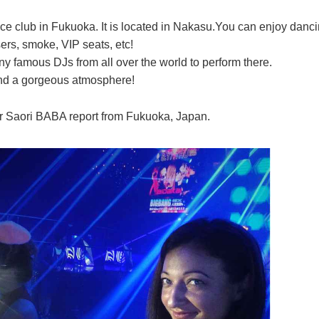
nce club in Fukuoka. It is located in Nakasu.You can enjoy danc
sers, smoke, VIP seats, etc!
ny famous DJs from all over the world to perform there.
and a gorgeous atmosphere!
r Saori BABA report from Fukuoka, Japan.