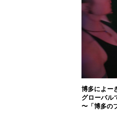
博多によー
グローバル
〜「博多の