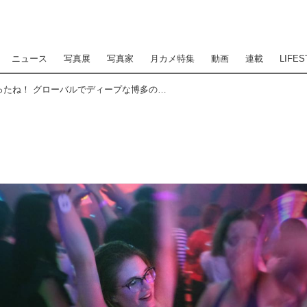
ニュース
写真展
写真家
月カメ特集
動画
連載
LIFES
博多によーきんしゃったね！ グローバルでディープな博多の今をリアルにレポート！ 〜「博多のプチバブル体感してみらん？編〜