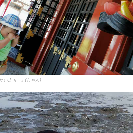
わいよぉ…」(しゃん)