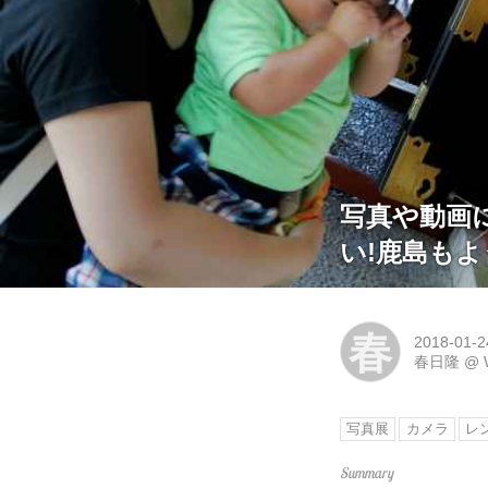
写真や動画
い!鹿島も
春
2018-01-2
春日隆
@
写真展
カメラ
レ