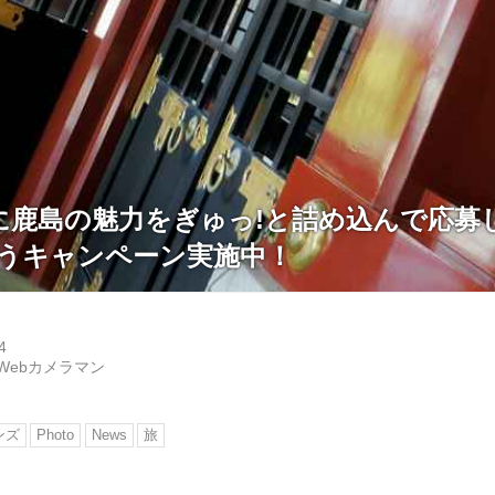
に鹿島の魅力をぎゅっ!と詰め込んで応募
ようキャンペーン実施中！
4
Webカメラマン
ンズ
Photo
News
旅