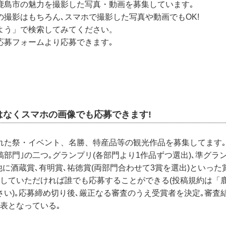
鹿島市の魅力を撮影した写真・動画を募集しています｡
の撮影はもちろん､スマホで撮影した写真や動画でもOK!
よう」で検索してみてください。
応募フォームより応募できます｡
はなくスマホの画像でも応募できます!
れた祭・イベント、名勝、特産品等の観光作品を募集してます｡
稿部門｣の二つ｡グランプリ(各部門より1作品ずつ選出)､準グラ
他に酒蔵賞､有明賞､祐徳賞(両部門合わせて3賞を選出)といっ
意していただければ誰でも応募することができる(投稿規約は「
い)｡応募締め切り後､厳正なる審査のうえ受賞者を決定｡審査
表となっている｡