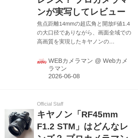
ンが実写してレビュー
焦点距離14mmの超広角と開放F値1.4
の大口径でありながら、画面全域での
高画質を実現したキヤノンの
「L（Luxury）」レンズ「RF14mm
F1.4 L VCM」はどんなレンズ？ プロ
WEBカメラマン
@
Webカメ
ラマン
カメラマン・山本純一が星景写真を撮
影して徹底レビューします。（2026年
5月7日公開、2026年5月31日リライ
ト）
Official Staff
キヤノン「RF45mm
F1.2 STM」はどんなレ