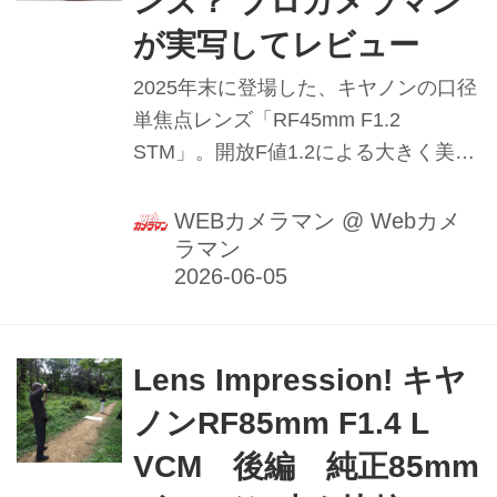
ンズ？ プロカメラマン
が実写してレビュー
2025年末に登場した、キヤノンの口径
単焦点レンズ「RF45mm F1.2
STM」。開放F値1.2による大きく美し
いボケ味を生かした豊かな表現力と、
350g未満という小型・軽量設計を両立
WEBカメラマン
@
Webカメ
ラマン
したこのレンズの魅力をプロカメラマ
ンの豊田慶記氏が分析する。（2026年
2月20日公開、2026年5月31日リライ
ト）
Lens Impression! キヤ
ノンRF85mm F1.4 L
VCM 後編 純正85mm