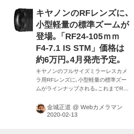
も多いだろう。なによりキヤノンのラ
イセンスの元で設計されており、安心
キヤノンのRFレンズに､
して使えるのがうれしい。
小型軽量の標準ズームが
登場｡「RF24-105ｍｍ
F4-7.1 IS STM」価格は
約6万円｡4月発売予定｡
キヤノンのフルサイズミラーレスカメ
ラ用RFレンズに､小型軽量の標準ズー
ムがラインナップされる｡これまでRF
レンズシリーズは超高性能・高価格・
重量級の「L」レンズがほとんどだっ
金城正道
@
Webカメラマン
た｡他の選択肢は24-240mm高倍率､35
㎜ F1.8単焦点だけで､「EOS RP」の
ような中級機に似合う手頃な標準ズー