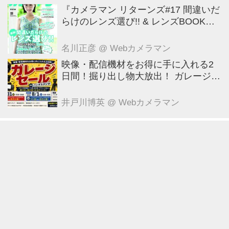
『カメラマン リターンズ#17 間違いだ
らけのレンズ選び!! & レンズBOOK
2026』は2026年7月23日発売!!!!
名川正彦
@ Webカメラマン
映像・配信機材をお得に手に入れる2
日間！掘り出し物大放出！ ガレージセ
ール in パンダスタジオ（東京・中央
区） 7月31日～8月1日
井戸川博英
@ Webカメラマン