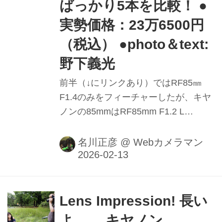
ばっかり5本を比較！ ●
実勢価格：23万6500円
（税込） ●photo＆text:
野下義光
前半（↓にリンクあり）ではRF85㎜
F1.4のみをフィーチャーしたが、キヤ
ノンの85mmはRF85mm F1.2 L
USM、RF85mm F1.2 L USM DS、
RF85mm F2 MACRO IS STMと現行だ
名川正彦
@
Webカメラマン
けでも4本もあり、ラインアップは盤
石なのだ。で、さらにそこに私が愛用
中のEF85mmF1.4L IS USM（残念なが
らカタログ落ちした様子）も加え、総
Lens Impression! 長い
勢5本のバトルロワイヤル！ とはいえ
よ…。 キヤノン