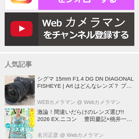
人気記事
シグマ 15mm F1.4 DG DN DIAGONAL
FISHEYE | Art はどんなレンズ？ プロ
カメラマンが実写して解説
WEBカメラマン
@ Webカメラマン
激論！間違いだらけのレンズ選び!!
2026 EX.ニコン 豊田慶記×桃井一至
×山田久美夫×井上雅行（発言ナシ）
名川正彦
@ Webカメラマン