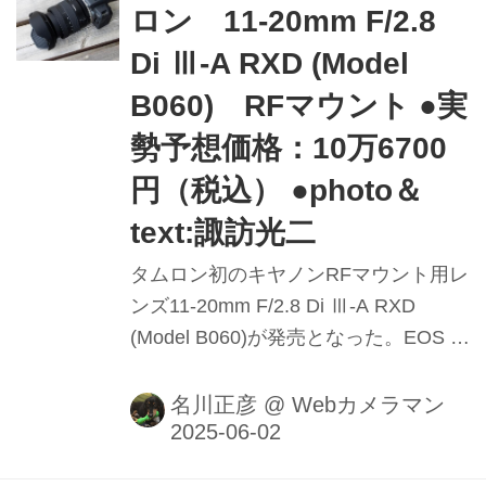
ロン 11-20mm F/2.8
Di Ⅲ-A RXD (Model
B060) RFマウント ●実
勢予想価格：10万6700
円（税込） ●photo＆
text:諏訪光二
タムロン初のキヤノンRFマウント用レ
ンズ11-20mm F/2.8 Di Ⅲ-A RXD
(Model B060)が発売となった。EOS R
ボディと組み合わせると焦点距離は
17.6-32mm相当で、F2.8通しの大口径
名川正彦
@
Webカメラマン
広角ズームとなる。CP+2025でもお披
露目されたのですでに見たり触った人