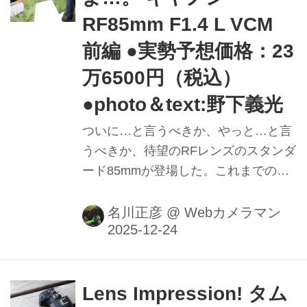
諏訪（光二）カメラマンみたいな客観
RF85mm F1.4 L VCM
的評価ではなく、あくまで筆者の独断
と主観（それは偏見！とツッコミ希
前編 ●実勢予想価格：23
望）によるものなので、そこんとこヨ
万6500円（税込）
ロシクお願いいたします。
●photo＆text:野下義光
ついに…と言うべきか、やっと…と言
うべきか、待望のRFレンズのスタンダ
ード85mmが登場した。これまでの
RF85㎜は、超弩級のF1.2Lおよび
F1.2DSと、どちらかというとマクロ寄
名川正彦
@
Webカメラマン
りのF2のみだった。ということで大い
なる期待とともにテストに臨んだ。
Lens Impression! タム