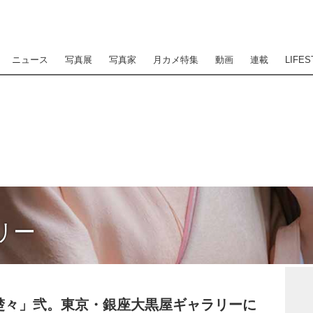
ニュース
写真展
写真家
月カメ特集
動画
連載
LIFES
リー
楚々」弐。東京・銀座大黒屋ギャラリーに