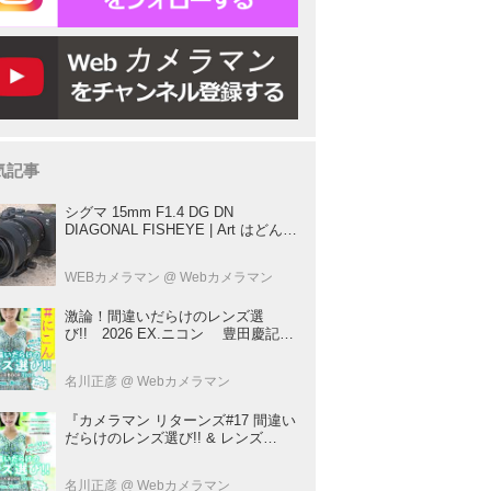
気記事
シグマ 15mm F1.4 DG DN
DIAGONAL FISHEYE | Art はどんな
レンズ？ プロカメラマンが実写して
解説
WEBカメラマン
@ Webカメラマン
激論！間違いだらけのレンズ選
び!! 2026 EX.ニコン 豊田慶記×
桃井一至×山田久美夫×井上雅行（発
言ナシ）
名川正彦
@ Webカメラマン
『カメラマン リターンズ#17 間違い
だらけのレンズ選び!! & レンズ
BOOK 2026』は2026年7月23日発
売!!!!
名川正彦
@ Webカメラマン