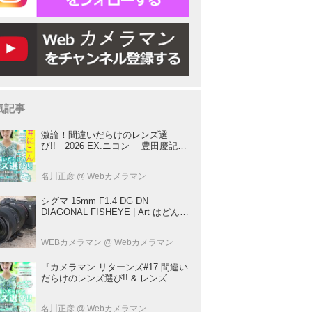
気記事
激論！間違いだらけのレンズ選
び!! 2026 EX.ニコン 豊田慶記×
桃井一至×山田久美夫×井上雅行（発
言ナシ）
名川正彦
@ Webカメラマン
シグマ 15mm F1.4 DG DN
DIAGONAL FISHEYE | Art はどんな
レンズ？ プロカメラマンが実写して
解説
WEBカメラマン
@ Webカメラマン
『カメラマン リターンズ#17 間違い
だらけのレンズ選び!! & レンズ
BOOK 2026』は2026年7月23日発
売!!!!
名川正彦
@ Webカメラマン