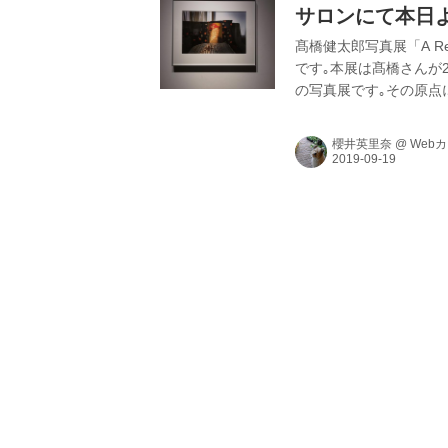
サロンにて本日よ
髙橋健太郎写真展「A R
です｡本展は髙橋さんが
の写真展です｡その原点
北海道旭川市在住の菱谷
櫻井英里奈
@
Web