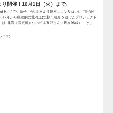
り開催！10月1日（火）まで｡
ed Hat / 赤い帽子」が､本日より銀座ニコンサロンにて開催中
2017年から継続的に北海道に通い､撮影を続けたプロジェクト
には､北海道音更町在住の松本五郎さん（現在98歳）、そして
良一さん（現在97歳）との出会いがありました｡
カメラマン