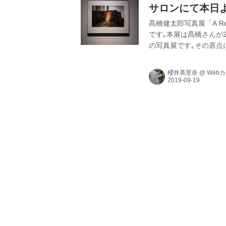
サロンにて本日よ
髙橋健太郎写真展「A R
です｡本展は髙橋さんが
の写真展です｡その原点
北海道旭川市在住の菱谷
櫻井英里奈
@
Web