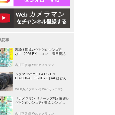
気記事
激論！間違いだらけのレンズ選
び!! 2026 EX.ニコン 豊田慶記×
桃井一至×山田久美夫×井上雅行（発
言ナシ）
名川正彦
@ Webカメラマン
シグマ 15mm F1.4 DG DN
DIAGONAL FISHEYE | Art はどんな
レンズ？ プロカメラマンが実写して
解説
WEBカメラマン
@ Webカメラマン
『カメラマン リターンズ#17 間違い
だらけのレンズ選び!! & レンズ
BOOK 2026』は2026年7月23日発
売!!!!
名川正彦
@ Webカメラマン