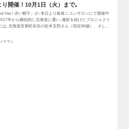
り開催！10月1日（火）まで｡
ed Hat / 赤い帽子」が､本日より銀座ニコンサロンにて開催中
2017年から継続的に北海道に通い､撮影を続けたプロジェクト
には､北海道音更町在住の松本五郎さん（現在98歳）、そして
良一さん（現在97歳）との出会いがありました｡
カメラマン