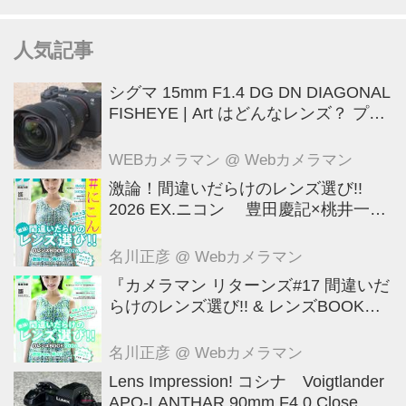
人気記事
シグマ 15mm F1.4 DG DN DIAGONAL
FISHEYE | Art はどんなレンズ？ プロ
カメラマンが実写して解説
WEBカメラマン
@ Webカメラマン
激論！間違いだらけのレンズ選び!!
2026 EX.ニコン 豊田慶記×桃井一至
×山田久美夫×井上雅行（発言ナシ）
名川正彦
@ Webカメラマン
『カメラマン リターンズ#17 間違いだ
らけのレンズ選び!! & レンズBOOK
2026』は2026年7月23日発売!!!!
名川正彦
@ Webカメラマン
Lens Impression! コシナ Voigtlander
APO-LANTHAR 90mm F4.0 Close