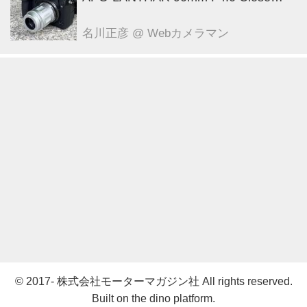
Focus VM ●実勢価格： 12万1000円
（税込） ●マウント:ベッサM ●photo
名川正彦
@ Webカメラマン
＆text:豊田慶記
© 2017- 株式会社モーターマガジン社 All rights reserved.
Built on
the dino platform
.