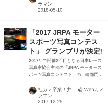
ラマン
向かうは鈴鹿サーキット､開幕を迎え
たスーパーフォーミュラで使ってみ
た。
「2017 JRPA モーター
スポーツ写真コンテス
ト」 グランプリが決定!
2017年で開催2回目となる日本レース
写真家協会主催の「JRPA モータース
ポーツ写真コンテスト」の二輪部門、
四輪部門各グランプリ及び入選作品が
決定した。各グランプリ作者には賞品
社カメ卒業！井上
@
Webカメ
ラマン
としてデジタル一眼レフカメラが贈呈
される。