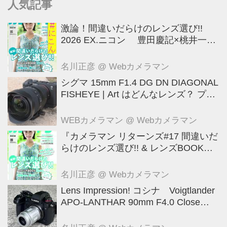
人気記事
激論！間違いだらけのレンズ選び!!
2026 EX.ニコン 豊田慶記×桃井一至
×山田久美夫×井上雅行（発言ナシ）
名川正彦
@ Webカメラマン
シグマ 15mm F1.4 DG DN DIAGONAL
FISHEYE | Art はどんなレンズ？ プロ
カメラマンが実写して解説
WEBカメラマン
@ Webカメラマン
『カメラマン リターンズ#17 間違いだ
らけのレンズ選び!! & レンズBOOK
2026』は2026年7月23日発売!!!!
名川正彦
@ Webカメラマン
Lens Impression! コシナ Voigtlander
APO-LANTHAR 90mm F4.0 Close
Focus VM ●実勢価格： 12万1000円
（税込） ●マウント:ベッサM ●photo