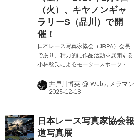
（火）、キヤノンギャ
ラリーS（品川）で開
催！
日本レース写真家協会（JRPA）会長
であり、精力的に作品活動を展開する
小林稔氏によるモータースポーツ・ク
ルマの報道写真・作品展。本展では、
モータースポーツにおける人とクルマ
井戸川博英
@
Webカメラマン
が共に戦う時間とそこに生まれるドラ
マを写した報道写真と、時代ごとに変
化するデザインや空気感を捉えたロー
ドカーの数々を年代順に展示する。
日本レース写真家協会報
道写真展