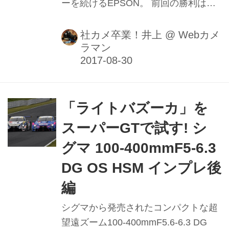
ーを続けるEPSON。 前回の勝利は
2007年というから実に10年ぶり、
Epson Modulo NSX-GTが鈴鹿サーキ
社カメ卒業！井上
@
Webカメ
ラマン
ットでの最後の1000kmレースとなる
「SUZUKA 1000km THE FINAL」で見
事優勝しました!
「ライトバズーカ」を
スーパーGTで試す! シ
グマ 100-400mmF5-6.3
DG OS HSM インプレ後
編
シグマから発売されたコンパクトな超
望遠ズーム100-400mmF5.6-6.3 DG