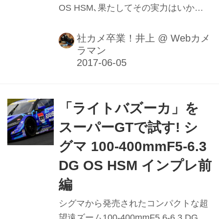
OS HSM､果たしてその実力はいかに｡
早速サーキットに持ち込んでプロの撮
影エリアから使用してみた。
社カメ卒業！井上
@
Webカメ
ラマン
「ライトバズーカ」を
スーパーGTで試す! シ
グマ 100-400mmF5-6.3
DG OS HSM インプレ前
編
シグマから発売されたコンパクトな超
望遠ズーム100-400mmF5.6-6.3 DG