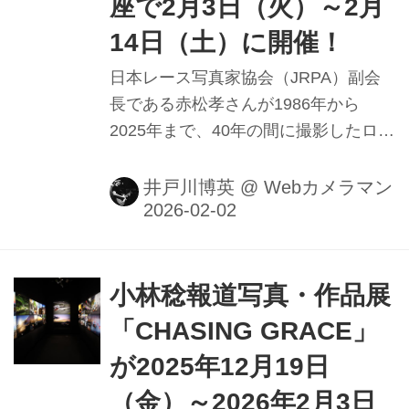
座で2月3日（火）～2月
14日（土）に開催！
日本レース写真家協会（JRPA）副会
長である赤松孝さんが1986年から
2025年まで、40年の間に撮影したロー
ドレースの厳選した作品約40点で構成
される写真展「ROAD RACING」がキ
井戸川博英
@
Webカメラマン
ヤノンギャラリー銀座で2月3日（火）
～2月14日（土）に開催される。キヤ
ノンギャラリー大阪でも3月31日
（火）～2026年4月11日（土）に開催
小林稔報道写真・作品展
予定。
「CHASING GRACE」
が2025年12月19日
（金）～2026年2月3日