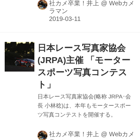
た「E-M1X」。その実力はいかに？シ
社カメ卒業！井上
@
Webカメ
ラマン
ーズン開幕前のスーパーフォーミュ
ラ、鈴鹿サーキットでのテスト走行を
撮影した。
日本レース写真家協会
(JRPA)主催 「モーター
スポーツ写真コンテス
ト」
日本レース写真家協会(略称 JRPA･会
長 小林稔)は、本年もモータースポー
ツ写真コンテストを開催する。
社カメ卒業！井上
@
Webカメ