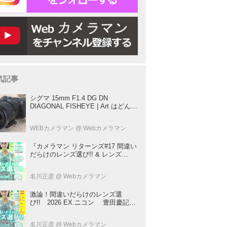
気記事
シグマ 15mm F1.4 DG DN
DIAGONAL FISHEYE | Art はどんな
レンズ？ プロカメラマンが実写して
解説
WEBカメラマン
@ Webカメラマン
『カメラマン リターンズ#17 間違い
だらけのレンズ選び!! & レンズ
BOOK 2026』は2026年7月23日発
売!!!!
名川正彦
@ Webカメラマン
激論！間違いだらけのレンズ選
び!! 2026 EX.ニコン 豊田慶記×
桃井一至×山田久美夫×井上雅行（発
言ナシ）
名川正彦
@ Webカメラマン