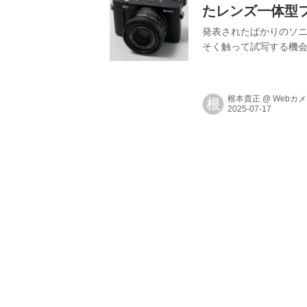
たレンズ一体型
発表されたばかりのソニー
そく触って試写する機
根本貴正
@
Webカ
根