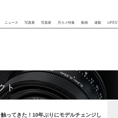
ニュース
写真展
写真家
月カメ特集
動画
連載
LIFES
クト
IIを触ってきた！10年ぶりにモデルチェンジし