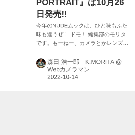
PORTRAIT』は10月26
日発売!!
今年のNUDEムックは、ひと味もふた
味も違うぜ！ ドモ！ 編集部のモリタ
です。もーねー、カメラとかレンズと
か、旧車とか、西部警察とかいろんな
本やっていて、何が何だか分からない
森田 浩一郎 K.MORITA
@
Webカメラマン
日々ですが、久し振りにスカッとヌケ
る本、作りましたヨ♪ そーです、昨秋
もリターンズ#3でやった「NUDE」の
2022年版です。 でもね、今年はちょ
いと趣を変えて・・・とゆーか、幅を
持たせて作家陣も大幅増員して臨みま
した。即ち、グラビア界の大御所か
ら、ポートレートでお馴染みの人気写