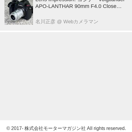
APO-LANTHAR 90mm F4.0 Close
Focus VM ●実勢価格： 12万1000円
（税込） ●マウント:ベッサM ●photo
名川正彦
@ Webカメラマン
＆text:豊田慶記
© 2017- 株式会社モーターマガジン社 All rights reserved.