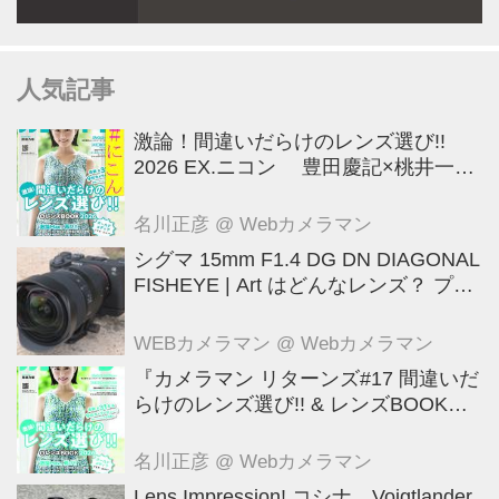
人気記事
激論！間違いだらけのレンズ選び!!
2026 EX.ニコン 豊田慶記×桃井一至
×山田久美夫×井上雅行（発言ナシ）
名川正彦
@ Webカメラマン
シグマ 15mm F1.4 DG DN DIAGONAL
FISHEYE | Art はどんなレンズ？ プロ
カメラマンが実写して解説
WEBカメラマン
@ Webカメラマン
『カメラマン リターンズ#17 間違いだ
らけのレンズ選び!! & レンズBOOK
2026』は2026年7月23日発売!!!!
名川正彦
@ Webカメラマン
Lens Impression! コシナ Voigtlander