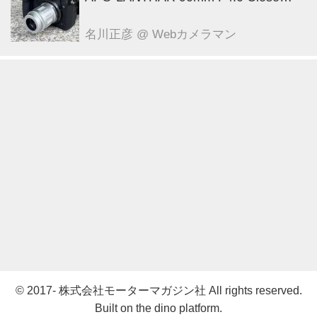
Focus VM ●実勢価格： 12万1000円
（税込） ●マウント:ベッサM ●photo
名川正彦
@ Webカメラマン
＆text:豊田慶記
© 2017- 株式会社モーターマガジン社 All rights reserved.
Built on
the dino platform
.