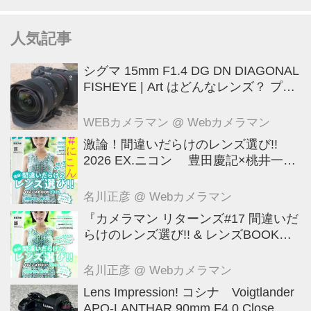
人気記事
シグマ 15mm F1.4 DG DN DIAGONAL
FISHEYE | Art はどんなレンズ？ プロ
カメラマンが実写して解説
WEBカメラマン
@ Webカメラマン
激論！間違いだらけのレンズ選び!!
2026 EX.ニコン 豊田慶記×桃井一至
×山田久美夫×井上雅行（発言ナシ）
名川正彦
@ Webカメラマン
『カメラマン リターンズ#17 間違いだ
らけのレンズ選び!! & レンズBOOK
2026』は2026年7月23日発売!!!!
名川正彦
@ Webカメラマン
Lens Impression! コシナ Voigtlander
APO-LANTHAR 90mm F4.0 Close