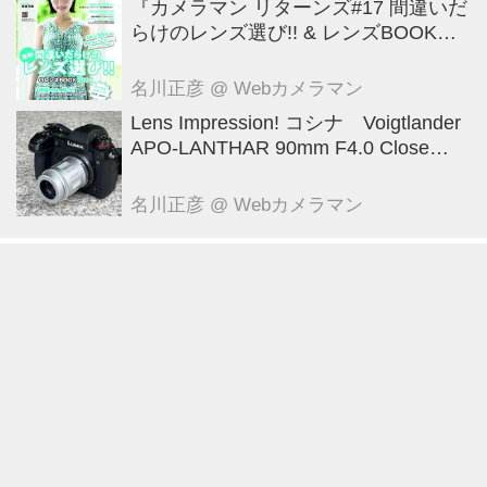
『カメラマン リターンズ#17 間違いだ
らけのレンズ選び!! & レンズBOOK
2026』は2026年7月23日発売!!!!
名川正彦
@ Webカメラマン
Lens Impression! コシナ Voigtlander
APO-LANTHAR 90mm F4.0 Close
Focus VM ●実勢価格： 12万1000円
（税込） ●マウント:ベッサM ●photo
名川正彦
@ Webカメラマン
＆text:豊田慶記