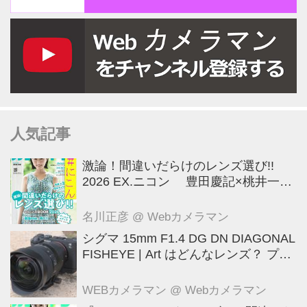
人気記事
激論！間違いだらけのレンズ選び!!
2026 EX.ニコン 豊田慶記×桃井一至
×山田久美夫×井上雅行（発言ナシ）
名川正彦
@ Webカメラマン
シグマ 15mm F1.4 DG DN DIAGONAL
FISHEYE | Art はどんなレンズ？ プロ
カメラマンが実写して解説
WEBカメラマン
@ Webカメラマン