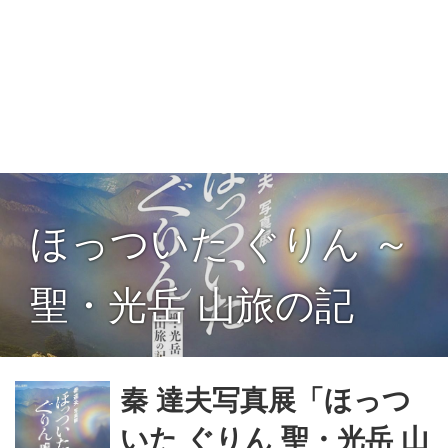
ほっついた ぐりん ～
聖・光岳 山旅の記
秦 達夫写真展「ほっつ
いた ぐりん 聖・光岳 山