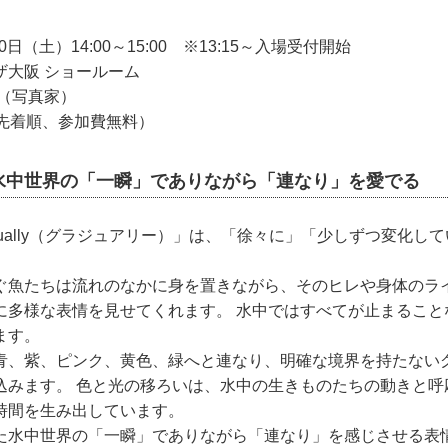
0日（土）14:00～15:00 ※13:15～入場受付開始
ザ大阪 ショールーム
々（写真家）
日先着順、参加費無料）
水中世界の「一瞬」でありながら「連なり」を愛でる
dually（グラジュアリー）」は、「徐々に」「少しずつ変化し
ぐ魚たちは流れのなかに身を置きながら、そのヒレや身体のラ
に多様な表情を見せてくれます。 水中ではすべてが止まること
ます。
青、紫、ピンク、黄色、緑へと連なり、明確な境界を持たない
込みます。 色と光の移ろいは、水中の生きものたちの動きと呼
時間を生み出しています。
た水中世界の「一瞬」でありながら「連なり」を感じさせる表