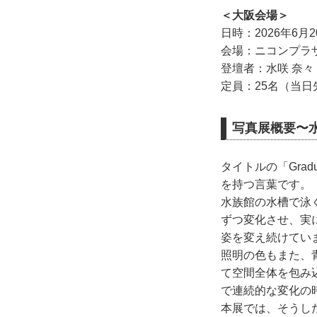
＜大阪会場＞
日時：2026年6月2
会場：ニコンプラ
登壇者：水咲 奈
定員：25名（当
写真展概要〜
タイトルの「Gra
を持つ言葉です。
水族館の水槽で泳
ずつ変化させ、実
姿を変え続けてい
照明の色もまた、
て空間全体を包み
で連続的な変化の
本展では、そうし