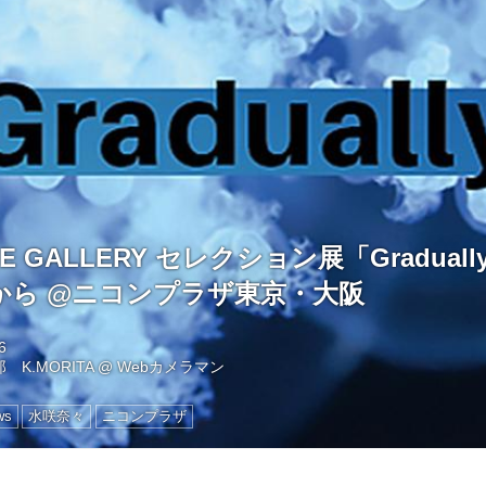
E GALLERY セレクション展「Graduall
から @ニコンプラザ東京・大阪
6
 K.MORITA
@
Webカメラマン
ws
水咲奈々
ニコンプラザ