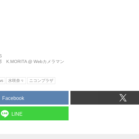
6
 K.MORITA
@
Webカメラマン
ws
水咲奈々
ニコンプラザ
Facebook
LINE