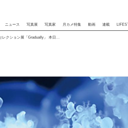
ニュース
写真展
写真家
月カメ特集
動画
連載
LIFES
水咲奈々 THE GALLERY セレクション展「Gradually」 本日5月26日（火）から @ニコンプラザ東京・大阪