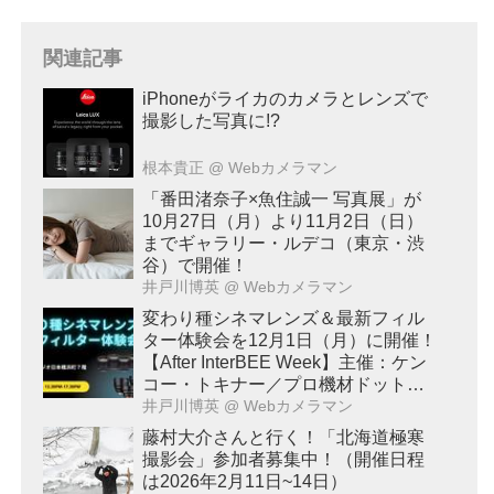
関連記事
iPhoneがライカのカメラとレンズで
撮影した写真に!?
根本貴正
@ Webカメラマン
「番田渚奈子×魚住誠一 写真展」が
10月27日（月）より11月2日（日）
までギャラリー・ルデコ（東京・渋
谷）で開催！
井戸川博英
@ Webカメラマン
変わり種シネマレンズ＆最新フィル
ター体験会を12月1日（月）に開催！
【After InterBEE Week】主催：ケン
コー・トキナー／プロ機材ドットコ
ム
井戸川博英
@ Webカメラマン
藤村大介さんと行く！「北海道極寒
撮影会」参加者募集中！（開催日程
は2026年2月11日~14日）