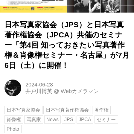
日本写真家協会（JPS）と日本写真
著作権協会（JPCA）共催のセミナ
ー「第4回 知っておきたい写真著作
権＆肖像権セミナー・名古屋」が7月
6日（土）に開催！
2024-06-28
井戸川博英
@
Webカメラマン
日本写真家協会
日本写真著作権協会
著作権
肖像権
写真家
News
JPS
JPCA
セミナー
Photo