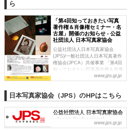
ら
「第4回知っておきたい写真
著作権＆肖像権セミナー・名
古屋」開催のお知らせ - 公益
社団法人 日本写真家協会
公益社団法人日本写真家協会
(JPS)/一般社団法人日本写真著作
権協会(JPCA）共催事業 「第4回
知っておきたい写真著作権＆肖像
www.jps.gr.jp
権セミナー・名古屋」 2024年7月
6日（土）14：00～16：00（開
場・受付開始 13： […]
日本写真家協会（JPS）のHPはこちら
公益社団法人 日本写真家協会
- Japan Professional
www.jps.gr.jp
Photographers Society