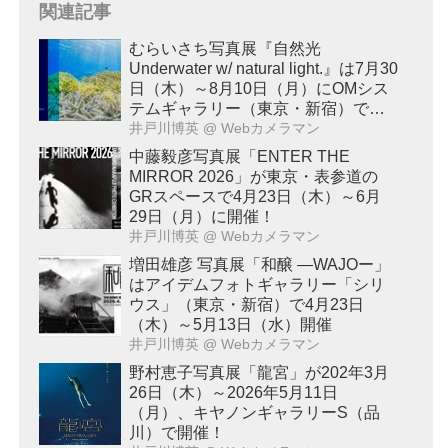
関連記事
むらいさち写真展『自然光
Underwater w/ natural light.』は7月30
日（木）～8月10日（月）にOMシス
テムギャラリー（東京・新宿）で開
催！
井戸川博英
@ Webカメラマン
中藤毅彦写真展「ENTER THE
MIRROR 2026」が東京・表参道の
GRスペースで4月23日（木）～6月
29日（月）に開催！
井戸川博英
@ Webカメラマン
増田雄彦 写真展「和醸 ―WAJOー」
はアイデムフォトギャラリー「シリ
ウス」（東京・新宿）で4月23日
（木）～5月13日（水）開催
井戸川博英
@ Webカメラマン
野村恵子写真展「龍宮」が202年3月
26日（木）～2026年5月11日
（月）、キヤノンギャラリーS（品
川）で開催！