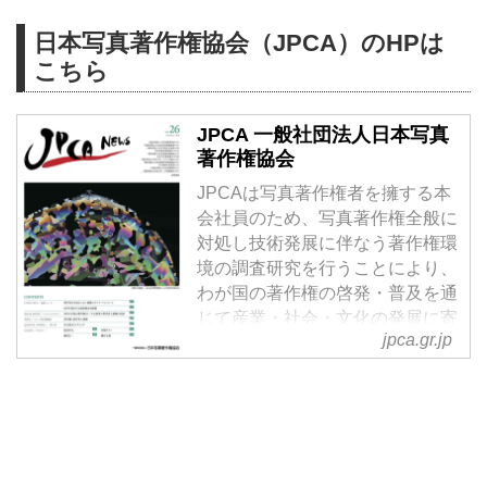
Japan Professional
日本写真著作権協会（JPCA）のHPは
Photographers Society公益社団法
人 日本写真家協会
こちら
JPCA 一般社団法人日本写真
著作権協会
JPCAは写真著作権者を擁する本
会社員のため、写真著作権全般に
対処し技術発展に伴なう著作権環
境の調査研究を行うことにより、
わが国の著作権の啓発・普及を通
じて産業・社会・文化の発展に寄
jpca.gr.jp
与することを目的としておりま
す。