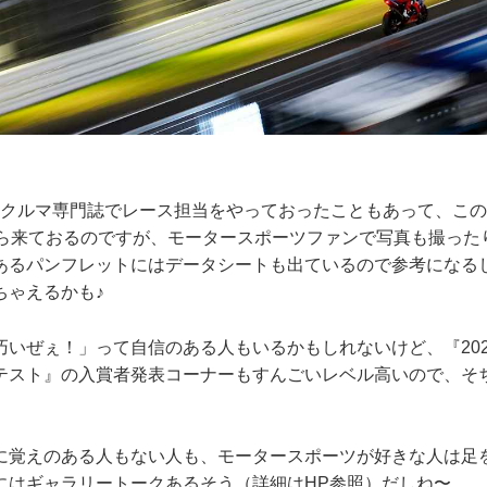
てクルマ専門誌でレース担当をやっておったこともあって、このJ
から来ておるのですが、モータースポーツファンで写真も撮った
あるパンフレットにはデータシートも出ているので参考になる
ちゃえるかも♪
いぜぇ！」って自信のある人もいるかもしれないけど、『2023
テスト』の入賞者発表コーナーもすんごいレベル高いので、そ
に覚えのある人もない人も、モータースポーツが好きな人は足
にはギャラリートークあるそう（詳細はHP参照）だしね〜。