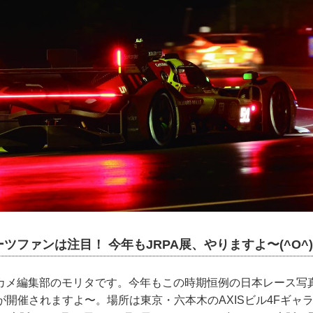
ツファンは注目！ 今年もJRPA展、やりますよ〜(^O^
カメ編集部のモリタです。今年もこの時期恒例の日本レース写
展が開催されますよ〜。場所は東京・六本木のAXISビル4Fギャ