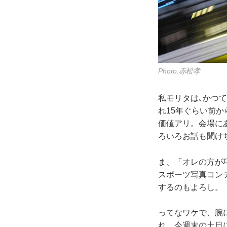
Photo:赤松孝
私モリタは､かつ
れ15年ぐらい前
価値アリ。会場に
ろいろお話も聞け
ま、「オレの方が巧
スポーツ写真コン
するのもよろし。
ってなワケで、腕
れ。今週末の土日