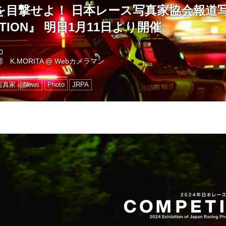
を目撃せよ！ 日本レース写真家協会報道
ITION』 明日1月11日より開催。
0
 K.MORITA
@
Webカメラマン
写真家
News
Photo
JRPA