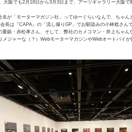
で。大阪でも2月18日から3月3日まで、アーツギャラリー大阪
社名が「モーターマガジン社」ってゆーぐらいなんで、ちゃ
A会長は『CAPA』の「流し撮りGP」でお馴染みの小林稔さん
の重鎮・赤松孝さん、そして、弊社のカメコマン・井上ちゃん
りメジャーな（？）WebモーターマガジンやWebオートバイ
。