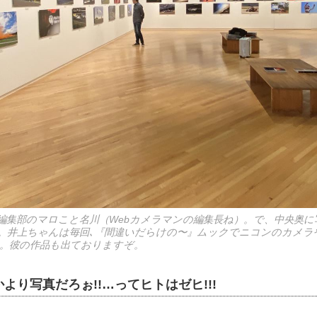
編集部のマロこと名川（Webカメラマンの編集長ね）。で、中央奥に
。井上ちゃんは毎回､『間違いだらけの〜』ムックでニコンのカメラ
。彼の作品も出ておりますぞ。
より写真だろぉ!!…ってヒトはゼヒ!!!