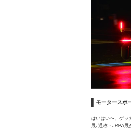
モータースポー
はいはい〜、ゲッ
展､通称・JRPA