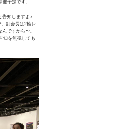
で開催予定です。
んと告知しますよ♪
で、副会長は2輪レ
なんですから〜。
が告知を無視しても