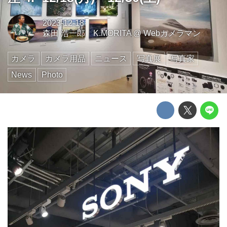
2023-12-18
森田 浩一郎 K.MORITA
@
Webカメラマン
カメラ
カメラ用品
ニュース
写真展
写真家
News
Photo