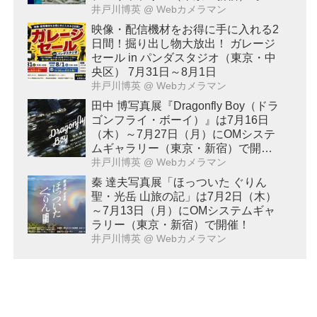
催！
井戸川博英
@ Webカメラマン
映像・配信機材をお得に手に入れる2
日間！掘り出し物大放出！ ガレージ
セール in パンダスタジオ（東京・中
央区） 7月31日～8月1日
井戸川博英
@ Webカメラマン
田中 博写真展『Dragonfly Boy（ドラ
ゴンフライ・ボーイ）』は7月16日
（木）～7月27日（月）にOMシステ
ムギャラリー（東京・新宿）で開
催！
井戸川博英
@ Webカメラマン
秦 達夫写真展「ほっついた ぐりん
聖・光岳 山旅の記」は7月2日（木）
～7月13日（月）にOMシステムギャ
ラリー（東京・新宿）で開催！
井戸川博英
@ Webカメラマン