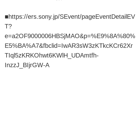
■
https://ers.sony.jp/SEvent/pageEventDetailEV
T?
e=a2OF9000006HBSjMAO&p=%E9%8A%80%
E5%BA%A7&fbclid=IwAR3sW3zKTkcKCr62Xr
TIql5zKRKOhwt6KWlH_UDAmtfh-
InzzJ_BIjrGW-A