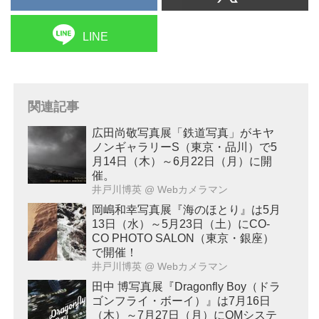
LINE
関連記事
広田尚敬写真展「鉄道写真」がキヤ
ノンギャラリーS（東京・品川）で5
月14日（木）～6月22日（月）に開
催。
井戸川博英
@ Webカメラマン
岡嶋和幸写真展『海のほとり』は5月
13日（水）～5月23日（土）にCO-
CO PHOTO SALON（東京・銀座）
で開催！
井戸川博英
@ Webカメラマン
田中 博写真展『Dragonfly Boy（ドラ
ゴンフライ・ボーイ）』は7月16日
（木）～7月27日（月）にOMシステ