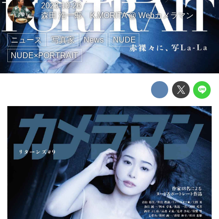
2023-10-26
森田 浩一郎 K.MORITA
@
Webカメラマン
ニュース
写真家
News
NUDE
NUDE×PORTRAIT