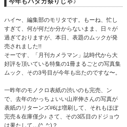
今年もハダカ祭りじゃ♪
ハイ〜、編集部のモリタです。もーね、忙し
すぎて、何が何だか分からないまま、日々が
過ぎておりますが、本日、表題のムックが発
売されました!!
そーです、「月刊カメラマン」誌時代から大
好評を頂いている特集の1冊まるごとの写真集
ムック、その3号目が今年も出たのですな〜。
一昨年のモノクロ表紙の渋いのも完売、ン
で、去年のかっちょいい山岸伸さんの写真が
表紙のリターンズ#6は増刷して、それもほぼ
完売＆在庫僅少♪ さて、その3匹目のドジョウ
は果たして…(^_^;)？