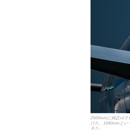
Z600mmに純正
けた。1680mm
きた。