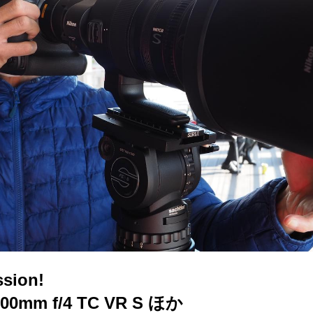
ssion!
600mm f/4 TC VR S ほか