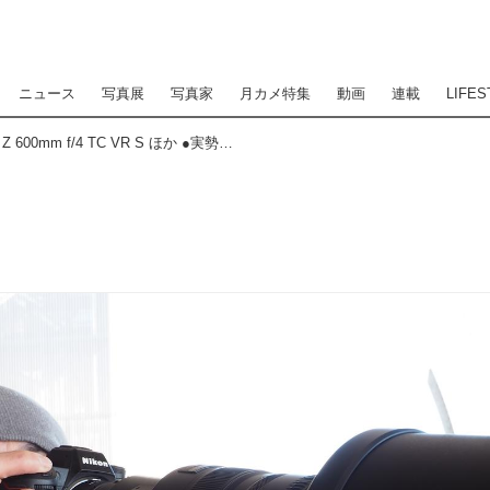
ニュース
写真展
写真家
月カメ特集
動画
連載
LIFES
Lens Impression! NIKKOR Z 600mm f/4 TC VR S ほか ●実勢価格：218万9000円（税込）※受注販売 ●photo＆text:吉富直人