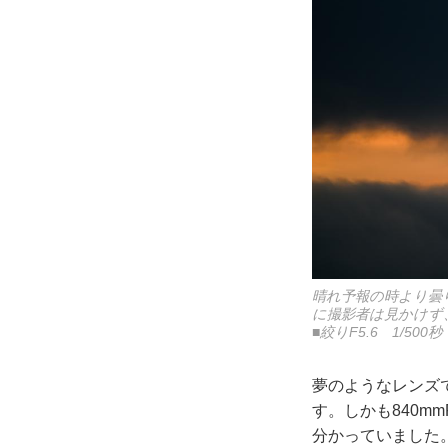
晴れ予報の時より曇
に撮影者は見かけず
■絞りF5.6 1/500秒 
夢のようなレンズで
す。しかも840m
分かっていました