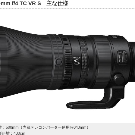
00mm f/4 TC VR S 主な仕様
離：600mm（内蔵テレコンバーター使用時840mm）
距離：430cm