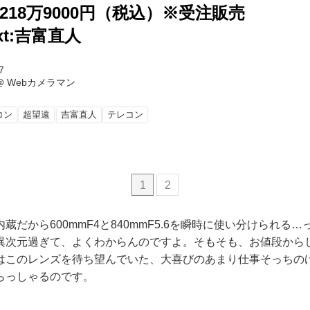
218万9000円（税込）※受注販売
ext:吉富直人
7
@
Webカメラマン
コン
超望遠
吉富直人
テレコン
1
2
蔵だから600mmF4と840mmF5.6を瞬時に使い分けられる
異次元過ぎて、よくわからんのですよ。そもそも、お値段から
はこのレンズを待ち望んでいた、大喜びのあまり仕事そっちの
らっしゃるのです。