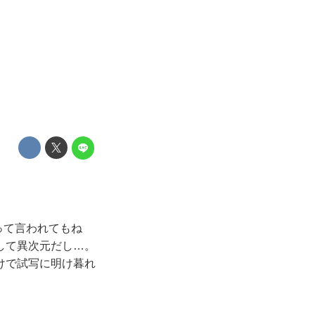
…って言われてもね
して異次元だし…。
けで試写に明け暮れ