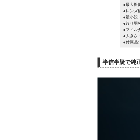
●最大撮
●レンズ
●最小絞
●絞り羽枚
●フィル
●大きさ・
●付属品
半信半疑で純