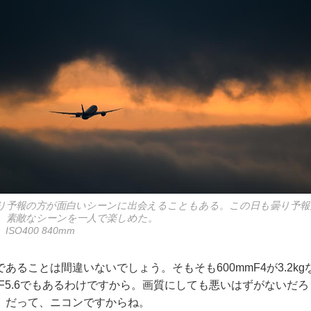
り予報の方が面白いシーンに出会えることもある。この日も曇り予報
、素敵なシーンを一人で楽しめた。
ISO400 840mm
あることは間違いないでしょう。そもそも600mmF4が3.2k
mF5.6でもあるわけですから。画質にしても悪いはずがないだ
。だって、ニコンですからね。