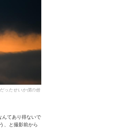
だったせいか僕の他
gなんてあり得ないで
ろう、と撮影前から