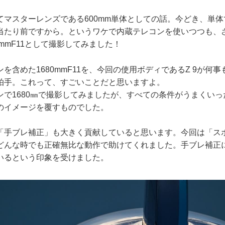
てマスターレンズである600mm単体としての話。今どき、単
当たり前ですから。というワケで内蔵テレコンを使いつつも、
0mmF11として撮影してみました！
を含めた1680mmF11を、今回の使用ボディであるZ 9が何
拍手。これって、すごいことだと思いますよ。
ンで1680㎜で撮影してみましたが、すべての条件がうまくい
のイメージを覆すものでした。
「手ブレ補正」も大きく貢献していると思います。今回は「ス
どんな時でも正確無比な動作で助けてくれました。手ブレ補正
いるという印象を受けました。