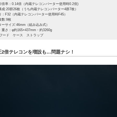
影倍率：0.14倍（内蔵テレコンバーター使用時0.2倍)
構成:20群26枚（うち内蔵テレコンバーター4群7枚）
り：F32（内蔵テレコンバーター使用時F45）
数:9枚
ターサイズ:46mm（組み込み式）
重さ：φ約165×437mm・約3260g
:フード ケース ストラップ
正2倍テレコンを増設も…問題ナシ！