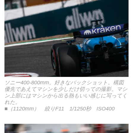
ソニー400-800mm。好きなバックショット。構図
優先であえてマシンを少しだけ切っての撮影。マシ
ン上部にはマシンから出る熱もいい感じに写ってく
れた。
■（1120mm） 絞りF11 1/1250秒 ISO400