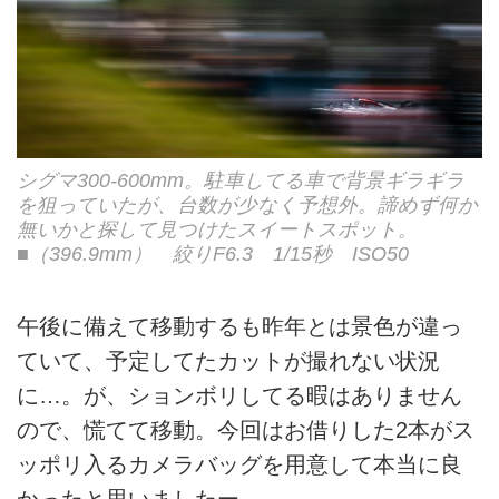
シグマ300-600mm。駐車してる車で背景ギラギラ
を狙っていたが、台数が少なく予想外。諦めず何か
無いかと探して見つけたスイートスポット。
■（396.9mm） 絞りF6.3 1/15秒 ISO50
午後に備えて移動するも昨年とは景色が違っ
ていて、予定してたカットが撮れない状況
に…。が、ションボリしてる暇はありません
ので、慌てて移動。今回はお借りした2本がス
ッポリ入るカメラバッグを用意して本当に良