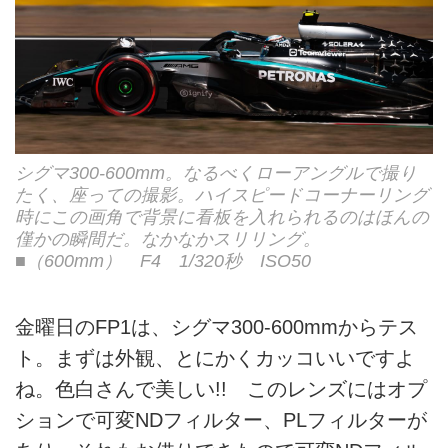
シグマ300-600mm。なるべくローアングルで撮り
たく、座っての撮影。ハイスピードコーナーリング
時にこの画角で背景に看板を入れられるのはほんの
僅かの瞬間だ。なかなかスリリング。
■（600mm） F4 1/320秒 ISO50
金曜日のFP1は、シグマ300-600mmからテス
ト。まずは外観、とにかくカッコいいですよ
ね。色白さんで美しい!! このレンズにはオプ
ションで可変NDフィルター、PLフィルターが