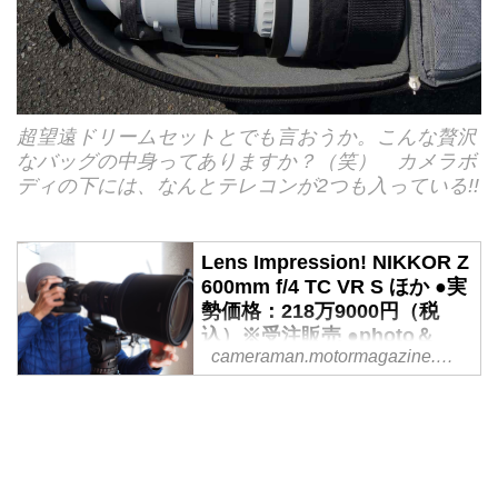
超望遠ドリームセットとでも言おうか。こんな贅沢
なバッグの中身ってありますか？（笑） カメラボ
ディの下には、なんとテレコンが2つも入っている!!
Lens Impression! NIKKOR Z
600mm f/4 TC VR S ほか ●実
勢価格：218万9000円（税
込）※受注販売 ●photo＆
cameraman.motormagazine.co.jp
text:吉富直人 - Webカメラマ
ン
テレコンバーター内蔵だから
600mmF4と840mmF5.6を瞬時に
使い分けられる…って言われても
ねぇ。あまりに話が異次元過ぎ