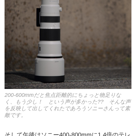
200-600mmだと焦点距離的にちょっと物足りな
く、もう少し！ という声が多かった?? そんな声
を反映して出してくれたであろうソニーさんって素
敵です。
そして午後はソニー400-800mmに1.4倍のテレ