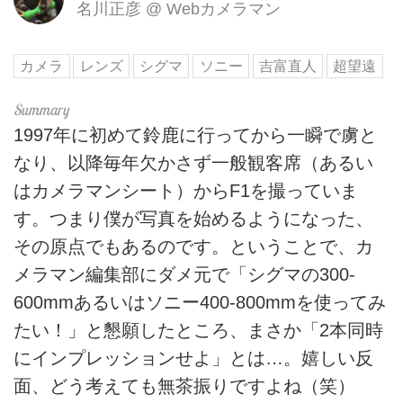
名川正彦
@
Webカメラマン
カメラ
レンズ
シグマ
ソニー
吉富直人
超望遠
1997年に初めて鈴鹿に行ってから一瞬で虜と
なり、以降毎年欠かさず一般観客席（あるい
はカメラマンシート）からF1を撮っていま
す。つまり僕が写真を始めるようになった、
その原点でもあるのです。ということで、カ
メラマン編集部にダメ元で「シグマの300-
600mmあるいはソニー400-800mmを使ってみ
たい！」と懇願したところ、まさか「2本同時
にインプレッションせよ」とは…。嬉しい反
面、どう考えても無茶振りですよね（笑）