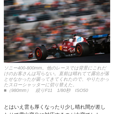
ソニー400-800mm。他のレースでは背景にこれだ
けのお客さんは写らない。直前は晴れてて露出が落
とせなかったが曇ってきてくれたので、やりたかっ
たスローシャッターに切り替えた。
■（980mm） 絞りF11 1/80秒 ISO50
とはいえ雲も厚くなったり少し晴れ間が差し