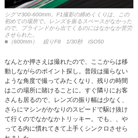
シグマ300-600mm。F1撮影の締めくくりは、この
初めての場所で。レンズを振るスペースがなかった
ので、ブラインドから出てくるのにはなかなか苦労
させられた。
■（600mm） 絞りF8 1/30秒 ISO50
なんとか押さえは撮れたので、ここからは移
動しながらのポイント探し。普段は撮らない
ような角度で撮ってみたくなり、残りの時間
はこの場所に賭けることに。すぐ隣りにお客
さんも居るので、レンズの振り幅は少なく、
さらにマシンがかなりのスピードで駆け抜け
て行くのでなかなかトリッキー。でも、、や
ってる内に慣れてきて上手くシンクロさせら
れました。