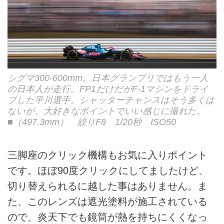
シグマ300-600mm。日本グランプリではもう一人
の日本人が走行。FP1だけだがF-1マシンをドライ
ブした平川選手。シャッターチャンスはそう多くは
ないが、大好きなポイントでいい感じに撮れた。
■（497.3mm） 絞りF8 1/20秒 ISO50
三脚座のクリック機構もお気に入りポイント
です。ほぼ90度クリックにしてましたけど、
切り替えられるに越した事はありません。ま
た、このレンズは遮光塗料が施工されている
ので、炎天下でも鏡筒が熱を持ちにくくなっ