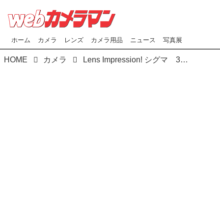
ホーム
カメラ
レンズ
カメラ用品
ニュース
写真展
HOME
カメラ
Lens Impression! シグマ 300-600mm F4 DG OS | Sports（実勢価格:129万8000円） ＆ ソニー FE 400-800mm F6.3-8 G OSS （実勢価格:40万9200円）鈴鹿サーキットでF1日本グランプリを撮ってきましたー！ ●photo＆text:吉富直人 ■撮影共通データ：ソニーα１Ⅱ