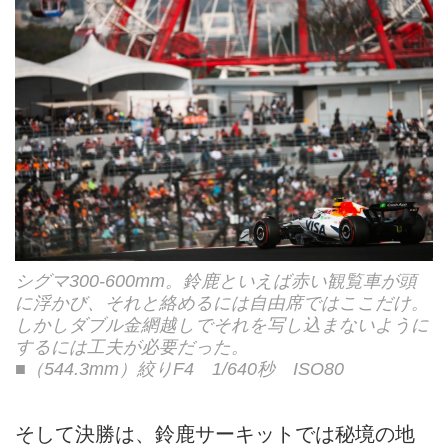
シグマ300-600mm。鈴鹿といえば赤い観覧車が頭
に浮かび、それと絡めるには自由席ではここだけ。
しかしダブル金網越しでそれを写し込まないように
するには工夫が必要だった。
■（544.3mm）絞りF4 1/640秒 ISO80
そして決勝は、鈴鹿サーキットでは秘境の地