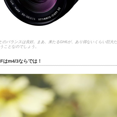
2 とのバランスは良好。まあ、来たるGH6が、あり得ないくらい巨
うことなのでしょう。
Fはm4/3ならでは！