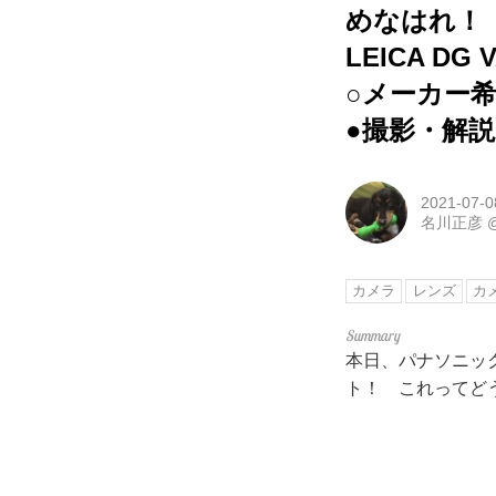
めなはれ！
LEICA DG V
○メーカー希
●撮影・解
2021-07-0
名川正彦
カメラ
レンズ
カ
本日、パナソニッ
ト！ これってど