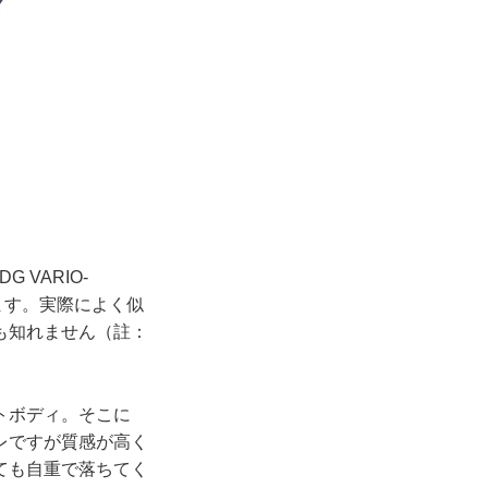
 VARIO-
思います。実際によく似
も知れません（註：
トボディ。そこに
レですが質感が高く
ても自重で落ちてく