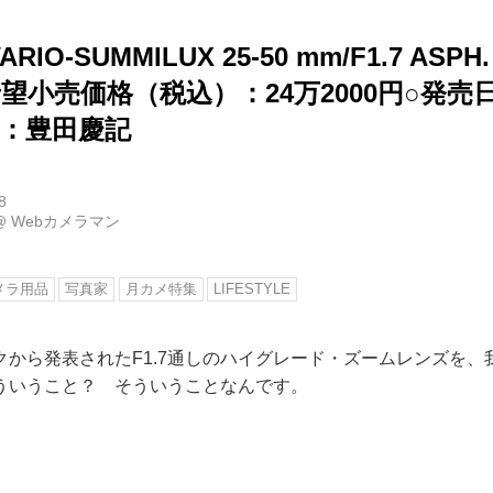
ARIO-SUMMILUX 25-50 mm/F1.7 ASPH.
望小売価格（税込）：24万2000円○発売日
説：豊田慶記
8
@
Webカメラマン
メラ用品
写真家
月カメ特集
LIFESTYLE
クから発表されたF1.7通しのハイグレード・ズームレンズを、
ういうこと？ そういうことなんです。