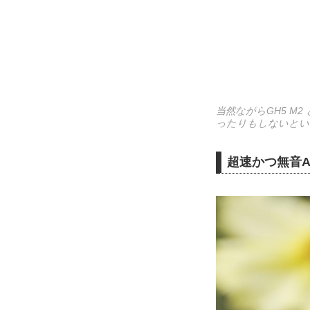
当然ながらGH5 M
ったりもしないとい
超速かつ無音A