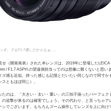
っす。でもF1.7通しだからなぁ…。
せ（開発発表）された本レンズは、2019年に登場したLEICA DG
-25mm / F1.7 ASPH.の望遠側担当ってのは想像に難くないと
イズ感も近似。持った感じも記憶とだいたい同じなので同寸か
ンスともほぼ同じ）。
ったのは、「大きい・太い・重い」の三拍子揃ったパーフェク
」の追撃が来るのは確実でしょう。その代わり、と言っちゃア
ナシでございます。もちろんズーム操作してレンズを上に向け