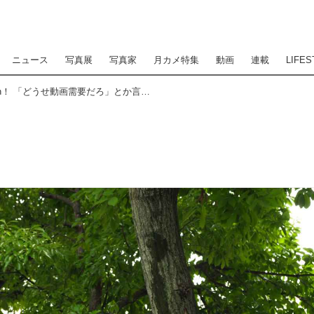
ニュース
写真展
写真家
月カメ特集
動画
連載
LIFES
トヨ魂 電子版 impression！ 「どうせ動画需要だろ」とか言ってないで、パナの本気を受け止めなはれ！ LEICA DG VARIO-SUMMILUX 25-50 mm/F1.7 ASPH. ○メーカー希望小売価格（税込）：24万2000円○発売日：8月26日 ●撮影・解説：豊田慶記